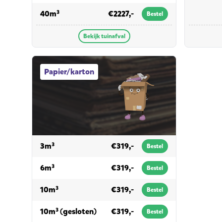
voor tuinafval
40m³
€2227,-
Bestel
Bekijk tuinafval
Papier/karton afvalcontainers
Papier/karton
voor papier/karton
3m³
€319,-
Bestel
voor papier/karton
6m³
€319,-
Bestel
voor papier/karton
10m³
€319,-
Bestel
voor papier/karton
10m³ (gesloten)
€319,-
Bestel