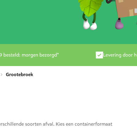
9 besteld: morgen bezorgd*
Levering door 
Grootebroek
rschillende soorten afval. Kies een containerformaat