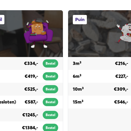
fvalcontainers
Puin afvalcontainers
l
Puin
 grofvuil
voor puin
€334,-
3m³
€216,-
Bestel
 grofvuil
voor puin
€419,-
6m³
€227,-
Bestel
r grofvuil
voor puin
€525,-
10m³
€309,-
Bestel
voor grofvuil
voor puin
esloten)
€587,-
15m³
€546,-
Bestel
r grofvuil
€1245,-
Bestel
r grofvuil
€1384,-
Bestel