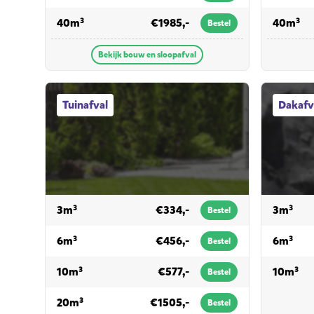
voor bouw en sloopafval
vo
40m³
€1985,-
40m³
Bestel
Bekijk bouw en sloopafval
Tuinafval afvalcontainers
Dakafval a
Tuinafval
Dakafv
voor tuinafval
voor
3m³
€334,-
3m³
Bestel
voor tuinafval
voor
6m³
€456,-
6m³
Bestel
voor tuinafval
voo
10m³
€577,-
10m³
Bestel
voor tuinafval
20m³
€1505,-
Bestel