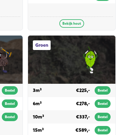
Bekijk hout
Groen afvalcontainers
Groen
voor groen
3m³
€225,-
Bestel
Bestel
voor groen
6m³
€278,-
Bestel
Bestel
voor groen
10m³
€337,-
Bestel
Bestel
voor groen
15m³
€589,-
Bestel