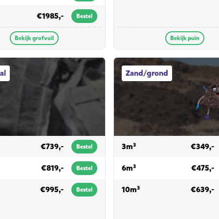
or grofvuil
€1985,-
Bestel
Bekijk grofvuil
Bekijk puin
fvalcontainers
Zand/grond afvalcontainers
al
Zand/grond
 dakafval
voor zand/grond
€739,-
3m³
€349,-
Bestel
 dakafval
voor zand/grond
€819,-
6m³
€475,-
Bestel
r dakafval
voor zand/grond
€995,-
10m³
€639,-
Bestel