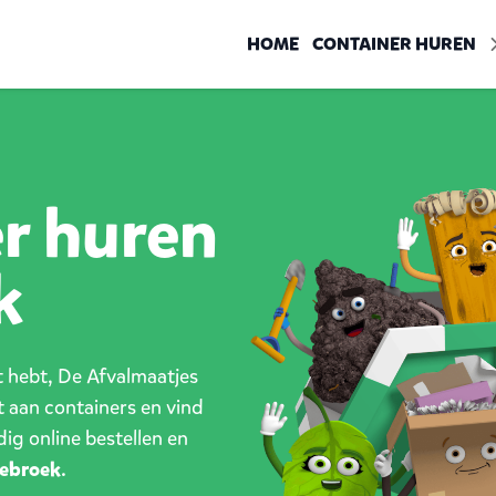
HOME
CONTAINER HUREN
er huren
k
ct hebt, De Afvalmaatjes
t aan containers en vind
dig online bestellen en
ebroek
.