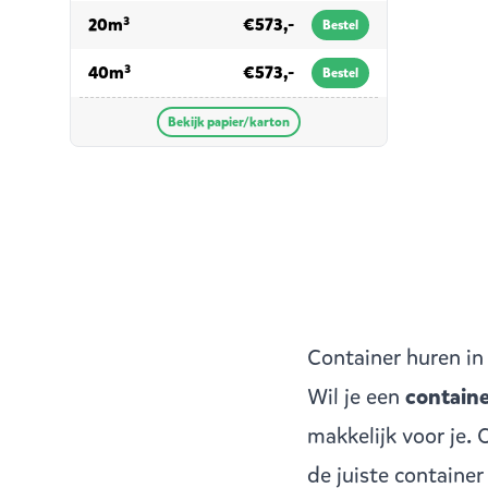
voor papier/karton
20m³
€573,-
Bestel
voor papier/karton
40m³
€573,-
Bestel
Bekijk papier/karton
Container huren i
Wil je een
containe
makkelijk voor je.
de juiste containe