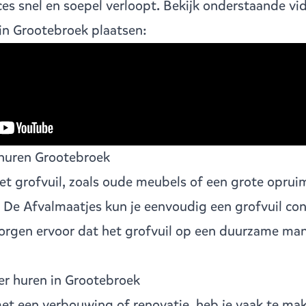
ces snel en soepel verloopt. Bekijk onderstaande vi
 in Grootebroek plaatsen:
 huren Grootebroek
t grofvuil, zoals oude meubels of een grote opruimk
j De Afvalmaatjes kun je eenvoudig een
grofvuil con
zorgen ervoor dat het grofvuil op een duurzame ma
er huren in Grootebroek
met een verbouwing of renovatie, heb je vaak te ma