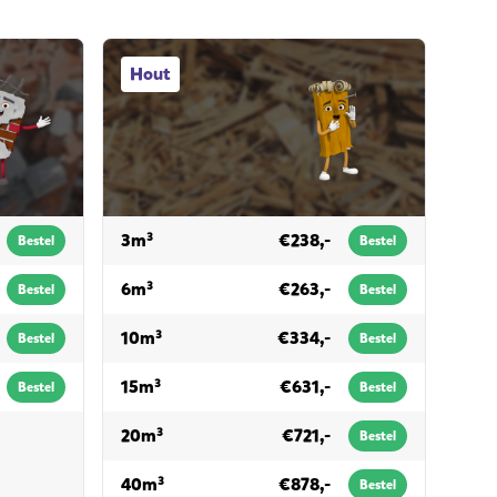
Hout afvalcontainers
Hout
voor hout
3m³
€238,-
Bestel
Bestel
voor hout
6m³
€263,-
Bestel
Bestel
voor hout
10m³
€334,-
Bestel
Bestel
voor hout
15m³
€631,-
Bestel
Bestel
voor hout
20m³
€721,-
Bestel
voor hout
40m³
€878,-
Bestel