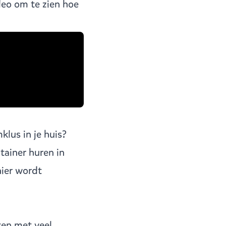
deo om te zien hoe
lus in je huis?
tainer huren in
nier wordt
ken met veel