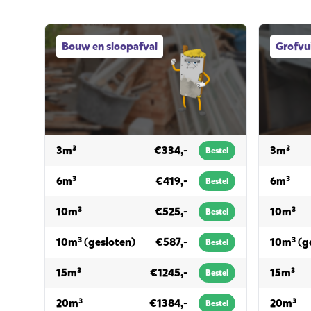
Bouw en sloopafval afvalcontainers
Grofvuil a
Bouw en sloopafval
Grofvui
voor bouw en sloopafval
voor
3m³
€334,-
3m³
Bestel
voor bouw en sloopafval
voor
6m³
€419,-
6m³
Bestel
voor bouw en sloopafval
voo
10m³
€525,-
10m³
Bestel
voor bouw en sloopafval
10m³ (gesloten)
€587,-
10m³ (g
Bestel
voor bouw en sloopafval
voo
15m³
€1245,-
15m³
Bestel
voor bouw en sloopafval
voo
20m³
€1384,-
20m³
Bestel