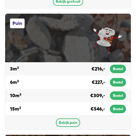
Bekijk grofvuil
Puin afvalcontainers
Puin
voor puin
3m³
€216,-
Bestel
voor puin
6m³
€227,-
Bestel
voor puin
10m³
€309,-
Bestel
voor puin
15m³
€546,-
Bestel
Bekijk puin