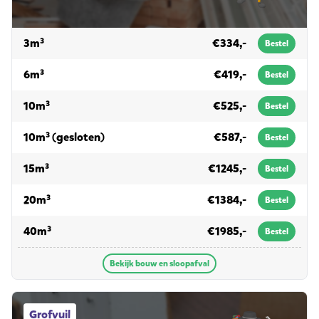
voor bouw en sloopafval
3m³
€334,-
Bestel
voor bouw en sloopafval
6m³
€419,-
Bestel
voor bouw en sloopafval
10m³
€525,-
Bestel
voor bouw en sloopafval
10m³ (gesloten)
€587,-
Bestel
voor bouw en sloopafval
15m³
€1245,-
Bestel
voor bouw en sloopafval
20m³
€1384,-
Bestel
voor bouw en sloopafval
40m³
€1985,-
Bestel
Bekijk bouw en sloopafval
Grofvuil afvalcontainers
Grofvuil