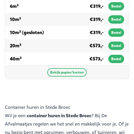
voor papier/karton
6m³
€319,-
Bestel
voor papier/karton
10m³
€319,-
Bestel
voor papier/karton
10m³ (gesloten)
€319,-
Bestel
voor papier/karton
20m³
€573,-
Bestel
voor papier/karton
40m³
€573,-
Bestel
Bekijk papier/karton
Container huren in Stede Broec
Wil je een
container huren in Stede Broec
? Bij De
Afvalmaatjes regelen we het snel en makkelijk voor je. Of je
nu bezig bent met opruimen, verbouwen, of tuinieren, wij