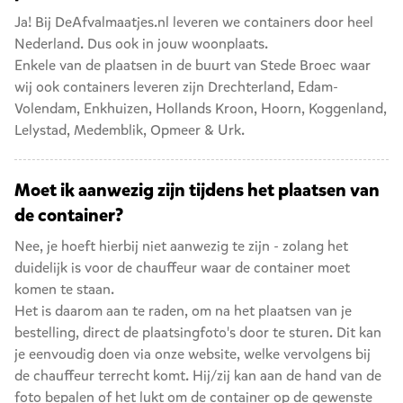
Ja! Bij DeAfvalmaatjes.nl leveren we containers door heel
Nederland. Dus ook in jouw woonplaats.
Enkele van de plaatsen in de buurt van Stede Broec waar
wij ook containers leveren zijn
Drechterland
,
Edam-
Volendam
,
Enkhuizen
,
Hollands Kroon
,
Hoorn
,
Koggenland
,
Lelystad
,
Medemblik
,
Opmeer
&
Urk
.
Moet ik aanwezig zijn tijdens het plaatsen van
de container?
Nee, je hoeft hierbij niet aanwezig te zijn - zolang het
duidelijk is voor de chauffeur waar de container moet
komen te staan.
Het is daarom aan te raden, om na het plaatsen van je
bestelling, direct de plaatsingfoto's door te sturen. Dit kan
je eenvoudig doen via onze website, welke vervolgens bij
de chauffeur terrecht komt. Hij/zij kan aan de hand van de
foto bepalen of het lukt om de container op de gewenste