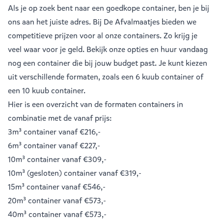
Als je op zoek bent naar een goedkope container, ben je bij
ons aan het juiste adres. Bij De Afvalmaatjes bieden we
competitieve prijzen voor al onze containers. Zo krijg je
veel waar voor je geld. Bekijk onze opties en huur vandaag
nog een container die bij jouw budget past. Je kunt kiezen
uit verschillende formaten, zoals een
6 kuub container
of
een
10 kuub container
.
Hier is een overzicht van de formaten containers in
combinatie met de vanaf prijs:
3m³ container
vanaf €216,-
6m³ container
vanaf €227,-
10m³ container
vanaf €309,-
10m³ (gesloten) container
vanaf €319,-
15m³ container
vanaf €546,-
20m³ container
vanaf €573,-
40m³ container
vanaf €573,-