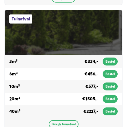
Tuinafval afvalcontainers
Tuinafval
voor tuinafval
3m³
€334,-
Bestel
voor tuinafval
6m³
€456,-
Bestel
voor tuinafval
10m³
€577,-
Bestel
voor tuinafval
20m³
€1505,-
Bestel
voor tuinafval
40m³
€2227,-
Bestel
Bekijk tuinafval