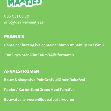
085 051 88 30
info@deafvalmaatjes.nl
PAGINA'S
Container huren
Afvalcontainer huren
3m3
6m3
10m3
15m3
10m3 gesloten
20m3
40m3
Alle formaten
AFVALSTROMEN
Bouw & sloopafval
Puin
Grofvuil
Groen
Dakafval
Papier / Karton
Zand
Grond
Hout
Tuinafval
Bouwafval afvoeren
Sloopafval afvoeren