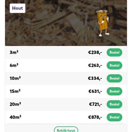
Hout afvalcontainers
Hout
voor hout
3m³
€238,-
Bestel
voor hout
6m³
€263,-
Bestel
voor hout
10m³
€334,-
Bestel
voor hout
15m³
€631,-
Bestel
voor hout
20m³
€721,-
Bestel
voor hout
40m³
€878,-
Bestel
Bekijk hout