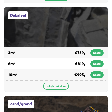
Dakafval afvalcontainers
Dakafval
voor dakafval
3m³
€739,-
Bestel
voor dakafval
6m³
€819,-
Bestel
voor dakafval
10m³
€995,-
Bestel
Bekijk dakafval
Zand/grond afvalcontainers
Zand/grond