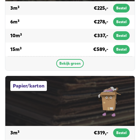
voor groen
3m³
€225,-
Bestel
voor groen
6m³
€278,-
Bestel
voor groen
10m³
€337,-
Bestel
voor groen
15m³
€589,-
Bestel
Bekijk groen
Papier/karton afvalcontainers
Papier/karton
voor papier/karton
3m³
€319,-
Bestel