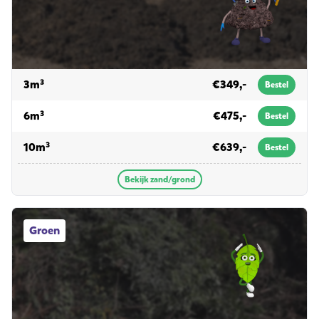
voor zand/grond
3m³
€349,-
Bestel
voor zand/grond
6m³
€475,-
Bestel
voor zand/grond
10m³
€639,-
Bestel
Bekijk zand/grond
Groen afvalcontainers
Groen