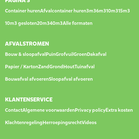
PAGINA'S
Container huren
Afvalcontainer huren
3m3
6m3
10m3
15m3
10m3 gesloten
20m3
40m3
Alle formaten
AFVALSTROMEN
Bouw & sloopafval
Puin
Grofvuil
Groen
Dakafval
Papier / Karton
Zand
Grond
Hout
Tuinafval
Bouwafval afvoeren
Sloopafval afvoeren
KLANTENSERVICE
Contact
Algemene voorwaarden
Privacy policy
Extra kosten
Klachtenregeling
Herroepingsrecht
Videos