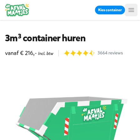
Ga naar inhoud
Kies container
Me
3m³ container huren
Product informatie
vanaf € 216,-
Reviews
3664 reviews
Incl. btw
9.7 uit 3664 beoordelingen