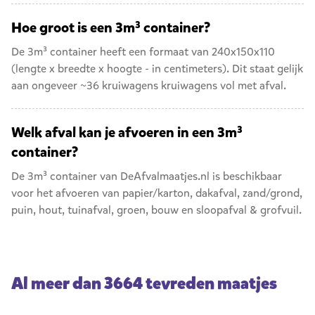
Hoe groot is een 3m³ container?
De 3m³ container heeft een formaat van 240x150x110
(lengte x breedte x hoogte - in centimeters). Dit staat gelijk
aan ongeveer ~36 kruiwagens kruiwagens vol met afval.
Welk afval kan je afvoeren in een 3m³
container?
De 3m³ container van DeAfvalmaatjes.nl is beschikbaar
voor het afvoeren van
papier/karton
,
dakafval
,
zand/grond
,
puin
,
hout
,
tuinafval
,
groen
,
bouw en sloopafval
&
grofvuil
.
Al meer dan 3664 tevreden maatjes