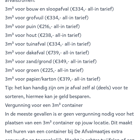
afvalstromen:
3m³ voor bouw en sloopafval
(€334,- all-in tarief)
3m³ voor grofvuil
(€334,- all-in tarief)
3m³ voor puin
(€216,- all-in tarief)
3m³ voor hout
(€238,- all-in tarief)
3m³ voor tuinafval
(€334,- all-in tarief)
3m³ voor dakafval
(€739,- all-in tarief)
3m³ voor zand/grond
(€349,- all-in tarief)
3m³ voor groen
(€225,- all-in tarief)
3m³ voor papier/karton
(€319,- all-in tarief)
Tip: het kan handig zijn om je afval zelf al (deels) voor te
sorteren, hiermee kan je geld besparen.
Vergunning voor een 3m³ container
In de meeste gevallen is er geen vergunning nodig voor het
plaatsen van een 3m³ container op jouw locatie. Dit maakt
het huren van een container bij De Afvalmaatjes extra