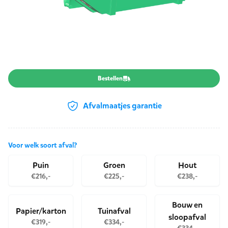
Product opties
Bestellen
Afvalmaatjes garantie
Voor welk soort afval?
Kies een afvalstroom
Puin
Groen
Hout
€216,-
€225,-
€238,-
Bouw en
Papier/karton
Tuinafval
sloopafval
€319,-
€334,-