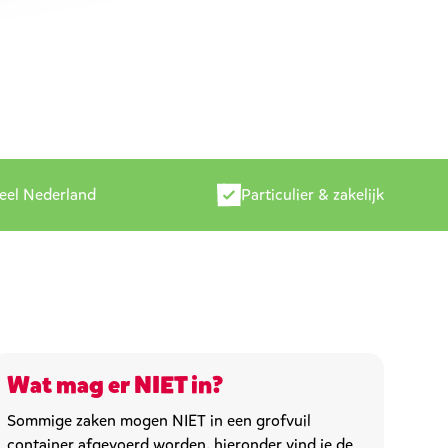
heel Nederland
Particulier & zakelijk
Wat mag er NIET in?
Sommige zaken mogen NIET in een grofvuil
container afgevoerd worden, hieronder vind je de