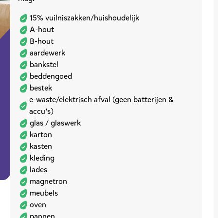
15% vuilniszakken/huishoudelijk
A-hout
B-hout
aardewerk
bankstel
beddengoed
bestek
e-waste/elektrisch afval (geen batterijen &
accu’s)
glas / glaswerk
karton
kasten
kleding
lades
magnetron
meubels
oven
pannen