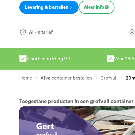
Levering & bestellen
Meer info
All-in tarief
Klantbeoordeling 9.7
Voor 23:5
Home
Afvalcontainer bestellen
Grofvuil
20m
Toegestane producten in een grofvuil container
Grofvuil container bestellen
Gert
grofvuil