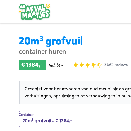
Ga naar inhoud
20m³ grofvuil
container huren
Product informatie
€ 1384,-
Reviews
3662 reviews
Incl. btw
9.7 uit 3662 beoordelingen
Product opties
Korte omschrijving
Geschikt voor het afvoeren van oud meubilair en gro
verhuizingen, opruimingen of verbouwingen in huis.
Container