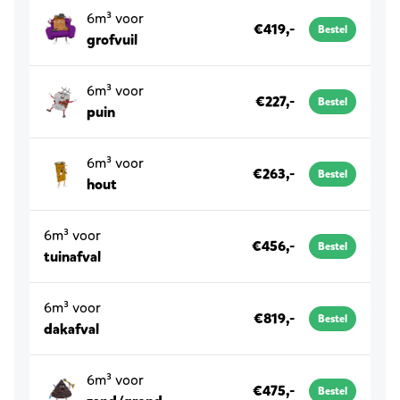
6m³ voor
€419,-
Bestel
grofvuil
6m³ voor
€227,-
Bestel
puin
6m³ voor
€263,-
Bestel
hout
6m³ voor
€456,-
Bestel
tuinafval
6m³ voor
€819,-
Bestel
dakafval
6m³ voor
€475,-
Bestel