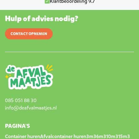
Klantbeoordeling 9.7
Hulp of advies nodig?
CONTACT OPNEMEN
085 051 88 30
info@deafvalmaatjes.nl
PAGINA'S
Container huren
Afvalcontainer huren
3m3
6m3
10m3
15m3