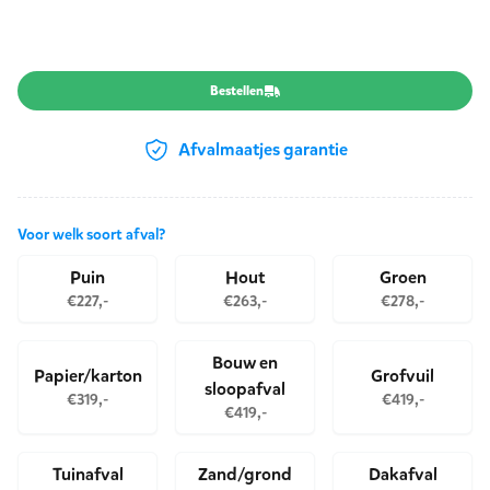
Product opties
Bestellen
Afvalmaatjes garantie
Voor welk soort afval?
Kies een afvalstroom
Puin
Hout
Groen
€227,-
€263,-
€278,-
Bouw en
Papier/karton
Grofvuil
sloopafval
€319,-
€419,-
€419,-
Tuinafval
Zand/grond
Dakafval