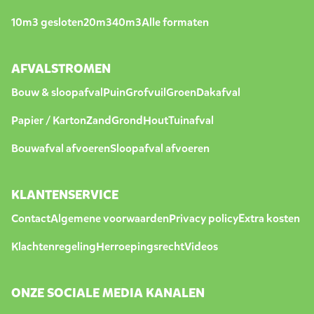
10m3 gesloten
20m3
40m3
Alle formaten
AFVALSTROMEN
Bouw & sloopafval
Puin
Grofvuil
Groen
Dakafval
Papier / Karton
Zand
Grond
Hout
Tuinafval
Bouwafval afvoeren
Sloopafval afvoeren
KLANTENSERVICE
Contact
Algemene voorwaarden
Privacy policy
Extra kosten
Klachtenregeling
Herroepingsrecht
Videos
ONZE SOCIALE MEDIA KANALEN