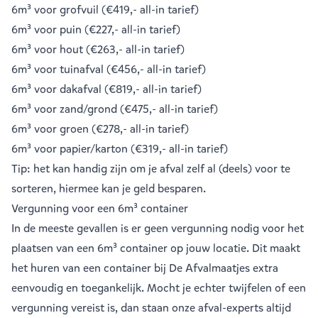
6m³ voor grofvuil
(€419,- all-in tarief)
6m³ voor puin
(€227,- all-in tarief)
6m³ voor hout
(€263,- all-in tarief)
6m³ voor tuinafval
(€456,- all-in tarief)
6m³ voor dakafval
(€819,- all-in tarief)
6m³ voor zand/grond
(€475,- all-in tarief)
6m³ voor groen
(€278,- all-in tarief)
6m³ voor papier/karton
(€319,- all-in tarief)
Tip: het kan handig zijn om je afval zelf al (deels) voor te
sorteren, hiermee kan je geld besparen.
Vergunning voor een 6m³ container
In de meeste gevallen is er geen vergunning nodig voor het
plaatsen van een 6m³ container op jouw locatie. Dit maakt
het huren van een container bij De Afvalmaatjes extra
eenvoudig en toegankelijk. Mocht je echter twijfelen of een
vergunning vereist is, dan staan
onze afval-experts
altijd