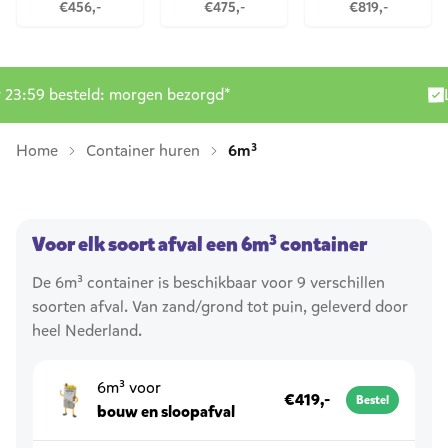
€456,-
€475,-
€819,-
Levering door heel Nederland
Home
Container huren
6m³
Voor elk soort afval een 6m³ container
De 6m³ container is beschikbaar voor 9 verschillen
soorten afval. Van zand/grond tot puin, geleverd door
heel Nederland.
6m³ voor
€419,-
Bestel
bouw en sloopafval