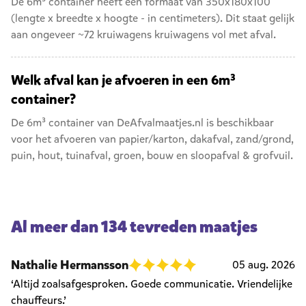
De 6m³ container heeft een formaat van 350x180x100
(lengte x breedte x hoogte - in centimeters). Dit staat gelijk
aan ongeveer ~72 kruiwagens kruiwagens vol met afval.
Welk afval kan je afvoeren in een 6m³
container?
De 6m³ container van DeAfvalmaatjes.nl is beschikbaar
voor het afvoeren van
papier/karton
,
dakafval
,
zand/grond
,
puin
,
hout
,
tuinafval
,
groen
,
bouw en sloopafval
&
grofvuil
.
Al meer dan 134 tevreden maatjes
Nathalie Hermansson
05 aug. 2026
‘Altijd zoalsafgesproken. Goede communicatie. Vriendelijke
chauffeurs.’