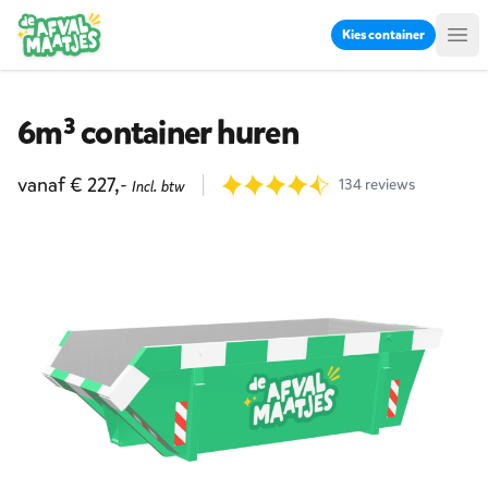
Ga naar inhoud
Kies container
Me
6m³ container huren
Product informatie
vanaf € 227,-
Reviews
134 reviews
Incl. btw
9.7 uit 134 beoordelingen