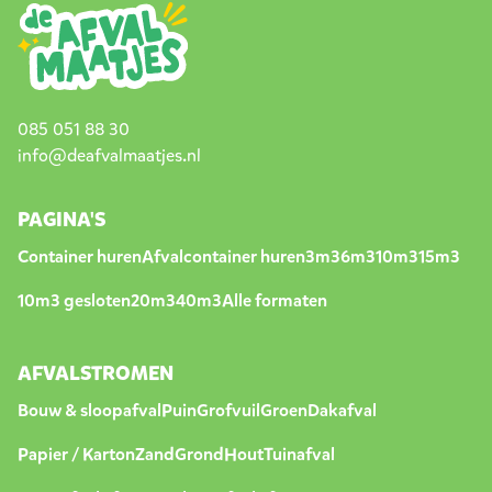
085 051 88 30
info@deafvalmaatjes.nl
PAGINA'S
Container huren
Afvalcontainer huren
3m3
6m3
10m3
15m3
10m3 gesloten
20m3
40m3
Alle formaten
AFVALSTROMEN
Bouw & sloopafval
Puin
Grofvuil
Groen
Dakafval
Papier / Karton
Zand
Grond
Hout
Tuinafval