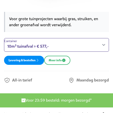
Product opties
Korte omschrijving
Voor grote tuinprojecten waarbij gras, struiken, en
ander groenafval wordt verwijderd.
Container
Levering & bestellen
Meer info
All-in tarief
Maandag bezorgd
Levering door heel Nederland