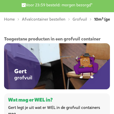
Levering door heel Nederland
Home
Afvalcontainer bestellen
Grofvuil
10m³ (gesl
Toegestane producten in een grofvuil container
Grofvuil container bestellen
Gert
grofvuil
Wat mag er WEL in?
Gert legt je uit wat er WEL in de grofvuil containers
mag.