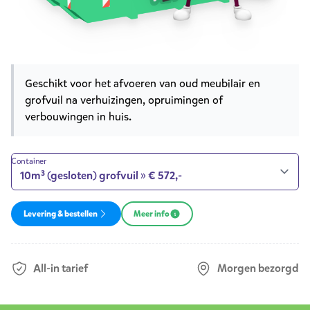
Product opties
Korte omschrijving
Geschikt voor het afvoeren van oud meubilair en
grofvuil na verhuizingen, opruimingen of
verbouwingen in huis.
Container
Levering & bestellen
Meer info
All-in tarief
Morgen bezorgd