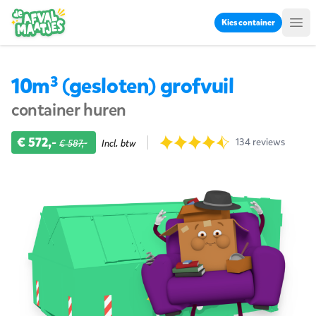
Ga naar inhoud
Kies container
Me
10m³ (gesloten) grofvuil
container huren
Product informatie
€ 572,-
Reviews
134 reviews
€ 587,-
Incl. btw
9.7 uit 134 beoordelingen