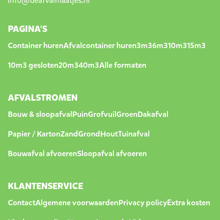
info@deafvalmaatjes.nl
PAGINA'S
Container huren
Afvalcontainer huren
3m3
6m3
10m3
15m3
10m3 gesloten
20m3
40m3
Alle formaten
AFVALSTROMEN
Bouw & sloopafval
Puin
Grofvuil
Groen
Dakafval
Papier / Karton
Zand
Grond
Hout
Tuinafval
Bouwafval afvoeren
Sloopafval afvoeren
KLANTENSERVICE
Contact
Algemene voorwaarden
Privacy policy
Extra kosten