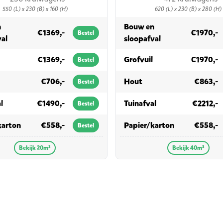
550 (L) x 230 (B) x 160 (H)
620 (L) x 230 (B) x 280 (H)
n
Bouw en
€1369,-
€1970,-
Bestel
in 20m³
in 40m³
val
sloopafval
in 20m³
in 40m³
€1369,-
Grofvuil
€1970,-
Bestel
 20m³
in 40m³
€706,-
Hout
€863,-
Bestel
in 20m³
in 40m³
l
€1490,-
Tuinafval
€2212,-
Bestel
in 20m³
in 40m³
karton
€558,-
Papier/karton
€558,-
Bestel
Bekijk 20m³
Bekijk 40m³