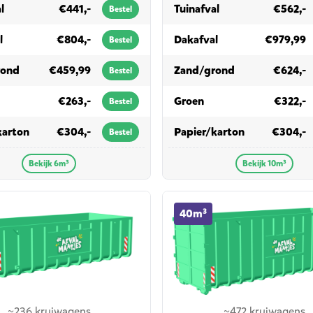
in 6m³
in 10m³
l
€441,-
Tuinafval
€562,-
Bestel
in 6m³
in 10m³
l
€804,-
Dakafval
€979,99
Bestel
in 6m³
in 10m³
rond
€459,99
Zand/grond
€624,-
Bestel
 6m³
in 10m³
€263,-
Groen
€322,-
Bestel
in 6m³
in 10m³
karton
€304,-
Papier/karton
€304,-
Bestel
Bekijk 6m³
Bekijk 10m³
ainer huren
40m³ container huren
40m³
~236 kruiwagens
~472 kruiwagens