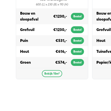
600 (L) x 230 (B) x 110 (H)
Bouw en
Bouw e
€1230,-
Bestel
in 15m³
sloopafval
sloopaf
in 15m³
Grofvuil
€1230,-
Grofvuil
Bestel
in 15m³
in
Puin
€531,-
Hout
Bestel
in 15m³
Hout
€616,-
Tuinafva
Bestel
in 15m³
Groen
€574,-
Papier/
Bestel
Bekijk 15m³