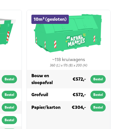
10m³ (gesloten) container huren
10m³ (gesloten)
~118 kruiwagens
360 (L) x 175 (B) x 200 (H)
Bouw en
€572,-
Bestel
Bestel
in 10m³ (gesloten)
sloopafval
in 10m³ (gesloten)
Grofvuil
€572,-
Bestel
Bestel
in 10m³ (gesloten)
Papier/karton
€304,-
Bestel
Bestel
Bestel