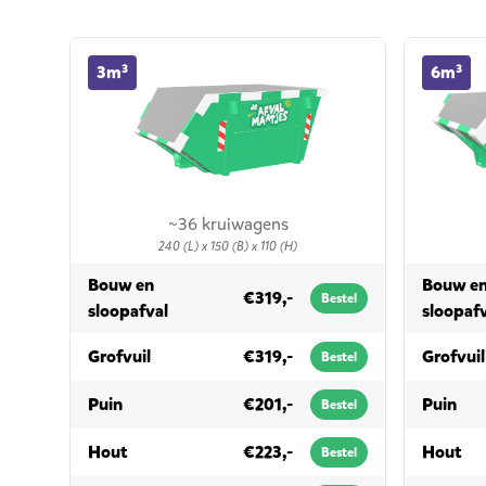
3m³ container huren
6m³ contai
3m³
6m³
~36 kruiwagens
240 (L) x 150 (B) x 110 (H)
Bouw en
Bouw e
€319,-
Bestel
in 3m³
sloopafval
sloopaf
in 3m³
Grofvuil
€319,-
Grofvuil
Bestel
in 3m³
in 
Puin
€201,-
Puin
Bestel
in 3m³
in 
Hout
€223,-
Hout
Bestel