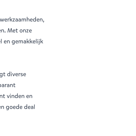
inwerkzaamheden,
en. Met onze
el en gemakkelijk
gt diverse
parant
unt vinden en
een goede deal