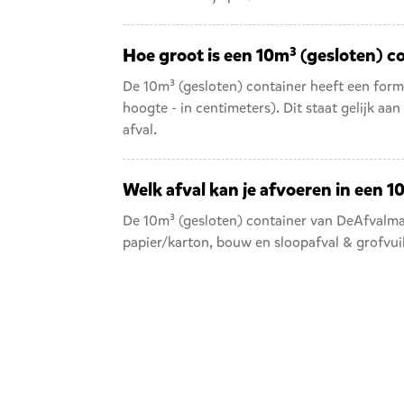
Hoe groot is een 10m³ (gesloten) c
De 10m³ (gesloten) container heeft een for
hoogte - in centimeters). Dit staat gelijk a
afval.
Welk afval kan je afvoeren in een 1
De 10m³ (gesloten) container van DeAfvalmaa
papier/karton
,
bouw en sloopafval
&
grofvui