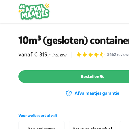
Ga naar inhoud
10m³ (gesloten) containe
Product informatie
vanaf € 319,-
Reviews
3662 review
Incl. btw
9.7 uit 3662 beoordelinge
Product opties
Bestellen
Afvalmaatjes garantie
Voor welk soort afval?
Kies een afvalstroom