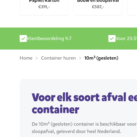
Papier/karton
Bouw en sloopafval
€319,-
€587,-
Klantbeoordeling 9.7
Voor 23:5
Home
Container huren
10m³ (gesloten)
Voor elk soort afval 
container
De 10m³ (gesloten) container is beschikbaar voor
sloopafval, geleverd door heel Nederland.