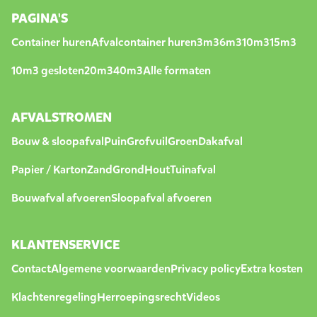
PAGINA'S
Container huren
Afvalcontainer huren
3m3
6m3
10m3
15m3
10m3 gesloten
20m3
40m3
Alle formaten
AFVALSTROMEN
Bouw & sloopafval
Puin
Grofvuil
Groen
Dakafval
Papier / Karton
Zand
Grond
Hout
Tuinafval
Bouwafval afvoeren
Sloopafval afvoeren
KLANTENSERVICE
Contact
Algemene voorwaarden
Privacy policy
Extra kosten
Klachtenregeling
Herroepingsrecht
Videos