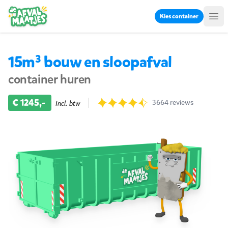
Ga naar inhoud
Kies container
Me
15m³ bouw en sloopafval
container huren
Product informatie
€ 1245,-
Reviews
3664 reviews
Incl. btw
9.7 uit 3664 beoordelingen