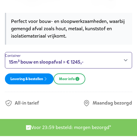
Product opties
Korte omschrijving
Perfect voor bouw- en sloopwerkzaamheden, waarbij
gemengd afval zoals hout, metaal, kunststof en
isolatiemateriaal vrijkomt.
Container
Levering & bestellen
Meer info
All-in tarief
Maandag bezorgd
Levering door heel Nederland