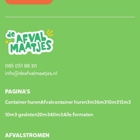
085 051 88 30
info@deafvalmaatjes.nl
PAGINA'S
Container huren
Afvalcontainer huren
3m3
6m3
10m3
15m3
10m3 gesloten
20m3
40m3
Alle formaten
AFVALSTROMEN