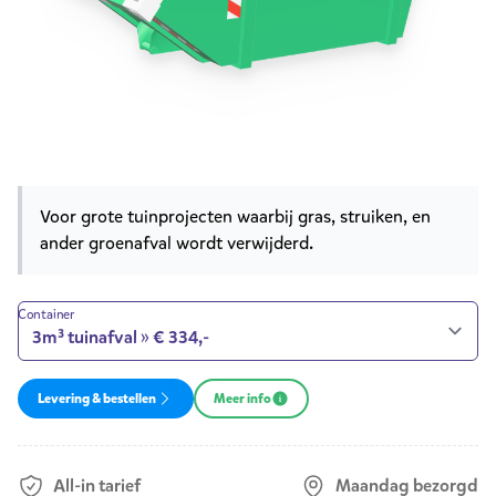
Product opties
Korte omschrijving
Voor grote tuinprojecten waarbij gras, struiken, en
ander groenafval wordt verwijderd.
Container
Levering & bestellen
Meer info
All-in tarief
Maandag bezorgd