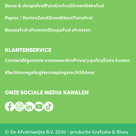
Bouw & sloopafval
Puin
Grofvuil
Groen
Dakafval
Papier / Karton
Zand
Grond
Hout
Tuinafval
Bouwafval afvoeren
Sloopafval afvoeren
KLANTENSERVICE
Contact
Algemene voorwaarden
Privacy policy
Extra kosten
Klachtenregeling
Herroepingsrecht
Videos
ONZE SOCIALE MEDIA KANALEN
© De Afvalmaatjes B.V. 2026 - productie
Grafyska
&
Bluey