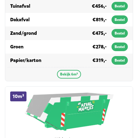
in 6m³
Tuinafval
€456,-
Bestel
in 6m³
Dakafval
€819,-
Bestel
in 6m³
Zand/grond
€475,-
Bestel
in 6m³
Groen
€278,-
Bestel
in 6m³
Papier/karton
€319,-
Bestel
Bekijk 6m³
10m³ container huren
10m³