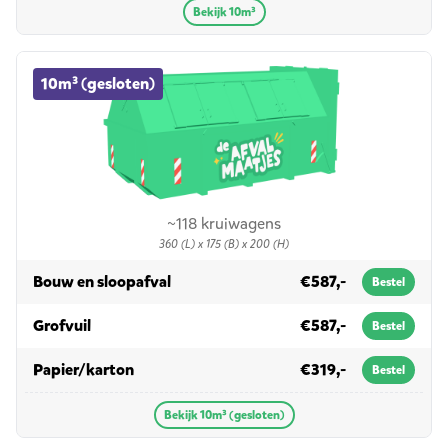
Bekijk 10m³
10m³ (gesloten) container huren
10m³ (gesloten)
~118 kruiwagens
360 (L) x 175 (B) x 200 (H)
in 10m³ (gesloten)
Bouw en sloopafval
€587,-
Bestel
in 10m³ (gesloten)
Grofvuil
€587,-
Bestel
in 10m³ (gesloten)
Papier/karton
€319,-
Bestel
Bekijk 10m³ (gesloten)