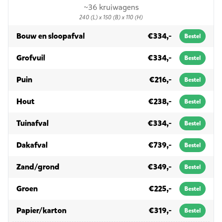
~36 kruiwagens
240 (L) x 150 (B) x 110 (H)
in 3m³
Bouw en sloopafval
€334,-
Bestel
in 3m³
Grofvuil
€334,-
Bestel
in 3m³
Puin
€216,-
Bestel
in 3m³
Hout
€238,-
Bestel
in 3m³
Tuinafval
€334,-
Bestel
in 3m³
Dakafval
€739,-
Bestel
in 3m³
Zand/grond
€349,-
Bestel
in 3m³
Groen
€225,-
Bestel
in 3m³
Papier/karton
€319,-
Bestel