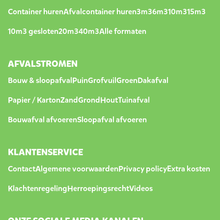
Container huren
Afvalcontainer huren
3m3
6m3
10m3
15m3
10m3 gesloten
20m3
40m3
Alle formaten
AFVALSTROMEN
Bouw & sloopafval
Puin
Grofvuil
Groen
Dakafval
Papier / Karton
Zand
Grond
Hout
Tuinafval
Bouwafval afvoeren
Sloopafval afvoeren
KLANTENSERVICE
Contact
Algemene voorwaarden
Privacy policy
Extra kosten
Klachtenregeling
Herroepingsrecht
Videos