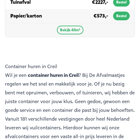
in 40m³
Tuinafval
€2227,-
Bestel
in 40m³
Papier/karton
€573,-
Bestel
Bekijk 40m³
Container huren in Creil
Wil je een
container huren in Creil
? Bij De Afvalmaatjes
regelen we het snel en makkelijk voor je. Of je nu bezig
bent met opruimen, verbouwen, of tuinieren, wij hebben de
juiste container voor jouw klus. Geen gedoe, gewoon een
goede service en een container die past bij jouw behoeften.
Vanuit
181 verschillende vestigingen
door heel Nederland
leveren wij vuilcontainers. Hierdoor kunnen wij onze
afvalcontainers voor een vaste all-in prijs leveren in de