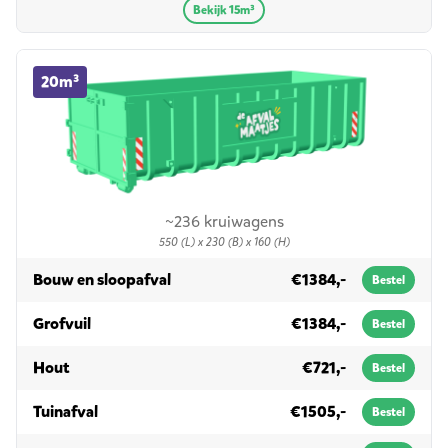
Bekijk 15m³
20m³ container huren
20m³
~236 kruiwagens
550 (L) x 230 (B) x 160 (H)
in 20m³
Bouw en sloopafval
€1384,-
Bestel
in 20m³
Grofvuil
€1384,-
Bestel
in 20m³
Hout
€721,-
Bestel
in 20m³
Tuinafval
€1505,-
Bestel