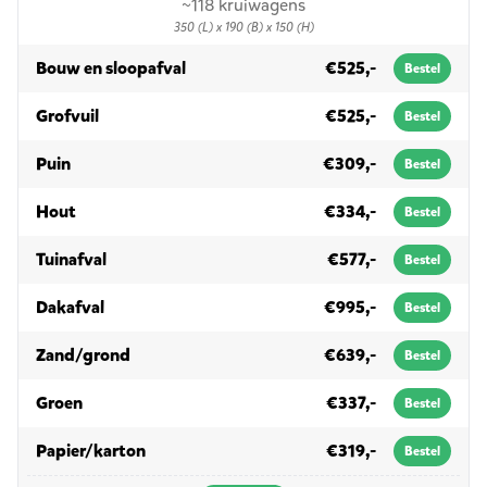
~118 kruiwagens
350 (L) x 190 (B) x 150 (H)
in 10m³
Bouw en sloopafval
€525,-
Bestel
in 10m³
Grofvuil
€525,-
Bestel
in 10m³
Puin
€309,-
Bestel
in 10m³
Hout
€334,-
Bestel
in 10m³
Tuinafval
€577,-
Bestel
in 10m³
Dakafval
€995,-
Bestel
in 10m³
Zand/grond
€639,-
Bestel
in 10m³
Groen
€337,-
Bestel
in 10m³
Papier/karton
€319,-
Bestel