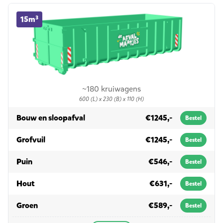
15m³ container huren
15m³
~180 kruiwagens
600 (L) x 230 (B) x 110 (H)
in 15m³
Bouw en sloopafval
€1245,-
Bestel
in 15m³
Grofvuil
€1245,-
Bestel
in 15m³
Puin
€546,-
Bestel
in 15m³
Hout
€631,-
Bestel
in 15m³
Groen
€589,-
Bestel