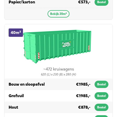
in 20m³
Papier/karton
€573,-
Bestel
Bekijk 20m³
40m³ container huren
40m³
~472 kruiwagens
620 (L) x 230 (B) x 280 (H)
in 40m³
Bouw en sloopafval
€1985,-
Bestel
in 40m³
Grofvuil
€1985,-
Bestel
in 40m³
Hout
€878,-
Bestel