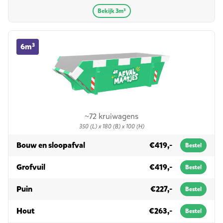
Bekijk 3m³
6m³ container huren
6m³
~72 kruiwagens
350 (L) x 180 (B) x 100 (H)
in 6m³
Bouw en sloopafval
€419,-
Bestel
in 6m³
Grofvuil
€419,-
Bestel
in 6m³
Puin
€227,-
Bestel
in 6m³
Hout
€263,-
Bestel