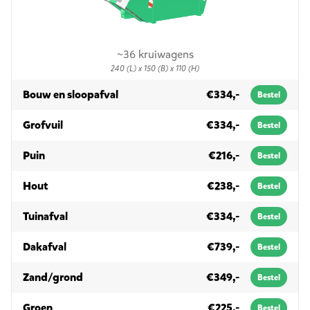
~36 kruiwagens
240 (L) x 150 (B) x 110 (H)
in 3m³
Bouw en sloopafval
€334,-
Bestel
in 3m³
Grofvuil
€334,-
Bestel
in 3m³
Puin
€216,-
Bestel
in 3m³
Hout
€238,-
Bestel
in 3m³
Tuinafval
€334,-
Bestel
in 3m³
Dakafval
€739,-
Bestel
in 3m³
Zand/grond
€349,-
Bestel
in 3m³
Groen
€225,-
Bestel