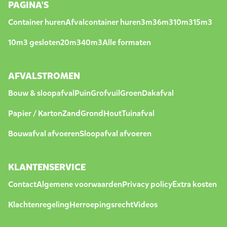
PAGINA'S
Container huren
Afvalcontainer huren
3m3
6m3
10m3
15m3
10m3 gesloten
20m3
40m3
Alle formaten
AFVALSTROMEN
Bouw & sloopafval
Puin
Grofvuil
Groen
Dakafval
Papier / Karton
Zand
Grond
Hout
Tuinafval
Bouwafval afvoeren
Sloopafval afvoeren
KLANTENSERVICE
Contact
Algemene voorwaarden
Privacy policy
Extra kosten
Klachtenregeling
Herroepingsrecht
Videos