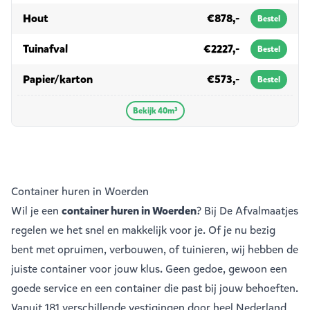
in 40m³
Hout
€878,-
Bestel
in 40m³
Tuinafval
€2227,-
Bestel
in 40m³
Papier/karton
€573,-
Bestel
Bekijk 40m³
Container huren in Woerden
Wil je een
container huren in Woerden
? Bij De Afvalmaatjes
regelen we het snel en makkelijk voor je. Of je nu bezig
bent met opruimen, verbouwen, of tuinieren, wij hebben de
juiste container voor jouw klus. Geen gedoe, gewoon een
goede service en een container die past bij jouw behoeften.
Vanuit
181 verschillende vestigingen
door heel Nederland