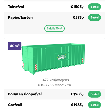
in 20m³
Tuinafval
€1505,-
Bestel
in 20m³
Papier/karton
€573,-
Bestel
Bekijk 20m³
40m³ container huren
40m³
~472 kruiwagens
620 (L) x 230 (B) x 280 (H)
in 40m³
Bouw en sloopafval
€1985,-
Bestel
in 40m³
Grofvuil
€1985,-
Bestel