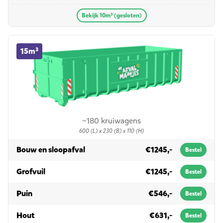
Bekijk 10m³ (gesloten)
15m³ container huren
15m³
~180 kruiwagens
600 (L) x 230 (B) x 110 (H)
in 15m³
Bouw en sloopafval
€1245,-
Bestel
in 15m³
Grofvuil
€1245,-
Bestel
in 15m³
Puin
€546,-
Bestel
in 15m³
Hout
€631,-
Bestel