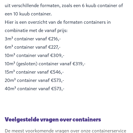
uit verschillende formaten, zoals een
6 kuub container
of
een
10 kuub container
.
Hier is een overzicht van de formaten containers in
combinatie met de vanaf prijs:
3m³ container
vanaf €216,-
6m³ container
vanaf €227,-
10m³ container
vanaf €309,-
10m³ (gesloten) container
vanaf €319,-
15m³ container
vanaf €546,-
20m³ container
vanaf €573,-
40m³ container
vanaf €573,-
Veelgestelde vragen over containers
De meest voorkomende vragen over onze containerservice