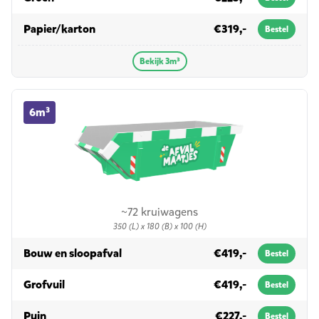
in 3m³
Papier/karton
€319,-
Bestel
Bekijk 3m³
6m³ container huren
6m³
~72 kruiwagens
350 (L) x 180 (B) x 100 (H)
in 6m³
Bouw en sloopafval
€419,-
Bestel
in 6m³
Grofvuil
€419,-
Bestel
in 6m³
Puin
€227,-
Bestel