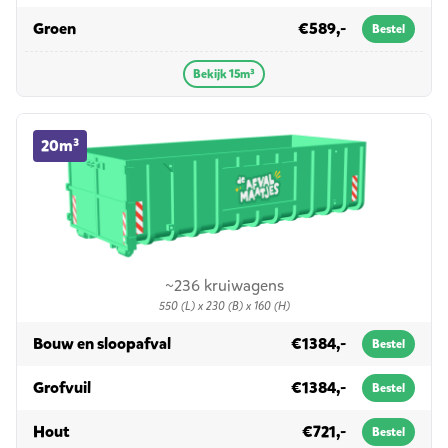
in 15m³
Groen
€589,-
Bestel
Bekijk 15m³
20m³ container huren
20m³
~236 kruiwagens
550 (L) x 230 (B) x 160 (H)
in 20m³
Bouw en sloopafval
€1384,-
Bestel
in 20m³
Grofvuil
€1384,-
Bestel
in 20m³
Hout
€721,-
Bestel