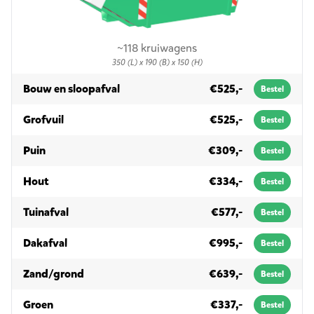
~118 kruiwagens
350 (L) x 190 (B) x 150 (H)
in 10m³
Bouw en sloopafval
€525,-
Bestel
in 10m³
Grofvuil
€525,-
Bestel
in 10m³
Puin
€309,-
Bestel
in 10m³
Hout
€334,-
Bestel
in 10m³
Tuinafval
€577,-
Bestel
in 10m³
Dakafval
€995,-
Bestel
in 10m³
Zand/grond
€639,-
Bestel
in 10m³
Groen
€337,-
Bestel