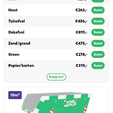
in 6m³
Hout
€263,-
Bestel
in 6m³
Tuinafval
€456,-
Bestel
in 6m³
Dakafval
€819,-
Bestel
in 6m³
Zand/grond
€475,-
Bestel
in 6m³
Groen
€278,-
Bestel
in 6m³
Papier/karton
€319,-
Bestel
Bekijk 6m³
10m³ container huren
10m³