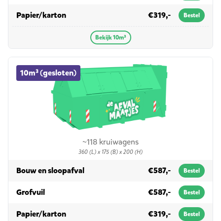
in 10m³
Papier/karton
€319,-
Bestel
Bekijk 10m³
10m³ (gesloten) container huren
10m³ (gesloten)
~118 kruiwagens
360 (L) x 175 (B) x 200 (H)
in 10m³ (gesloten)
Bouw en sloopafval
€587,-
Bestel
in 10m³ (gesloten)
Grofvuil
€587,-
Bestel
in 10m³ (gesloten)
Papier/karton
€319,-
Bestel