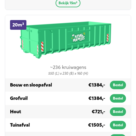
Bekijk 15m³
20m³ container huren
20m³
~236 kruiwagens
550 (L) x 230 (B) x 160 (H)
in 20m³
Bouw en sloopafval
€1384,-
Bestel
in 20m³
Grofvuil
€1384,-
Bestel
in 20m³
Hout
€721,-
Bestel
in 20m³
Tuinafval
€1505,-
Bestel