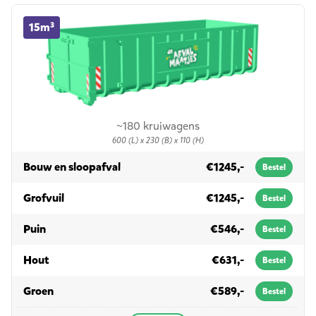
15m³ container huren
15m³
~180 kruiwagens
600 (L) x 230 (B) x 110 (H)
in 15m³
Bouw en sloopafval
€1245,-
Bestel
in 15m³
Grofvuil
€1245,-
Bestel
in 15m³
Puin
€546,-
Bestel
in 15m³
Hout
€631,-
Bestel
in 15m³
Groen
€589,-
Bestel