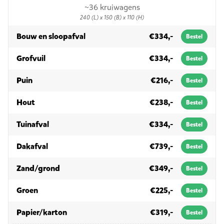
~36 kruiwagens
240 (L) x 150 (B) x 110 (H)
in 3m³
Bouw en sloopafval
€334,-
Bestel
in 3m³
Grofvuil
€334,-
Bestel
in 3m³
Puin
€216,-
Bestel
in 3m³
Hout
€238,-
Bestel
in 3m³
Tuinafval
€334,-
Bestel
in 3m³
Dakafval
€739,-
Bestel
in 3m³
Zand/grond
€349,-
Bestel
in 3m³
Groen
€225,-
Bestel
in 3m³
Papier/karton
€319,-
Bestel