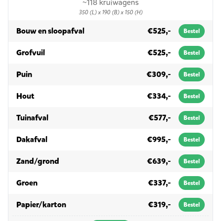
~118 kruiwagens
350 (L) x 190 (B) x 150 (H)
in 10m³
Bouw en sloopafval
€525,-
Bestel
in 10m³
Grofvuil
€525,-
Bestel
in 10m³
Puin
€309,-
Bestel
in 10m³
Hout
€334,-
Bestel
in 10m³
Tuinafval
€577,-
Bestel
in 10m³
Dakafval
€995,-
Bestel
in 10m³
Zand/grond
€639,-
Bestel
in 10m³
Groen
€337,-
Bestel
in 10m³
Papier/karton
€319,-
Bestel