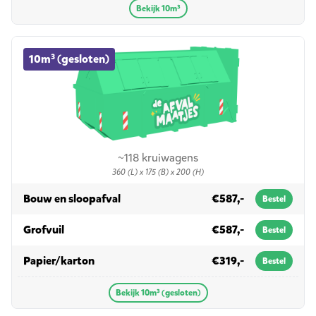
Bekijk 10m³
10m³ (gesloten) container huren
10m³ (gesloten)
~118 kruiwagens
360 (L) x 175 (B) x 200 (H)
in 10m³ (gesloten)
Bouw en sloopafval
€587,-
Bestel
in 10m³ (gesloten)
Grofvuil
€587,-
Bestel
in 10m³ (gesloten)
Papier/karton
€319,-
Bestel
Bekijk 10m³ (gesloten)