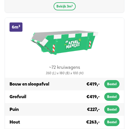
Bekijk 3m³
6m³ container huren
6m³
~72 kruiwagens
350 (L) x 180 (B) x 100 (H)
in 6m³
Bouw en sloopafval
€419,-
Bestel
in 6m³
Grofvuil
€419,-
Bestel
in 6m³
Puin
€227,-
Bestel
in 6m³
Hout
€263,-
Bestel