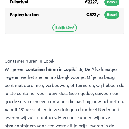
in 40m³
Tuinafval
€2227,-
Bestel
in 40m³
Papier/karton
€573,-
Bestel
Bekijk 40m³
Container huren in Lopik
Wil je een
container huren in Lopik
? Bij De Afvalmaatjes
regelen we het snel en makkelijk voor je. Of je nu bezig
bent met opruimen, verbouwen, of tuinieren, wij hebben de
juiste container voor jouw klus. Geen gedoe, gewoon een
goede service en een container die past bij jouw behoeften.
Vanuit
181 verschillende vestigingen
door heel Nederland
leveren wij vuilcontainers. Hierdoor kunnen wij onze
afvalcontainers voor een vaste all-in prijs leveren in de