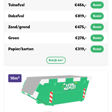
in 6m³
Tuinafval
€456,-
Bestel
in 6m³
Dakafval
€819,-
Bestel
in 6m³
Zand/grond
€475,-
Bestel
in 6m³
Groen
€278,-
Bestel
in 6m³
Papier/karton
€319,-
Bestel
Bekijk 6m³
10m³ container huren
10m³