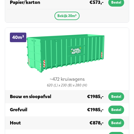
in 20m³
Papier/karton
€573,-
Bestel
Bekijk 20m³
40m³ container huren
40m³
~472 kruiwagens
620 (L) x 230 (B) x 280 (H)
in 40m³
Bouw en sloopafval
€1985,-
Bestel
in 40m³
Grofvuil
€1985,-
Bestel
in 40m³
Hout
€878,-
Bestel