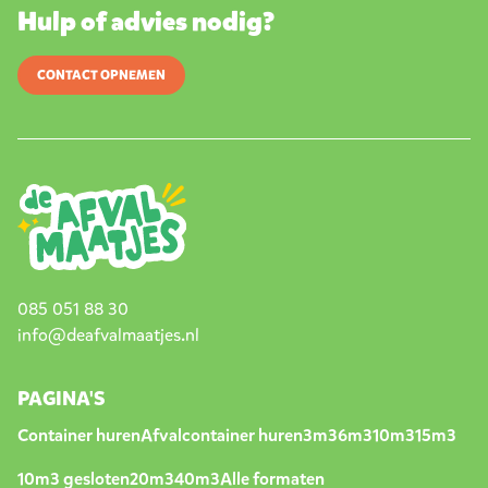
Hulp of advies nodig?
CONTACT OPNEMEN
085 051 88 30
info@deafvalmaatjes.nl
PAGINA'S
Container huren
Afvalcontainer huren
3m3
6m3
10m3
15m3
10m3 gesloten
20m3
40m3
Alle formaten