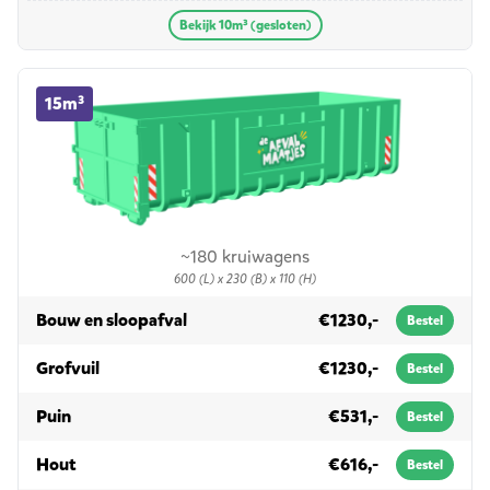
Bekijk 10m³ (gesloten)
15m³ container huren
15m³
~180 kruiwagens
600 (L) x 230 (B) x 110 (H)
in 15m³
Bouw en sloopafval
€1230,-
Bestel
in 15m³
Grofvuil
€1230,-
Bestel
in 15m³
Puin
€531,-
Bestel
in 15m³
Hout
€616,-
Bestel