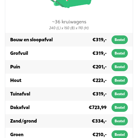
~36 kruiwagens
240 (L) x 150 (B) x 110 (H)
in 3m³
Bouw en sloopafval
€319,-
Bestel
in 3m³
Grofvuil
€319,-
Bestel
in 3m³
Puin
€201,-
Bestel
in 3m³
Hout
€223,-
Bestel
in 3m³
Tuinafval
€319,-
Bestel
in 3m³
Dakafval
€723,99
Bestel
in 3m³
Zand/grond
€334,-
Bestel
in 3m³
Groen
€210,-
Bestel