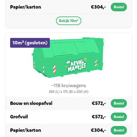
in 10m³
Papier/karton
€304,-
Bestel
Bekijk 10m³
10m³ (gesloten) container huren
10m³ (gesloten)
~118 kruiwagens
360 (L) x 175 (B) x 200 (H)
in 10m³ (gesloten)
Bouw en sloopafval
€572,-
Bestel
in 10m³ (gesloten)
Grofvuil
€572,-
Bestel
in 10m³ (gesloten)
Papier/karton
€304,-
Bestel