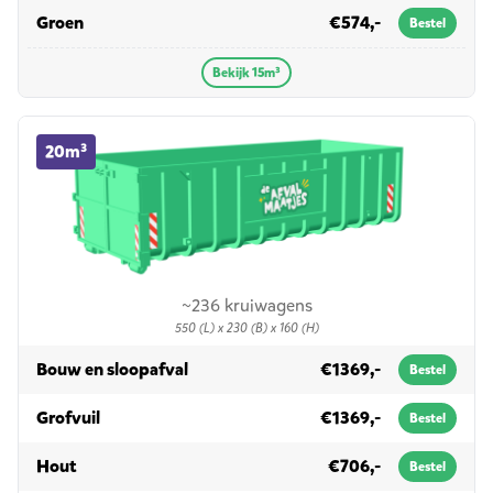
in 15m³
Groen
€574,-
Bestel
Bekijk 15m³
20m³ container huren
20m³
~236 kruiwagens
550 (L) x 230 (B) x 160 (H)
in 20m³
Bouw en sloopafval
€1369,-
Bestel
in 20m³
Grofvuil
€1369,-
Bestel
in 20m³
Hout
€706,-
Bestel