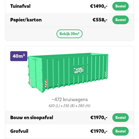
in 20m³
Tuinafval
€1490,-
Bestel
in 20m³
Papier/karton
€558,-
Bestel
Bekijk 20m³
40m³ container huren
40m³
~472 kruiwagens
620 (L) x 230 (B) x 280 (H)
in 40m³
Bouw en sloopafval
€1970,-
Bestel
in 40m³
Grofvuil
€1970,-
Bestel