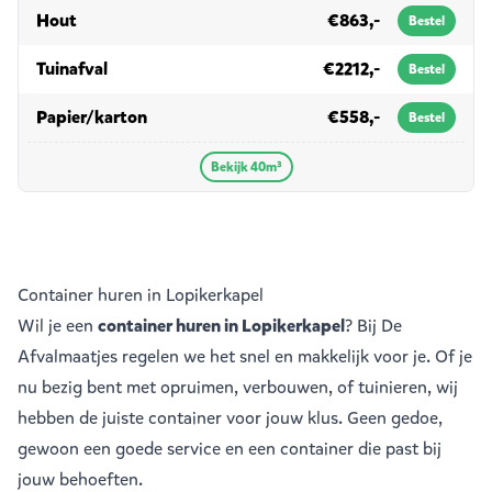
in 40m³
Hout
€863,-
Bestel
in 40m³
Tuinafval
€2212,-
Bestel
in 40m³
Papier/karton
€558,-
Bestel
Bekijk 40m³
Container huren in Lopikerkapel
Wil je een
container huren in Lopikerkapel
? Bij De
Afvalmaatjes regelen we het snel en makkelijk voor je. Of je
nu bezig bent met opruimen, verbouwen, of tuinieren, wij
hebben de juiste container voor jouw klus. Geen gedoe,
gewoon een goede service en een container die past bij
jouw behoeften.