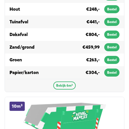
in 6m³
Hout
€248,-
Bestel
in 6m³
Tuinafval
€441,-
Bestel
in 6m³
Dakafval
€804,-
Bestel
in 6m³
Zand/grond
€459,99
Bestel
in 6m³
Groen
€263,-
Bestel
in 6m³
Papier/karton
€304,-
Bestel
Bekijk 6m³
10m³ container huren
10m³