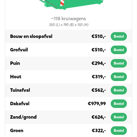
~118 kruiwagens
350 (L) x 190 (B) x 150 (H)
in 10m³
Bouw en sloopafval
€510,-
Bestel
in 10m³
Grofvuil
€510,-
Bestel
in 10m³
Puin
€294,-
Bestel
in 10m³
Hout
€319,-
Bestel
in 10m³
Tuinafval
€562,-
Bestel
in 10m³
Dakafval
€979,99
Bestel
in 10m³
Zand/grond
€624,-
Bestel
in 10m³
Groen
€322,-
Bestel