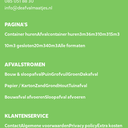
085 051 88 30
info@deafvalmaatjes.nl
PAGINA'S
Container huren
Afvalcontainer huren
3m3
6m3
10m3
15m3
10m3 gesloten
20m3
40m3
Alle formaten
AFVALSTROMEN
Bouw & sloopafval
Puin
Grofvuil
Groen
Dakafval
Papier / Karton
Zand
Grond
Hout
Tuinafval
Bouwafval afvoeren
Sloopafval afvoeren
KLANTENSERVICE
Contact
Algemene voorwaarden
Privacy policy
Extra kosten