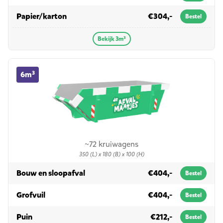
in 3m³
Papier/karton
€304,-
Bestel
Bekijk 3m³
6m³ container huren
6m³
~72 kruiwagens
350 (L) x 180 (B) x 100 (H)
in 6m³
Bouw en sloopafval
€404,-
Bestel
in 6m³
Grofvuil
€404,-
Bestel
in 6m³
Puin
€212,-
Bestel