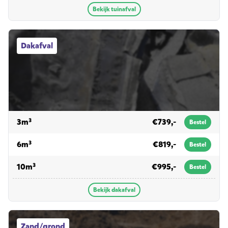
Bekijk tuinafval
Dakafval afvalcontainers
Dakafval
voor dakafval
3m³
€739,-
Bestel
voor dakafval
6m³
€819,-
Bestel
voor dakafval
10m³
€995,-
Bestel
Bekijk dakafval
Zand/grond afvalcontainers
Zand/grond