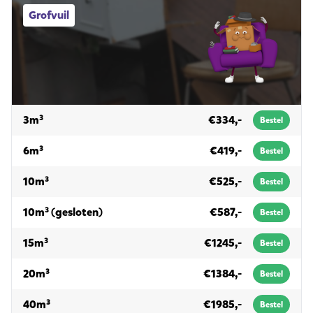
Grofvuil afvalcontainers
Grofvuil
voor grofvuil
3m³
€334,-
Bestel
voor grofvuil
6m³
€419,-
Bestel
voor grofvuil
10m³
€525,-
Bestel
voor grofvuil
10m³ (gesloten)
€587,-
Bestel
voor grofvuil
15m³
€1245,-
Bestel
voor grofvuil
20m³
€1384,-
Bestel
voor grofvuil
40m³
€1985,-
Bestel