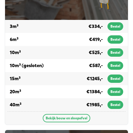
voor bouw en sloopafval
3m³
€334,-
Bestel
voor bouw en sloopafval
6m³
€419,-
Bestel
voor bouw en sloopafval
10m³
€525,-
Bestel
voor bouw en sloopafval
10m³ (gesloten)
€587,-
Bestel
voor bouw en sloopafval
15m³
€1245,-
Bestel
voor bouw en sloopafval
20m³
€1384,-
Bestel
voor bouw en sloopafval
40m³
€1985,-
Bestel
Bekijk bouw en sloopafval