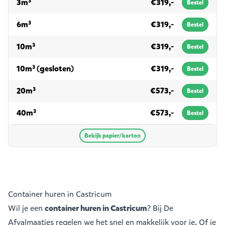
voor papier/karton
3m³
€319,-
Bestel
voor papier/karton
6m³
€319,-
Bestel
voor papier/karton
10m³
€319,-
Bestel
voor papier/karton
10m³ (gesloten)
€319,-
Bestel
voor papier/karton
20m³
€573,-
Bestel
voor papier/karton
40m³
€573,-
Bestel
Bekijk papier/karton
Container huren in Castricum
Wil je een
container huren in Castricum
? Bij De
Afvalmaatjes regelen we het snel en makkelijk voor je. Of je