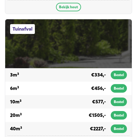
Bekijk hout
Tuinafval afvalcontainers
Tuinafval
voor tuinafval
3m³
€334,-
Bestel
voor tuinafval
6m³
€456,-
Bestel
voor tuinafval
10m³
€577,-
Bestel
voor tuinafval
20m³
€1505,-
Bestel
voor tuinafval
40m³
€2227,-
Bestel