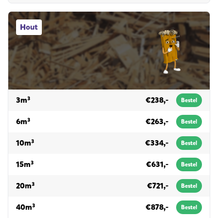
Hout afvalcontainers
Hout
voor hout
3m³
€238,-
Bestel
voor hout
6m³
€263,-
Bestel
voor hout
10m³
€334,-
Bestel
voor hout
15m³
€631,-
Bestel
voor hout
20m³
€721,-
Bestel
voor hout
40m³
€878,-
Bestel