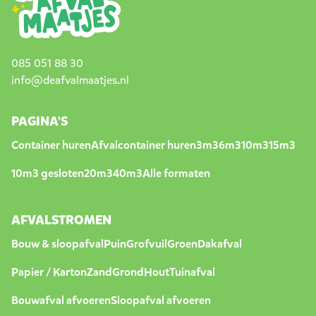
085 051 88 30
info@deafvalmaatjes.nl
PAGINA'S
Container huren
Afvalcontainer huren
3m3
6m3
10m3
15m3
10m3 gesloten
20m3
40m3
Alle formaten
AFVALSTROMEN
Bouw & sloopafval
Puin
Grofvuil
Groen
Dakafval
Papier / Karton
Zand
Grond
Hout
Tuinafval
Bouwafval afvoeren
Sloopafval afvoeren