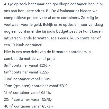
Als je op zoek bent naar een goedkope container, ben je bij
ons aan het juiste adres. Bij De Afvalmaatjes bieden we
competitieve prijzen voor al onze containers. Zo krijg je
veel waar voor je geld. Bekijk onze opties en huur vandaag
nog een container die bij jouw budget past. Je kunt kiezen
uit verschillende formaten, zoals een
6 kuub container
of
een
10 kuub container
.
Hier is een overzicht van de formaten containers in
combinatie met de vanaf prijs:
3m³ container
vanaf €216,-
6m³ container
vanaf €227,-
10m³ container
vanaf €309,-
10m³ (gesloten) container
vanaf €319,-
15m³ container
vanaf €546,-
20m³ container
vanaf €573,-
40m³ container
vanaf €573,-