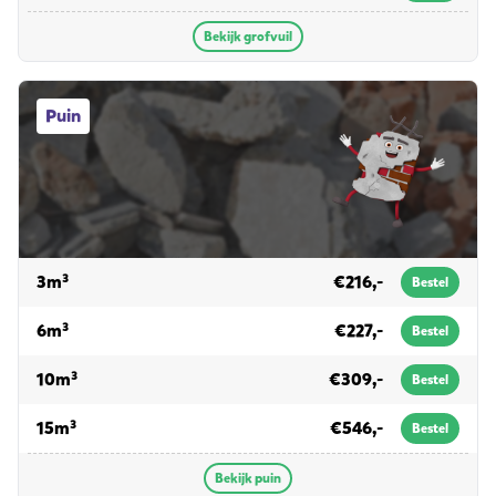
Bekijk grofvuil
Puin afvalcontainers
Puin
voor puin
3m³
€216,-
Bestel
voor puin
6m³
€227,-
Bestel
voor puin
10m³
€309,-
Bestel
voor puin
15m³
€546,-
Bestel
Bekijk puin