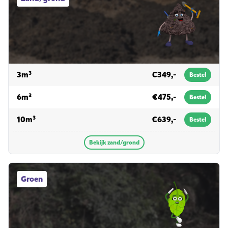
voor zand/grond
3m³
€349,-
Bestel
voor zand/grond
6m³
€475,-
Bestel
voor zand/grond
10m³
€639,-
Bestel
Bekijk zand/grond
Groen afvalcontainers
Groen