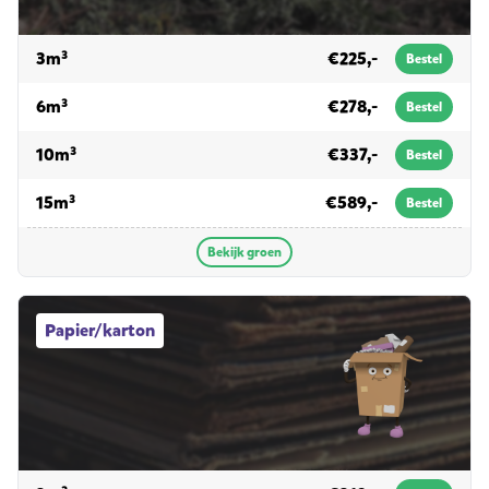
voor groen
3m³
€225,-
Bestel
voor groen
6m³
€278,-
Bestel
voor groen
10m³
€337,-
Bestel
voor groen
15m³
€589,-
Bestel
Bekijk groen
Papier/karton afvalcontainers
Papier/karton