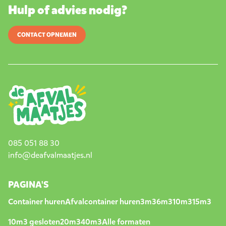
Hulp of advies nodig?
CONTACT OPNEMEN
085 051 88 30
info@deafvalmaatjes.nl
PAGINA'S
Container huren
Afvalcontainer huren
3m3
6m3
10m3
15m3
10m3 gesloten
20m3
40m3
Alle formaten