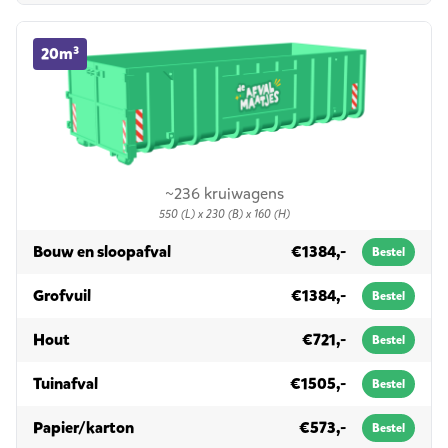
20m³ container huren
20m³
~236 kruiwagens
550 (L) x 230 (B) x 160 (H)
in 20m³
Bouw en sloopafval
€1384,-
Bestel
in 20m³
Grofvuil
€1384,-
Bestel
in 20m³
Hout
€721,-
Bestel
in 20m³
Tuinafval
€1505,-
Bestel
in 20m³
Papier/karton
€573,-
Bestel