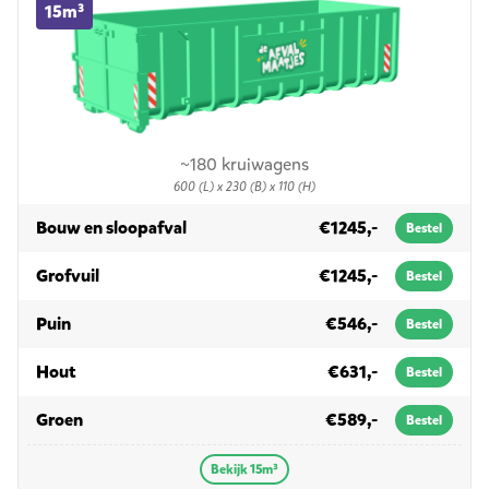
15m³
~180 kruiwagens
600 (L) x 230 (B) x 110 (H)
in 15m³
Bouw en sloopafval
€1245,-
Bestel
in 15m³
Grofvuil
€1245,-
Bestel
in 15m³
Puin
€546,-
Bestel
in 15m³
Hout
€631,-
Bestel
in 15m³
Groen
€589,-
Bestel
Bekijk 15m³