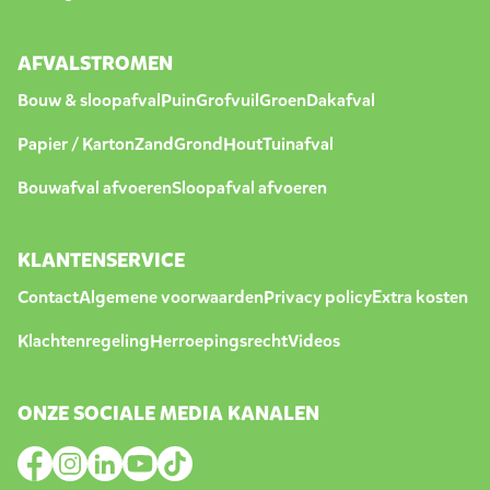
AFVALSTROMEN
Bouw & sloopafval
Puin
Grofvuil
Groen
Dakafval
Papier / Karton
Zand
Grond
Hout
Tuinafval
Bouwafval afvoeren
Sloopafval afvoeren
KLANTENSERVICE
Contact
Algemene voorwaarden
Privacy policy
Extra kosten
Klachtenregeling
Herroepingsrecht
Videos
ONZE SOCIALE MEDIA KANALEN