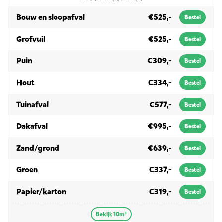
in 10m³
Bouw en sloopafval
€525,-
Bestel
in 10m³
Grofvuil
€525,-
Bestel
in 10m³
Puin
€309,-
Bestel
in 10m³
Hout
€334,-
Bestel
in 10m³
Tuinafval
€577,-
Bestel
in 10m³
Dakafval
€995,-
Bestel
in 10m³
Zand/grond
€639,-
Bestel
in 10m³
Groen
€337,-
Bestel
in 10m³
Papier/karton
€319,-
Bestel
Bekijk 10m³