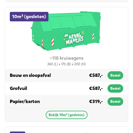
10m³ (gesloten) container huren
10m³ (gesloten)
~118 kruiwagens
360 (L) x 175 (B) x 200 (H)
in 10m³ (gesloten)
Bouw en sloopafval
€587,-
Bestel
in 10m³ (gesloten)
Grofvuil
€587,-
Bestel
in 10m³ (gesloten)
Papier/karton
€319,-
Bestel
Bekijk 10m³ (gesloten)
15m³ container huren