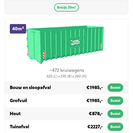
Bekijk 20m³
40m³ container huren
40m³
~472 kruiwagens
620 (L) x 230 (B) x 280 (H)
in 40m³
Bouw en sloopafval
€1985,-
Bestel
in 40m³
Grofvuil
€1985,-
Bestel
in 40m³
Hout
€878,-
Bestel
in 40m³
Tuinafval
€2227,-
Bestel