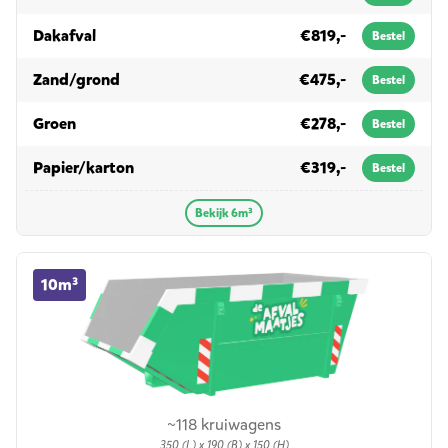
in 6m³
Dakafval
€819,-
Bestel
in 6m³
Zand/grond
€475,-
Bestel
in 6m³
Groen
€278,-
Bestel
in 6m³
Papier/karton
€319,-
Bestel
Bekijk 6m³
10m³ container huren
10m³
~118 kruiwagens
350 (L) x 190 (B) x 150 (H)