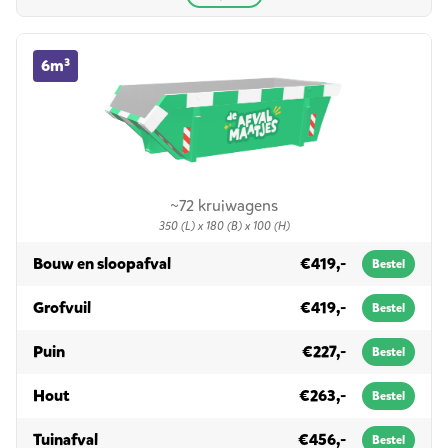
6m³ container huren
6m³
~72 kruiwagens
350 (L) x 180 (B) x 100 (H)
in 6m³
Bouw en sloopafval
€419,-
Bestel
in 6m³
Grofvuil
€419,-
Bestel
in 6m³
Puin
€227,-
Bestel
in 6m³
Hout
€263,-
Bestel
in 6m³
Tuinafval
€456,-
Bestel