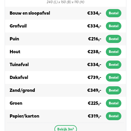
240 (L) x 150 (B) x 110 (H)
in 3m³
Bouw en sloopafval
€334,-
Bestel
in 3m³
Grofvuil
€334,-
Bestel
in 3m³
Puin
€216,-
Bestel
in 3m³
Hout
€238,-
Bestel
in 3m³
Tuinafval
€334,-
Bestel
in 3m³
Dakafval
€739,-
Bestel
in 3m³
Zand/grond
€349,-
Bestel
in 3m³
Groen
€225,-
Bestel
in 3m³
Papier/karton
€319,-
Bestel
Bekijk 3m³