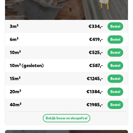
voor bouw en sloopafval
3m³
€334,-
Bestel
voor bouw en sloopafval
6m³
€419,-
Bestel
voor bouw en sloopafval
10m³
€525,-
Bestel
voor bouw en sloopafval
10m³ (gesloten)
€587,-
Bestel
voor bouw en sloopafval
15m³
€1245,-
Bestel
voor bouw en sloopafval
20m³
€1384,-
Bestel
voor bouw en sloopafval
40m³
€1985,-
Bestel
Bekijk bouw en sloopafval