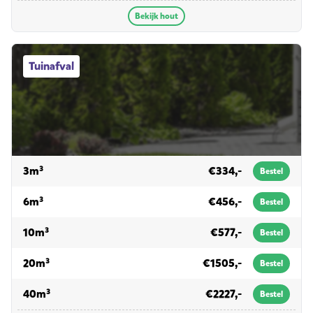
Bekijk hout
Tuinafval afvalcontainers
Tuinafval
voor tuinafval
3m³
€334,-
Bestel
voor tuinafval
6m³
€456,-
Bestel
voor tuinafval
10m³
€577,-
Bestel
voor tuinafval
20m³
€1505,-
Bestel
voor tuinafval
40m³
€2227,-
Bestel