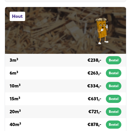
Hout afvalcontainers
Hout
voor hout
3m³
€238,-
Bestel
voor hout
6m³
€263,-
Bestel
voor hout
10m³
€334,-
Bestel
voor hout
15m³
€631,-
Bestel
voor hout
20m³
€721,-
Bestel
voor hout
40m³
€878,-
Bestel