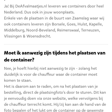
Ja! Bij DeAfvalmaatjes.nl leveren we containers door heel
Nederland. Dus ook in jouw woonplaats.
Enkele van de plaatsen in de buurt van Zaamslag waar wij
ook containers leveren zijn
Borsele
,
Goes
,
Hulst
,
Kapelle
,
Middelburg
,
Noord-Beveland
,
Reimerswaal
,
Terneuzen
,
Vlissingen
&
Woensdrecht
.
Moet ik aanwezig zijn tijdens het plaatsen van
de container?
Nee, je hoeft hierbij niet aanwezig te zijn - zolang het
duidelijk is voor de chauffeur waar de container moet
komen te staan.
Het is daarom aan te raden, om na het plaatsen van je
bestelling, direct de plaatsingfoto's door te sturen. Dit kan
je eenvoudig doen via onze website, welke vervolgens bij
de chauffeur terrecht komt. Hij/zij kan aan de hand van de
foto bepalen of het lukt om de container op de gewenste