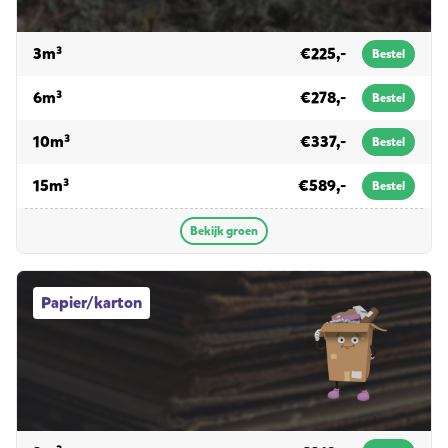
voor groen
3m³
€225,-
Bestel
voor groen
6m³
€278,-
Bestel
voor groen
10m³
€337,-
Bestel
voor groen
15m³
€589,-
Bestel
Bekijk groen
Papier/karton afvalcontainers
Papier/karton