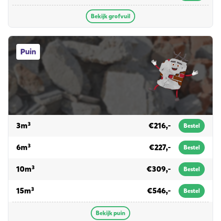
Bekijk grofvuil
Puin afvalcontainers
Puin
voor puin
3m³
€216,-
Bestel
voor puin
6m³
€227,-
Bestel
voor puin
10m³
€309,-
Bestel
voor puin
15m³
€546,-
Bestel
Bekijk puin