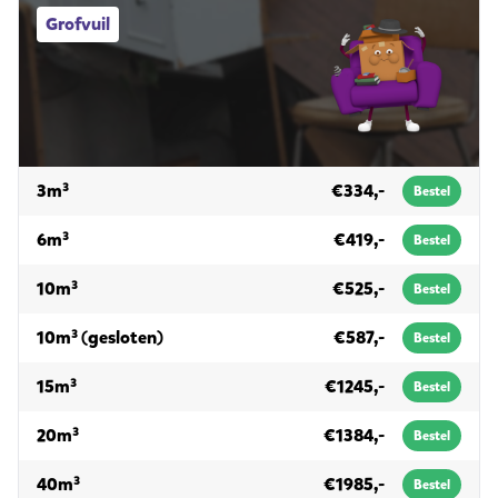
Grofvuil afvalcontainers
Grofvuil
voor grofvuil
3m³
€334,-
Bestel
voor grofvuil
6m³
€419,-
Bestel
voor grofvuil
10m³
€525,-
Bestel
voor grofvuil
10m³ (gesloten)
€587,-
Bestel
voor grofvuil
15m³
€1245,-
Bestel
voor grofvuil
20m³
€1384,-
Bestel
voor grofvuil
40m³
€1985,-
Bestel