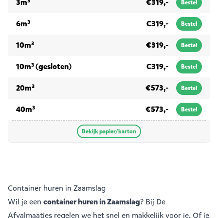
voor papier/karton
3m³
€319,-
Bestel
voor papier/karton
6m³
€319,-
Bestel
voor papier/karton
10m³
€319,-
Bestel
voor papier/karton
10m³ (gesloten)
€319,-
Bestel
voor papier/karton
20m³
€573,-
Bestel
voor papier/karton
40m³
€573,-
Bestel
Bekijk papier/karton
Container huren in Zaamslag
Wil je een
container huren in Zaamslag
? Bij De
Afvalmaatjes regelen we het snel en makkelijk voor je. Of je