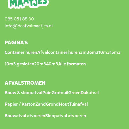
085 051 88 30
info@deafvalmaatjes.nl
PAGINA'S
Container huren
Afvalcontainer huren
3m3
6m3
10m3
15m3
10m3 gesloten
20m3
40m3
Alle formaten
AFVALSTROMEN
Bouw & sloopafval
Puin
Grofvuil
Groen
Dakafval
Papier / Karton
Zand
Grond
Hout
Tuinafval
Bouwafval afvoeren
Sloopafval afvoeren