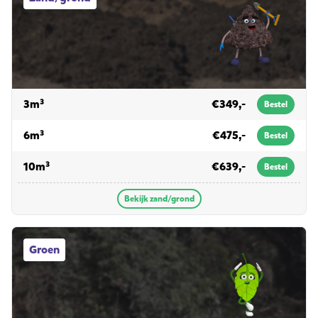
voor zand/grond
3m³
€349,-
Bestel
voor zand/grond
6m³
€475,-
Bestel
voor zand/grond
10m³
€639,-
Bestel
Bekijk zand/grond
Groen afvalcontainers
Groen