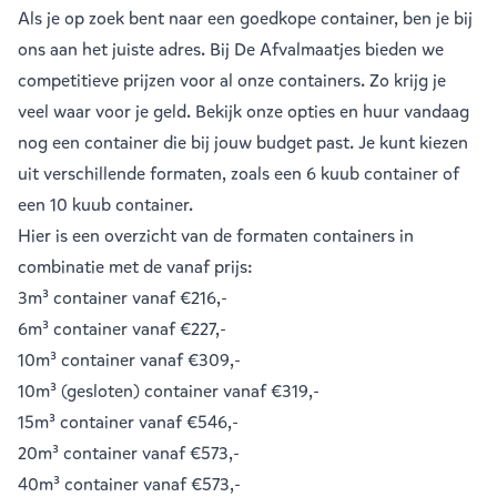
Als je op zoek bent naar een goedkope container, ben je bij
ons aan het juiste adres. Bij De Afvalmaatjes bieden we
competitieve prijzen voor al onze containers. Zo krijg je
veel waar voor je geld. Bekijk onze opties en huur vandaag
nog een container die bij jouw budget past. Je kunt kiezen
uit verschillende formaten, zoals een
6 kuub container
of
een
10 kuub container
.
Hier is een overzicht van de formaten containers in
combinatie met de vanaf prijs:
3m³ container
vanaf €216,-
6m³ container
vanaf €227,-
10m³ container
vanaf €309,-
10m³ (gesloten) container
vanaf €319,-
15m³ container
vanaf €546,-
20m³ container
vanaf €573,-
40m³ container
vanaf €573,-