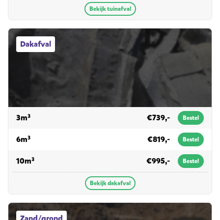
Bekijk tuinafval
Dakafval afvalcontainers
Dakafval
voor dakafval
3m³
€739,-
Bestel
voor dakafval
6m³
€819,-
Bestel
voor dakafval
10m³
€995,-
Bestel
Bekijk dakafval
Zand/grond afvalcontainers
Zand/grond