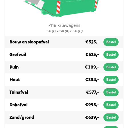
~118 kruiwagens
350 (L) x 190 (B) x 150 (H)
in 10m³
Bouw en sloopafval
€525,-
Bestel
in 10m³
Grofvuil
€525,-
Bestel
in 10m³
Puin
€309,-
Bestel
in 10m³
Hout
€334,-
Bestel
in 10m³
Tuinafval
€577,-
Bestel
in 10m³
Dakafval
€995,-
Bestel
in 10m³
Zand/grond
€639,-
Bestel