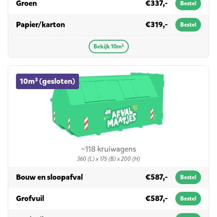
in 10m³
Groen
€337,-
Bestel
in 10m³
Papier/karton
€319,-
Bestel
Bekijk 10m³
10m³ (gesloten) container huren
10m³ (gesloten)
~118 kruiwagens
360 (L) x 175 (B) x 200 (H)
in 10m³ (gesloten)
Bouw en sloopafval
€587,-
Bestel
in 10m³ (gesloten)
Grofvuil
€587,-
Bestel