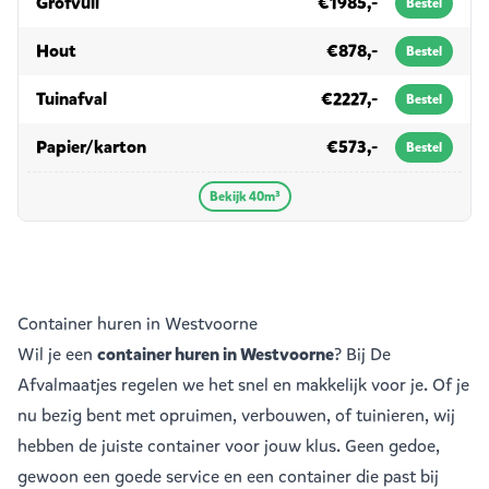
in 40m³
Grofvuil
€1985,-
Bestel
in 40m³
Hout
€878,-
Bestel
in 40m³
Tuinafval
€2227,-
Bestel
in 40m³
Papier/karton
€573,-
Bestel
Bekijk 40m³
Container huren in Westvoorne
Wil je een
container huren in Westvoorne
? Bij De
Afvalmaatjes regelen we het snel en makkelijk voor je. Of je
nu bezig bent met opruimen, verbouwen, of tuinieren, wij
hebben de juiste container voor jouw klus. Geen gedoe,
gewoon een goede service en een container die past bij