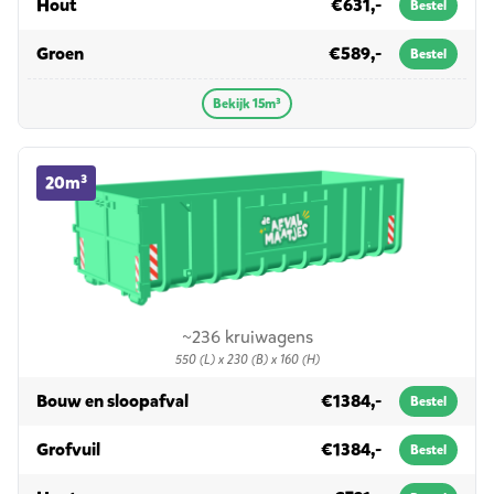
in 15m³
Hout
€631,-
Bestel
in 15m³
Groen
€589,-
Bestel
Bekijk 15m³
20m³ container huren
20m³
~236 kruiwagens
550 (L) x 230 (B) x 160 (H)
in 20m³
Bouw en sloopafval
€1384,-
Bestel
in 20m³
Grofvuil
€1384,-
Bestel