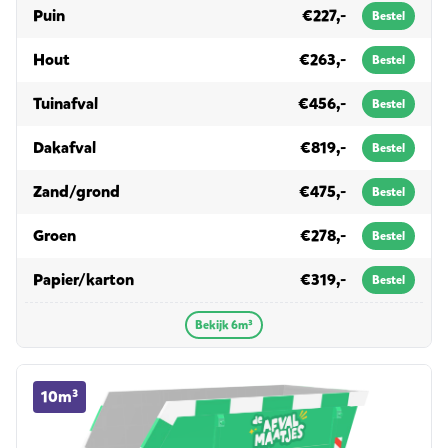
in 6m³
Puin
€227,-
Bestel
in 6m³
Hout
€263,-
Bestel
in 6m³
Tuinafval
€456,-
Bestel
in 6m³
Dakafval
€819,-
Bestel
in 6m³
Zand/grond
€475,-
Bestel
in 6m³
Groen
€278,-
Bestel
in 6m³
Papier/karton
€319,-
Bestel
Bekijk 6m³
10m³ container huren
10m³