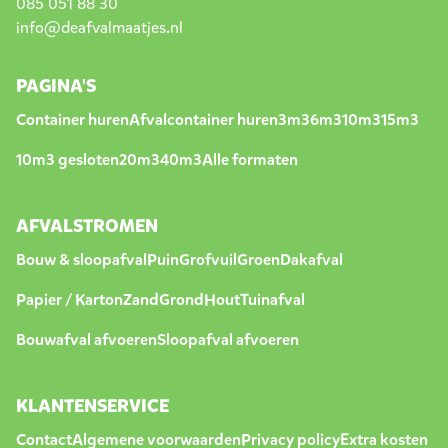
085 051 88 30
info@deafvalmaatjes.nl
PAGINA'S
Container huren
Afvalcontainer huren
3m3
6m3
10m3
15m3
10m3 gesloten
20m3
40m3
Alle formaten
AFVALSTROMEN
Bouw & sloopafval
Puin
Grofvuil
Groen
Dakafval
Papier / Karton
Zand
Grond
Hout
Tuinafval
Bouwafval afvoeren
Sloopafval afvoeren
KLANTENSERVICE
Contact
Algemene voorwaarden
Privacy policy
Extra kosten