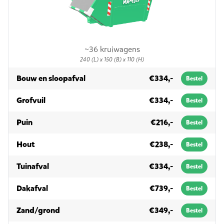
~36 kruiwagens
240 (L) x 150 (B) x 110 (H)
in 3m³
Bouw en sloopafval
€334,-
Bestel
in 3m³
Grofvuil
€334,-
Bestel
in 3m³
Puin
€216,-
Bestel
in 3m³
Hout
€238,-
Bestel
in 3m³
Tuinafval
€334,-
Bestel
in 3m³
Dakafval
€739,-
Bestel
in 3m³
Zand/grond
€349,-
Bestel