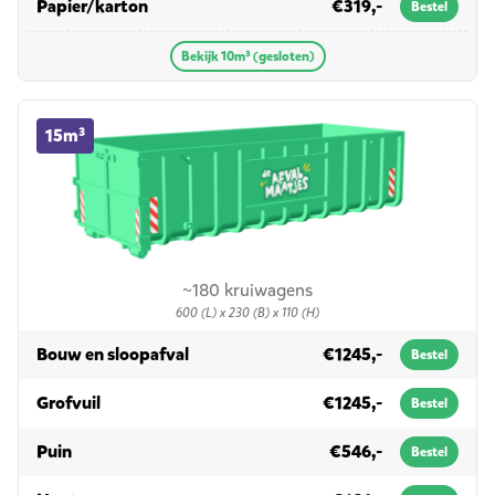
in 10m³ (gesloten)
Papier/karton
€319,-
Bestel
Bekijk 10m³ (gesloten)
15m³ container huren
15m³
~180 kruiwagens
600 (L) x 230 (B) x 110 (H)
in 15m³
Bouw en sloopafval
€1245,-
Bestel
in 15m³
Grofvuil
€1245,-
Bestel
in 15m³
Puin
€546,-
Bestel