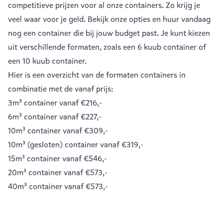
competitieve prijzen voor al onze containers. Zo krijg je
veel waar voor je geld. Bekijk onze opties en huur vandaag
nog een container die bij jouw budget past. Je kunt kiezen
uit verschillende formaten, zoals een
6 kuub container
of
een
10 kuub container
.
Hier is een overzicht van de formaten containers in
combinatie met de vanaf prijs:
3m³ container
vanaf €216,-
6m³ container
vanaf €227,-
10m³ container
vanaf €309,-
10m³ (gesloten) container
vanaf €319,-
15m³ container
vanaf €546,-
20m³ container
vanaf €573,-
40m³ container
vanaf €573,-