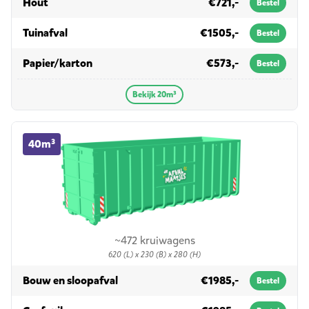
in 20m³
Hout
€721,-
Bestel
in 20m³
Tuinafval
€1505,-
Bestel
in 20m³
Papier/karton
€573,-
Bestel
Bekijk 20m³
40m³ container huren
40m³
~472 kruiwagens
620 (L) x 230 (B) x 280 (H)
in 40m³
Bouw en sloopafval
€1985,-
Bestel