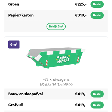
in 3m³
Groen
€225,-
Bestel
in 3m³
Papier/karton
€319,-
Bestel
Bekijk 3m³
6m³ container huren
6m³
~72 kruiwagens
350 (L) x 180 (B) x 100 (H)
in 6m³
Bouw en sloopafval
€419,-
Bestel
in 6m³
Grofvuil
€419,-
Bestel