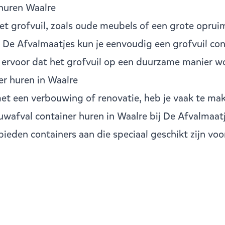
 huren Waalre
t grofvuil, zoals oude meubels of een grote opruimk
j De Afvalmaatjes kun je eenvoudig een
grofvuil con
n ervoor dat het grofvuil op een duurzame manier w
r huren in Waalre
met een verbouwing of renovatie, heb je vaak te ma
uwafval container huren in Waalre bij De Afvalmaatj
bieden containers aan die speciaal geschikt zijn vo