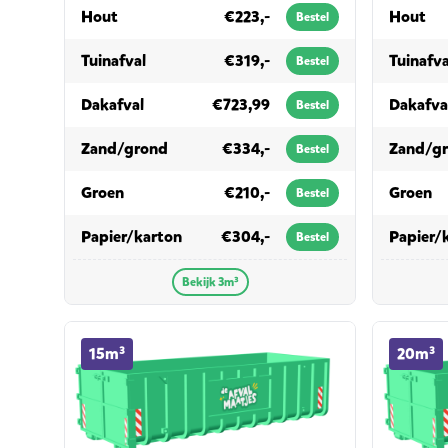
in 3m³
in 
Hout
€223,-
Hout
Bestel
in 3m³
Tuinafval
€319,-
Tuinafva
Bestel
in 3m³
Dakafval
€723,99
Dakafva
Bestel
in 3m³
Zand/grond
€334,-
Zand/g
Bestel
in 3m³
in
Groen
€210,-
Groen
Bestel
in 3m³
Papier/karton
€304,-
Papier/
Bestel
Bekijk 3m³
15m³ container huren
20m³ cont
15m³
20m³