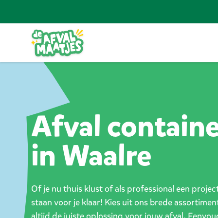
Ga naar inhoud
Afval contain
in Waalre
Of je nu thuis klust of als professional een proje
staan voor je klaar! Kies uit ons brede assortimen
altijd de juiste oplossing voor jouw afval. Eenvou