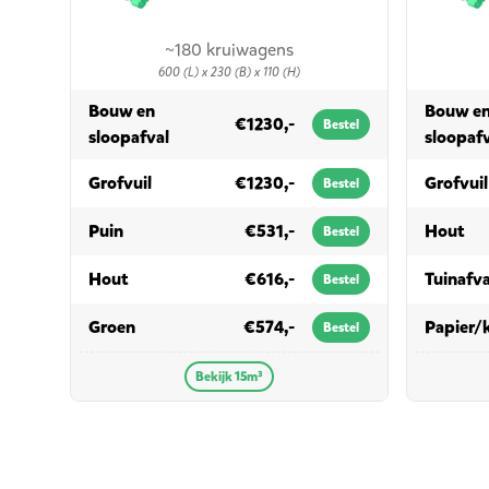
~180 kruiwagens
600 (L) x 230 (B) x 110 (H)
Bouw en
Bouw e
€1230,-
Bestel
in 15m³
sloopafval
sloopaf
in 15m³
Grofvuil
€1230,-
Grofvuil
Bestel
in 15m³
in
Puin
€531,-
Hout
Bestel
in 15m³
Hout
€616,-
Tuinafva
Bestel
in 15m³
Groen
€574,-
Papier/
Bestel
Bekijk 15m³