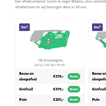
Een afvalcontainer huren in regio Waalre, voor verschi
afvalstroom en wij bezorgen deze in 24 uur.
3m³ container huren
6m³ contai
3m³
6m³
~36 kruiwagens
240 (L) x 150 (B) x 110 (H)
Bouw en
Bouw e
€319,-
Bestel
in 3m³
sloopafval
sloopaf
in 3m³
Grofvuil
€319,-
Grofvuil
Bestel
in 3m³
in 
Puin
€201,-
Puin
Bestel