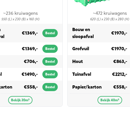
~236 kruiwagens
~472 kruiwagens
550 (L) x 230 (B) x 160 (H)
620 (L) x 230 (B) x 280 (H)
n
Bouw en
€1369,-
€1970,-
Bestel
in 20m³
in 40m³
val
sloopafval
in 20m³
in 40m³
€1369,-
Grofvuil
€1970,-
Bestel
 20m³
in 40m³
€706,-
Hout
€863,-
Bestel
in 20m³
in 40m³
l
€1490,-
Tuinafval
€2212,-
Bestel
in 20m³
in 40m³
karton
€558,-
Papier/karton
€558,-
Bestel
Bekijk 20m³
Bekijk 40m³