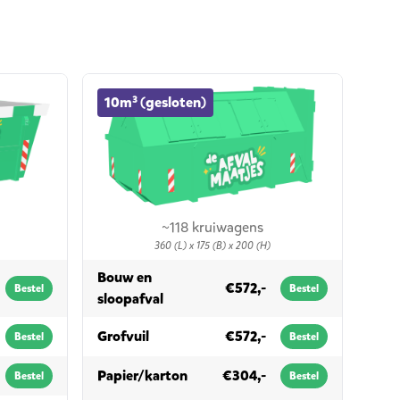
10m³ (gesloten) container huren
10m³ (gesloten)
~118 kruiwagens
360 (L) x 175 (B) x 200 (H)
Bouw en
€572,-
Bestel
Bestel
in 10m³ (gesloten)
sloopafval
in 10m³ (gesloten)
Grofvuil
€572,-
Bestel
Bestel
in 10m³ (gesloten)
Papier/karton
€304,-
Bestel
Bestel