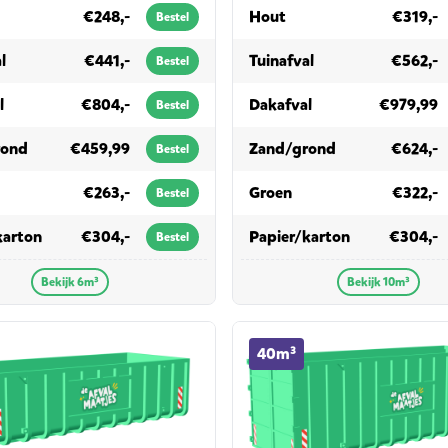
6m³
in 10m³
€248,-
Hout
€319,-
Bestel
in 6m³
in 10m³
l
€441,-
Tuinafval
€562,-
Bestel
in 6m³
in 10m³
l
€804,-
Dakafval
€979,99
Bestel
in 6m³
in 10m³
rond
€459,99
Zand/grond
€624,-
Bestel
 6m³
in 10m³
€263,-
Groen
€322,-
Bestel
in 6m³
in 10m³
karton
€304,-
Papier/karton
€304,-
Bestel
Bekijk 6m³
Bekijk 10m³
ainer huren
40m³ container huren
40m³