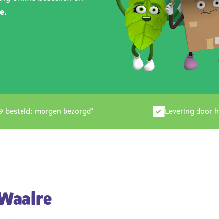
e
.
9 besteld: morgen bezorgd*
Levering door 
 Waalre