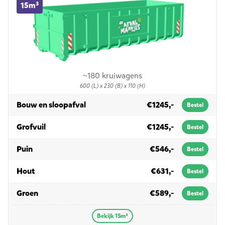
15m³
~180 kruiwagens
600 (L) x 230 (B) x 110 (H)
in 15m³
Bouw en sloopafval
€1245,-
Bestel
in 15m³
Grofvuil
€1245,-
Bestel
in 15m³
Puin
€546,-
Bestel
in 15m³
Hout
€631,-
Bestel
in 15m³
Groen
€589,-
Bestel
Bekijk 15m³