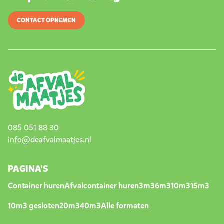
CONTACT OPNEMEN
085 051 88 30
info@deafvalmaatjes.nl
PAGINA'S
Container huren
Afvalcontainer huren
3m3
6m3
10m3
15m3
10m3 gesloten
20m3
40m3
Alle formaten