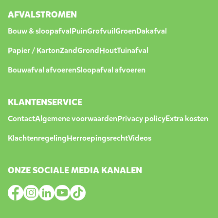
AFVALSTROMEN
Bouw & sloopafval
Puin
Grofvuil
Groen
Dakafval
Papier / Karton
Zand
Grond
Hout
Tuinafval
Bouwafval afvoeren
Sloopafval afvoeren
KLANTENSERVICE
Contact
Algemene voorwaarden
Privacy policy
Extra kosten
Klachtenregeling
Herroepingsrecht
Videos
ONZE SOCIALE MEDIA KANALEN