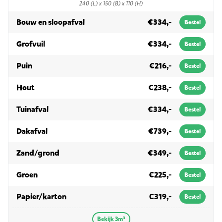
240 (L) x 150 (B) x 110 (H)
in 3m³
Bouw en sloopafval
€334,-
Bestel
in 3m³
Grofvuil
€334,-
Bestel
in 3m³
Puin
€216,-
Bestel
in 3m³
Hout
€238,-
Bestel
in 3m³
Tuinafval
€334,-
Bestel
in 3m³
Dakafval
€739,-
Bestel
in 3m³
Zand/grond
€349,-
Bestel
in 3m³
Groen
€225,-
Bestel
in 3m³
Papier/karton
€319,-
Bestel
Bekijk 3m³