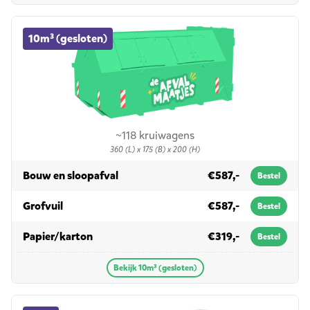
10m³ (gesloten) container huren
10m³ (gesloten)
~118 kruiwagens
360 (L) x 175 (B) x 200 (H)
in 10m³ (gesloten)
Bouw en sloopafval
€587,-
Bestel
in 10m³ (gesloten)
Grofvuil
€587,-
Bestel
in 10m³ (gesloten)
Papier/karton
€319,-
Bestel
Bekijk 10m³ (gesloten)
15m³ container huren