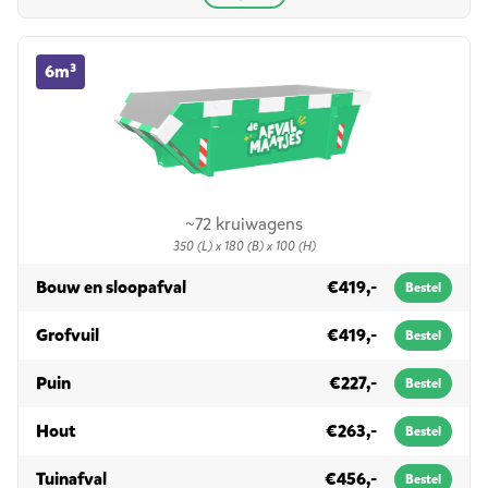
6m³ container huren
6m³
~72 kruiwagens
350 (L) x 180 (B) x 100 (H)
in 6m³
Bouw en sloopafval
€419,-
Bestel
in 6m³
Grofvuil
€419,-
Bestel
in 6m³
Puin
€227,-
Bestel
in 6m³
Hout
€263,-
Bestel
in 6m³
Tuinafval
€456,-
Bestel