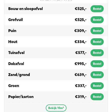
in 10m³
Bouw en sloopafval
€525,-
Bestel
in 10m³
Grofvuil
€525,-
Bestel
in 10m³
Puin
€309,-
Bestel
in 10m³
Hout
€334,-
Bestel
in 10m³
Tuinafval
€577,-
Bestel
in 10m³
Dakafval
€995,-
Bestel
in 10m³
Zand/grond
€639,-
Bestel
in 10m³
Groen
€337,-
Bestel
in 10m³
Papier/karton
€319,-
Bestel
Bekijk 10m³