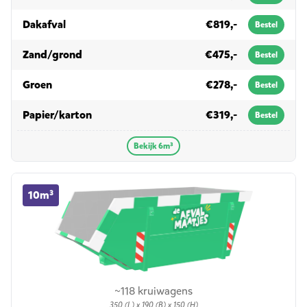
in 6m³
Dakafval
€819,-
Bestel
in 6m³
Zand/grond
€475,-
Bestel
in 6m³
Groen
€278,-
Bestel
in 6m³
Papier/karton
€319,-
Bestel
Bekijk 6m³
10m³ container huren
10m³
~118 kruiwagens
350 (L) x 190 (B) x 150 (H)