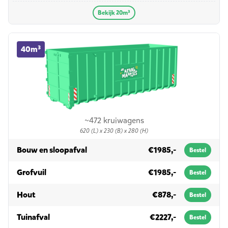
Bekijk 20m³
40m³ container huren
40m³
~472 kruiwagens
620 (L) x 230 (B) x 280 (H)
in 40m³
Bouw en sloopafval
€1985,-
Bestel
in 40m³
Grofvuil
€1985,-
Bestel
in 40m³
Hout
€878,-
Bestel
in 40m³
Tuinafval
€2227,-
Bestel