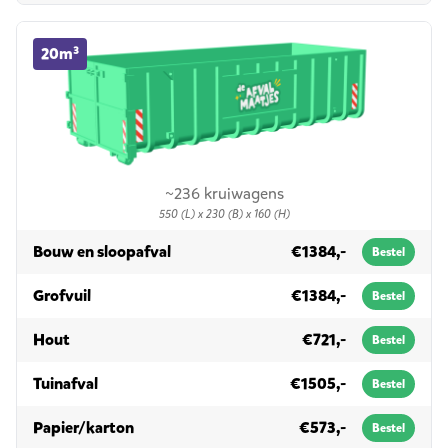
20m³ container huren
20m³
~236 kruiwagens
550 (L) x 230 (B) x 160 (H)
in 20m³
Bouw en sloopafval
€1384,-
Bestel
in 20m³
Grofvuil
€1384,-
Bestel
in 20m³
Hout
€721,-
Bestel
in 20m³
Tuinafval
€1505,-
Bestel
in 20m³
Papier/karton
€573,-
Bestel