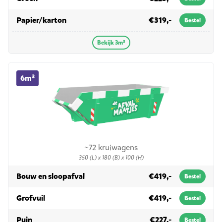
in 3m³
Papier/karton
€319,-
Bestel
Bekijk 3m³
6m³ container huren
6m³
~72 kruiwagens
350 (L) x 180 (B) x 100 (H)
in 6m³
Bouw en sloopafval
€419,-
Bestel
in 6m³
Grofvuil
€419,-
Bestel
in 6m³
Puin
€227,-
Bestel