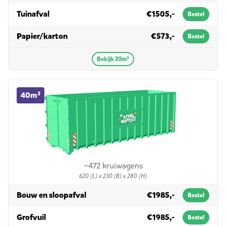
in 20m³
Tuinafval
€1505,-
Bestel
in 20m³
Papier/karton
€573,-
Bestel
Bekijk 20m³
40m³ container huren
40m³
~472 kruiwagens
620 (L) x 230 (B) x 280 (H)
in 40m³
Bouw en sloopafval
€1985,-
Bestel
in 40m³
Grofvuil
€1985,-
Bestel