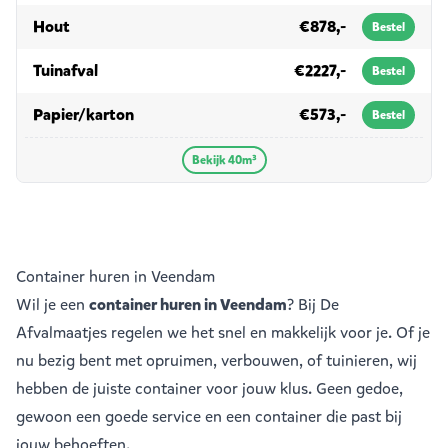
in 40m³
Hout
€878,-
Bestel
in 40m³
Tuinafval
€2227,-
Bestel
in 40m³
Papier/karton
€573,-
Bestel
Bekijk 40m³
Container huren in Veendam
Wil je een
container huren in Veendam
? Bij De
Afvalmaatjes regelen we het snel en makkelijk voor je. Of je
nu bezig bent met opruimen, verbouwen, of tuinieren, wij
hebben de juiste container voor jouw klus. Geen gedoe,
gewoon een goede service en een container die past bij
jouw behoeften.