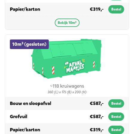
in 10m³
Papier/karton
€319,-
Bestel
Bekijk 10m³
10m³ (gesloten) container huren
10m³ (gesloten)
~118 kruiwagens
360 (L) x 175 (B) x 200 (H)
in 10m³ (gesloten)
Bouw en sloopafval
€587,-
Bestel
in 10m³ (gesloten)
Grofvuil
€587,-
Bestel
in 10m³ (gesloten)
Papier/karton
€319,-
Bestel