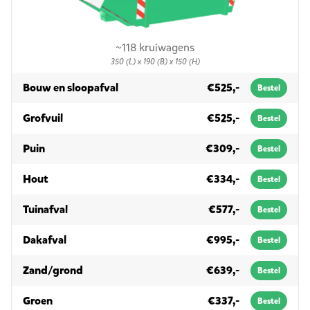
~118 kruiwagens
350 (L) x 190 (B) x 150 (H)
in 10m³
Bouw en sloopafval
€525,-
Bestel
in 10m³
Grofvuil
€525,-
Bestel
in 10m³
Puin
€309,-
Bestel
in 10m³
Hout
€334,-
Bestel
in 10m³
Tuinafval
€577,-
Bestel
in 10m³
Dakafval
€995,-
Bestel
in 10m³
Zand/grond
€639,-
Bestel
in 10m³
Groen
€337,-
Bestel