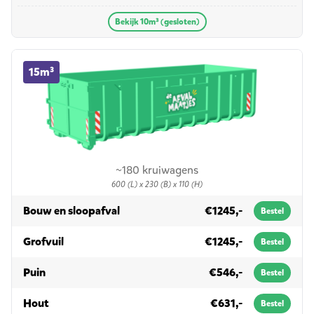
Bekijk 10m³ (gesloten)
15m³ container huren
15m³
~180 kruiwagens
600 (L) x 230 (B) x 110 (H)
in 15m³
Bouw en sloopafval
€1245,-
Bestel
in 15m³
Grofvuil
€1245,-
Bestel
in 15m³
Puin
€546,-
Bestel
in 15m³
Hout
€631,-
Bestel