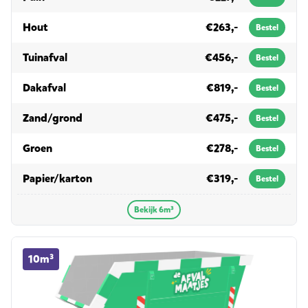
in 6m³
Hout
€263,-
Bestel
in 6m³
Tuinafval
€456,-
Bestel
in 6m³
Dakafval
€819,-
Bestel
in 6m³
Zand/grond
€475,-
Bestel
in 6m³
Groen
€278,-
Bestel
in 6m³
Papier/karton
€319,-
Bestel
Bekijk 6m³
10m³ container huren
10m³