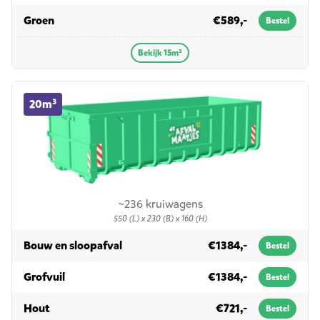
in 15m³
Groen
€589,-
Bestel
Bekijk 15m³
20m³ container huren
20m³
~236 kruiwagens
550 (L) x 230 (B) x 160 (H)
in 20m³
Bouw en sloopafval
€1384,-
Bestel
in 20m³
Grofvuil
€1384,-
Bestel
in 20m³
Hout
€721,-
Bestel