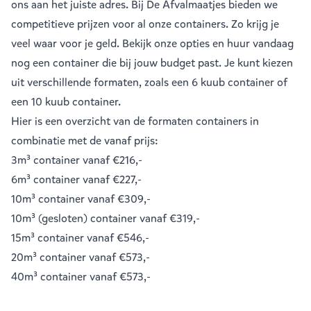
ons aan het juiste adres. Bij De Afvalmaatjes bieden we
competitieve prijzen voor al onze containers. Zo krijg je
veel waar voor je geld. Bekijk onze opties en huur vandaag
nog een container die bij jouw budget past. Je kunt kiezen
uit verschillende formaten, zoals een
6 kuub container
of
een
10 kuub container
.
Hier is een overzicht van de formaten containers in
combinatie met de vanaf prijs:
3m³ container
vanaf €216,-
6m³ container
vanaf €227,-
10m³ container
vanaf €309,-
10m³ (gesloten) container
vanaf €319,-
15m³ container
vanaf €546,-
20m³ container
vanaf €573,-
40m³ container
vanaf €573,-