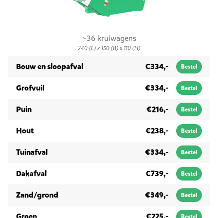
~36 kruiwagens
240 (L) x 150 (B) x 110 (H)
in 3m³
Bouw en sloopafval
€334,-
Bestel
in 3m³
Grofvuil
€334,-
Bestel
in 3m³
Puin
€216,-
Bestel
in 3m³
Hout
€238,-
Bestel
in 3m³
Tuinafval
€334,-
Bestel
in 3m³
Dakafval
€739,-
Bestel
in 3m³
Zand/grond
€349,-
Bestel
in 3m³
Groen
€225,-
Bestel