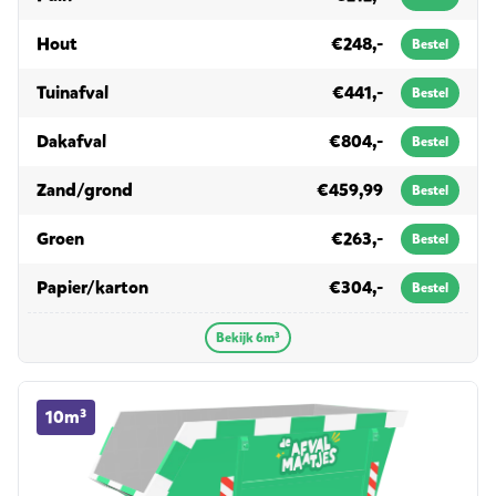
in 6m³
Hout
€248,-
Bestel
in 6m³
Tuinafval
€441,-
Bestel
in 6m³
Dakafval
€804,-
Bestel
in 6m³
Zand/grond
€459,99
Bestel
in 6m³
Groen
€263,-
Bestel
in 6m³
Papier/karton
€304,-
Bestel
Bekijk 6m³
10m³ container huren
10m³