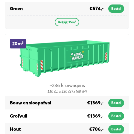
in 15m³
Groen
€574,-
Bestel
Bekijk 15m³
20m³ container huren
20m³
~236 kruiwagens
550 (L) x 230 (B) x 160 (H)
in 20m³
Bouw en sloopafval
€1369,-
Bestel
in 20m³
Grofvuil
€1369,-
Bestel
in 20m³
Hout
€706,-
Bestel