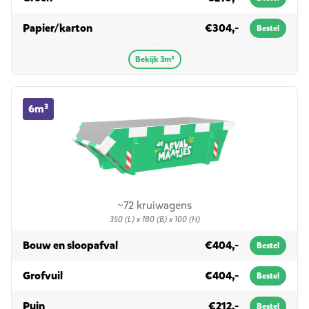
in 3m³
Papier/karton
€304,-
Bestel
Bekijk 3m³
6m³ container huren
6m³
~72 kruiwagens
350 (L) x 180 (B) x 100 (H)
in 6m³
Bouw en sloopafval
€404,-
Bestel
in 6m³
Grofvuil
€404,-
Bestel
in 6m³
Puin
€212,-
Bestel