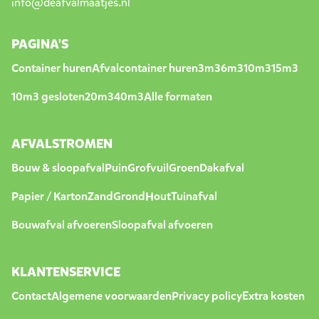
info@deafvalmaatjes.nl
PAGINA'S
Container huren
Afvalcontainer huren
3m3
6m3
10m3
15m3
10m3 gesloten
20m3
40m3
Alle formaten
AFVALSTROMEN
Bouw & sloopafval
Puin
Grofvuil
Groen
Dakafval
Papier / Karton
Zand
Grond
Hout
Tuinafval
Bouwafval afvoeren
Sloopafval afvoeren
KLANTENSERVICE
Contact
Algemene voorwaarden
Privacy policy
Extra kosten