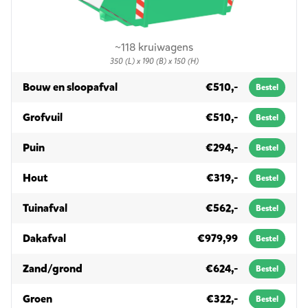
~118 kruiwagens
350 (L) x 190 (B) x 150 (H)
in 10m³
Bouw en sloopafval
€510,-
Bestel
in 10m³
Grofvuil
€510,-
Bestel
in 10m³
Puin
€294,-
Bestel
in 10m³
Hout
€319,-
Bestel
in 10m³
Tuinafval
€562,-
Bestel
in 10m³
Dakafval
€979,99
Bestel
in 10m³
Zand/grond
€624,-
Bestel
in 10m³
Groen
€322,-
Bestel