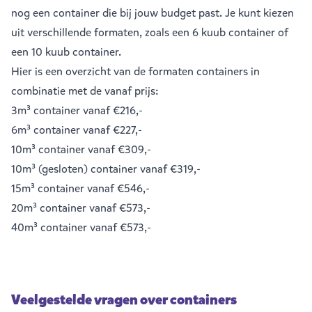
nog een container die bij jouw budget past. Je kunt kiezen
uit verschillende formaten, zoals een
6 kuub container
of
een
10 kuub container
.
Hier is een overzicht van de formaten containers in
combinatie met de vanaf prijs:
3m³ container
vanaf €216,-
6m³ container
vanaf €227,-
10m³ container
vanaf €309,-
10m³ (gesloten) container
vanaf €319,-
15m³ container
vanaf €546,-
20m³ container
vanaf €573,-
40m³ container
vanaf €573,-
Veelgestelde vragen over containers