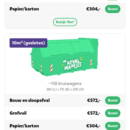
in 10m³
Papier/karton
€304,-
Bestel
Bekijk 10m³
10m³ (gesloten) container huren
10m³ (gesloten)
~118 kruiwagens
360 (L) x 175 (B) x 200 (H)
in 10m³ (gesloten)
Bouw en sloopafval
€572,-
Bestel
in 10m³ (gesloten)
Grofvuil
€572,-
Bestel
in 10m³ (gesloten)
Papier/karton
€304,-
Bestel