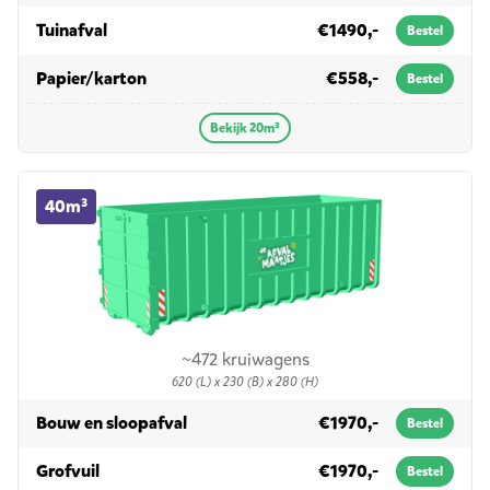
in 20m³
Tuinafval
€1490,-
Bestel
in 20m³
Papier/karton
€558,-
Bestel
Bekijk 20m³
40m³ container huren
40m³
~472 kruiwagens
620 (L) x 230 (B) x 280 (H)
in 40m³
Bouw en sloopafval
€1970,-
Bestel
in 40m³
Grofvuil
€1970,-
Bestel