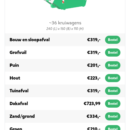
~36 kruiwagens
240 (L) x 150 (B) x 110 (H)
in 3m³
Bouw en sloopafval
€319,-
Bestel
in 3m³
Grofvuil
€319,-
Bestel
in 3m³
Puin
€201,-
Bestel
in 3m³
Hout
€223,-
Bestel
in 3m³
Tuinafval
€319,-
Bestel
in 3m³
Dakafval
€723,99
Bestel
in 3m³
Zand/grond
€334,-
Bestel
in 3m³
Groen
€210,-
Bestel