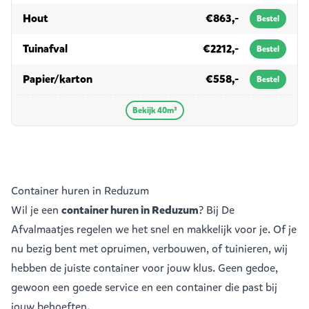
in 40m³
Hout
€863,-
Bestel
in 40m³
Tuinafval
€2212,-
Bestel
in 40m³
Papier/karton
€558,-
Bestel
Bekijk 40m³
Container huren in Reduzum
Wil je een
container huren in Reduzum
? Bij De
Afvalmaatjes regelen we het snel en makkelijk voor je. Of je
nu bezig bent met opruimen, verbouwen, of tuinieren, wij
hebben de juiste container voor jouw klus. Geen gedoe,
gewoon een goede service en een container die past bij
jouw behoeften.