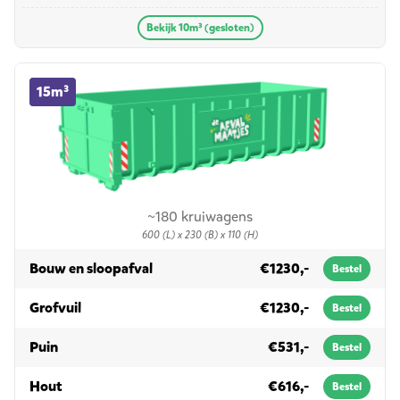
Bekijk 10m³ (gesloten)
15m³ container huren
15m³
~180 kruiwagens
600 (L) x 230 (B) x 110 (H)
in 15m³
Bouw en sloopafval
€1230,-
Bestel
in 15m³
Grofvuil
€1230,-
Bestel
in 15m³
Puin
€531,-
Bestel
in 15m³
Hout
€616,-
Bestel