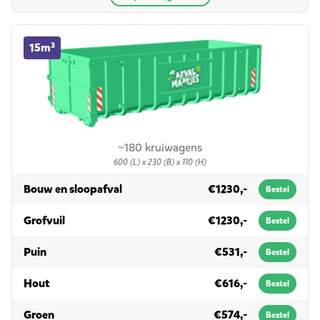
15m³ container huren
15m³
~180 kruiwagens
600 (L) x 230 (B) x 110 (H)
in 15m³
Bouw en sloopafval
€1230,-
Bestel
in 15m³
Grofvuil
€1230,-
Bestel
in 15m³
Puin
€531,-
Bestel
in 15m³
Hout
€616,-
Bestel
in 15m³
Groen
€574,-
Bestel