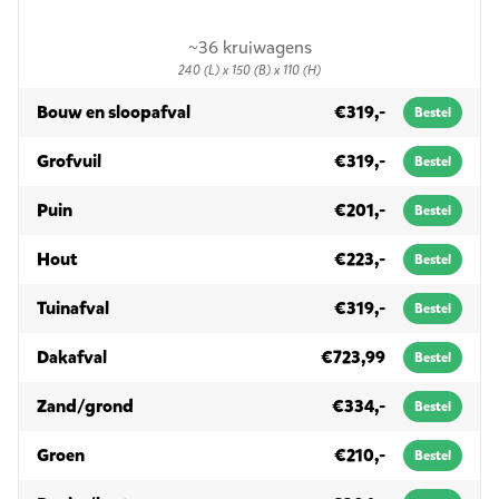
~36 kruiwagens
240 (L) x 150 (B) x 110 (H)
in 3m³
Bouw en sloopafval
€319,-
Bestel
in 3m³
Grofvuil
€319,-
Bestel
in 3m³
Puin
€201,-
Bestel
in 3m³
Hout
€223,-
Bestel
in 3m³
Tuinafval
€319,-
Bestel
in 3m³
Dakafval
€723,99
Bestel
in 3m³
Zand/grond
€334,-
Bestel
in 3m³
Groen
€210,-
Bestel