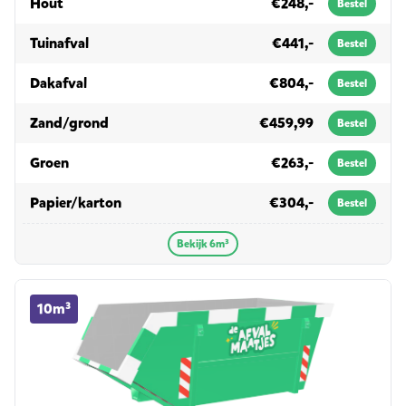
in 6m³
Hout
€248,-
Bestel
in 6m³
Tuinafval
€441,-
Bestel
in 6m³
Dakafval
€804,-
Bestel
in 6m³
Zand/grond
€459,99
Bestel
in 6m³
Groen
€263,-
Bestel
in 6m³
Papier/karton
€304,-
Bestel
Bekijk 6m³
10m³ container huren
10m³