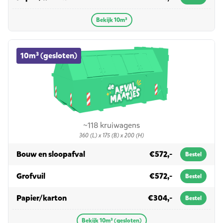
Bekijk 10m³
10m³ (gesloten) container huren
10m³ (gesloten)
~118 kruiwagens
360 (L) x 175 (B) x 200 (H)
in 10m³ (gesloten)
Bouw en sloopafval
€572,-
Bestel
in 10m³ (gesloten)
Grofvuil
€572,-
Bestel
in 10m³ (gesloten)
Papier/karton
€304,-
Bestel
Bekijk 10m³ (gesloten)