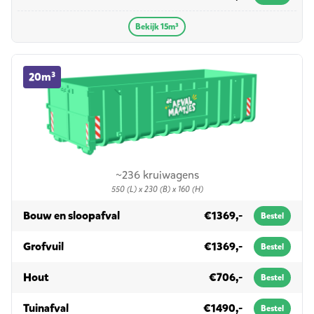
Bekijk 15m³
20m³ container huren
20m³
~236 kruiwagens
550 (L) x 230 (B) x 160 (H)
in 20m³
Bouw en sloopafval
€1369,-
Bestel
in 20m³
Grofvuil
€1369,-
Bestel
in 20m³
Hout
€706,-
Bestel
in 20m³
Tuinafval
€1490,-
Bestel