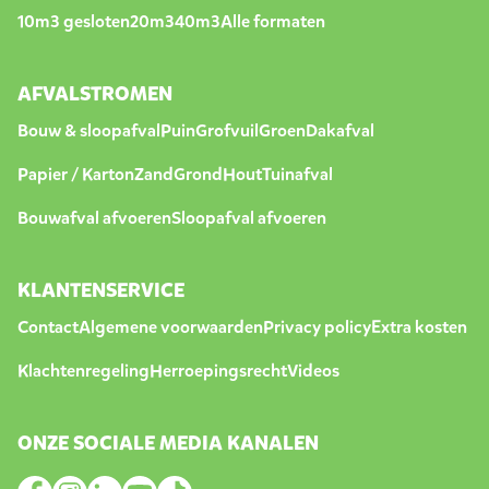
10m3 gesloten
20m3
40m3
Alle formaten
AFVALSTROMEN
Bouw & sloopafval
Puin
Grofvuil
Groen
Dakafval
Papier / Karton
Zand
Grond
Hout
Tuinafval
Bouwafval afvoeren
Sloopafval afvoeren
KLANTENSERVICE
Contact
Algemene voorwaarden
Privacy policy
Extra kosten
Klachtenregeling
Herroepingsrecht
Videos
ONZE SOCIALE MEDIA KANALEN