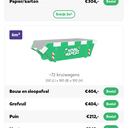
in 3m³
Papier/karton
€304,-
Bestel
Bekijk 3m³
6m³ container huren
6m³
~72 kruiwagens
350 (L) x 180 (B) x 100 (H)
in 6m³
Bouw en sloopafval
€404,-
Bestel
in 6m³
Grofvuil
€404,-
Bestel
in 6m³
Puin
€212,-
Bestel