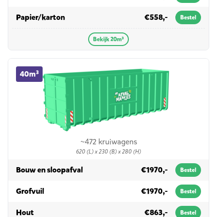
in 20m³
Papier/karton
€558,-
Bestel
Bekijk 20m³
40m³ container huren
40m³
~472 kruiwagens
620 (L) x 230 (B) x 280 (H)
in 40m³
Bouw en sloopafval
€1970,-
Bestel
in 40m³
Grofvuil
€1970,-
Bestel
in 40m³
Hout
€863,-
Bestel