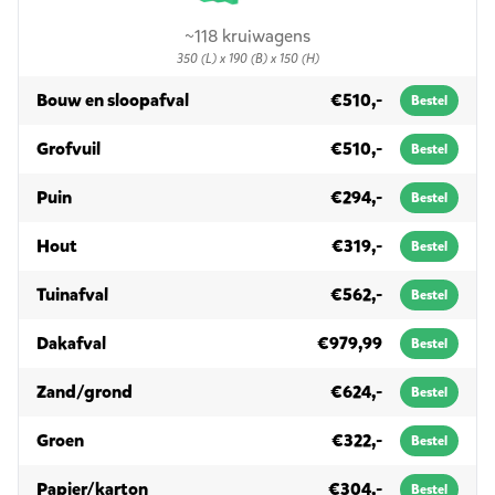
~118 kruiwagens
350 (L) x 190 (B) x 150 (H)
in 10m³
Bouw en sloopafval
€510,-
Bestel
in 10m³
Grofvuil
€510,-
Bestel
in 10m³
Puin
€294,-
Bestel
in 10m³
Hout
€319,-
Bestel
in 10m³
Tuinafval
€562,-
Bestel
in 10m³
Dakafval
€979,99
Bestel
in 10m³
Zand/grond
€624,-
Bestel
in 10m³
Groen
€322,-
Bestel
in 10m³
Papier/karton
€304,-
Bestel