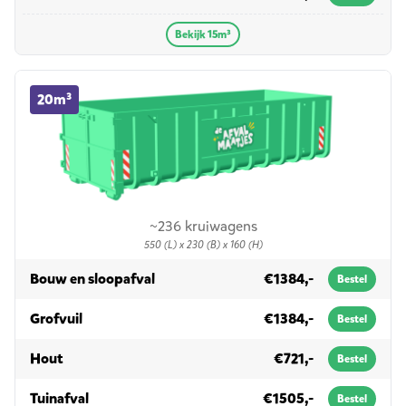
Bekijk 15m³
20m³ container huren
20m³
~236 kruiwagens
550 (L) x 230 (B) x 160 (H)
in 20m³
Bouw en sloopafval
€1384,-
Bestel
in 20m³
Grofvuil
€1384,-
Bestel
in 20m³
Hout
€721,-
Bestel
in 20m³
Tuinafval
€1505,-
Bestel