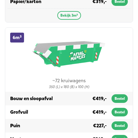
in 3m³
Papier/karton
€319,-
Bestel
Bekijk 3m³
6m³ container huren
6m³
~72 kruiwagens
350 (L) x 180 (B) x 100 (H)
in 6m³
Bouw en sloopafval
€419,-
Bestel
in 6m³
Grofvuil
€419,-
Bestel
in 6m³
Puin
€227,-
Bestel