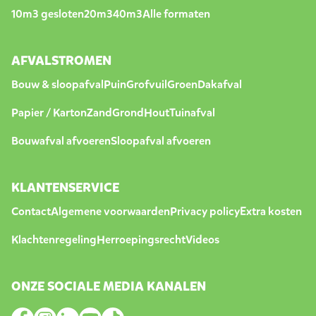
10m3 gesloten
20m3
40m3
Alle formaten
AFVALSTROMEN
Bouw & sloopafval
Puin
Grofvuil
Groen
Dakafval
Papier / Karton
Zand
Grond
Hout
Tuinafval
Bouwafval afvoeren
Sloopafval afvoeren
KLANTENSERVICE
Contact
Algemene voorwaarden
Privacy policy
Extra kosten
Klachtenregeling
Herroepingsrecht
Videos
ONZE SOCIALE MEDIA KANALEN