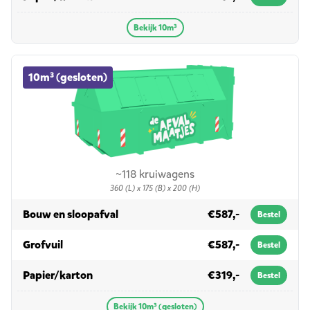
Bekijk 10m³
10m³ (gesloten) container huren
10m³ (gesloten)
~118 kruiwagens
360 (L) x 175 (B) x 200 (H)
in 10m³ (gesloten)
Bouw en sloopafval
€587,-
Bestel
in 10m³ (gesloten)
Grofvuil
€587,-
Bestel
in 10m³ (gesloten)
Papier/karton
€319,-
Bestel
Bekijk 10m³ (gesloten)