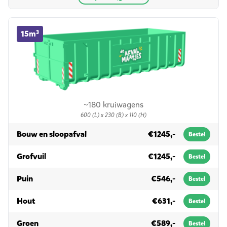
15m³ container huren
15m³
~180 kruiwagens
600 (L) x 230 (B) x 110 (H)
in 15m³
Bouw en sloopafval
€1245,-
Bestel
in 15m³
Grofvuil
€1245,-
Bestel
in 15m³
Puin
€546,-
Bestel
in 15m³
Hout
€631,-
Bestel
in 15m³
Groen
€589,-
Bestel