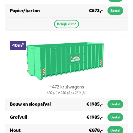
in 20m³
Papier/karton
€573,-
Bestel
Bekijk 20m³
40m³ container huren
40m³
~472 kruiwagens
620 (L) x 230 (B) x 280 (H)
in 40m³
Bouw en sloopafval
€1985,-
Bestel
in 40m³
Grofvuil
€1985,-
Bestel
in 40m³
Hout
€878,-
Bestel