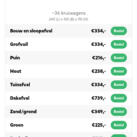
~36 kruiwagens
240 (L) x 150 (B) x 110 (H)
in 3m³
Bouw en sloopafval
€334,-
Bestel
in 3m³
Grofvuil
€334,-
Bestel
in 3m³
Puin
€216,-
Bestel
in 3m³
Hout
€238,-
Bestel
in 3m³
Tuinafval
€334,-
Bestel
in 3m³
Dakafval
€739,-
Bestel
in 3m³
Zand/grond
€349,-
Bestel
in 3m³
Groen
€225,-
Bestel