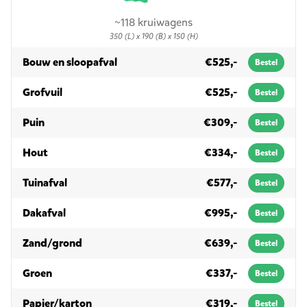
~118 kruiwagens
350 (L) x 190 (B) x 150 (H)
in 10m³
Bouw en sloopafval
€525,-
Bestel
in 10m³
Grofvuil
€525,-
Bestel
in 10m³
Puin
€309,-
Bestel
in 10m³
Hout
€334,-
Bestel
in 10m³
Tuinafval
€577,-
Bestel
in 10m³
Dakafval
€995,-
Bestel
in 10m³
Zand/grond
€639,-
Bestel
in 10m³
Groen
€337,-
Bestel
in 10m³
Papier/karton
€319,-
Bestel