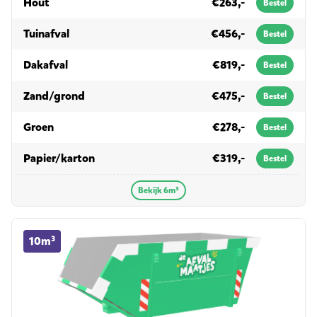
in 6m³
Hout
€263,-
Bestel
in 6m³
Tuinafval
€456,-
Bestel
in 6m³
Dakafval
€819,-
Bestel
in 6m³
Zand/grond
€475,-
Bestel
in 6m³
Groen
€278,-
Bestel
in 6m³
Papier/karton
€319,-
Bestel
Bekijk 6m³
10m³ container huren
10m³