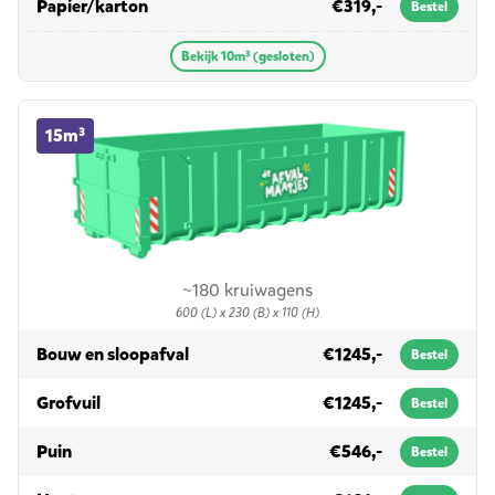
in 10m³ (gesloten)
Papier/karton
€319,-
Bestel
Bekijk 10m³ (gesloten)
15m³ container huren
15m³
~180 kruiwagens
600 (L) x 230 (B) x 110 (H)
in 15m³
Bouw en sloopafval
€1245,-
Bestel
in 15m³
Grofvuil
€1245,-
Bestel
in 15m³
Puin
€546,-
Bestel