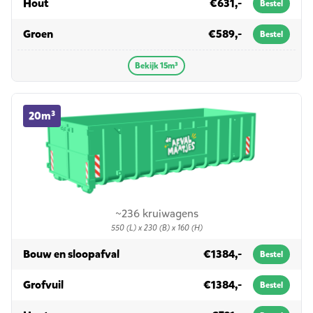
in 15m³
Hout
€631,-
Bestel
in 15m³
Groen
€589,-
Bestel
Bekijk 15m³
20m³ container huren
20m³
~236 kruiwagens
550 (L) x 230 (B) x 160 (H)
in 20m³
Bouw en sloopafval
€1384,-
Bestel
in 20m³
Grofvuil
€1384,-
Bestel