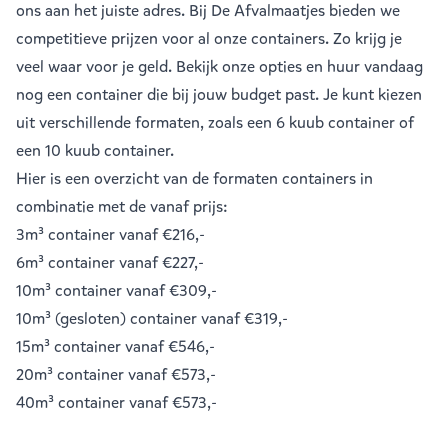
ons aan het juiste adres. Bij De Afvalmaatjes bieden we
competitieve prijzen voor al onze containers. Zo krijg je
veel waar voor je geld. Bekijk onze opties en huur vandaag
nog een container die bij jouw budget past. Je kunt kiezen
uit verschillende formaten, zoals een
6 kuub container
of
een
10 kuub container
.
Hier is een overzicht van de formaten containers in
combinatie met de vanaf prijs:
3m³ container
vanaf €216,-
6m³ container
vanaf €227,-
10m³ container
vanaf €309,-
10m³ (gesloten) container
vanaf €319,-
15m³ container
vanaf €546,-
20m³ container
vanaf €573,-
40m³ container
vanaf €573,-