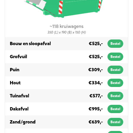
~118 kruiwagens
350 (L) x 190 (B) x 150 (H)
in 10m³
Bouw en sloopafval
€525,-
Bestel
in 10m³
Grofvuil
€525,-
Bestel
in 10m³
Puin
€309,-
Bestel
in 10m³
Hout
€334,-
Bestel
in 10m³
Tuinafval
€577,-
Bestel
in 10m³
Dakafval
€995,-
Bestel
in 10m³
Zand/grond
€639,-
Bestel