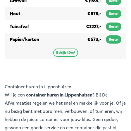
in 40m³
Grofvuil
€1985,-
Bestel
in 40m³
Hout
€878,-
Bestel
in 40m³
Tuinafval
€2227,-
Bestel
in 40m³
Papier/karton
€573,-
Bestel
Bekijk 40m³
Container huren in Lippenhuizen
Wil je een
container huren in Lippenhuizen
? Bij De
Afvalmaatjes regelen we het snel en makkelijk voor je. Of je
nu bezig bent met opruimen, verbouwen, of tuinieren, wij
hebben de juiste container voor jouw klus. Geen gedoe,
gewoon een goede service en een container die past bij