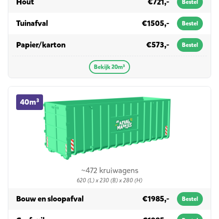
in 20m³
Hout
€721,-
Bestel
in 20m³
Tuinafval
€1505,-
Bestel
in 20m³
Papier/karton
€573,-
Bestel
Bekijk 20m³
40m³ container huren
40m³
~472 kruiwagens
620 (L) x 230 (B) x 280 (H)
in 40m³
Bouw en sloopafval
€1985,-
Bestel