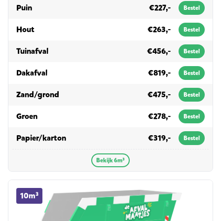
in 6m³
Puin
€227,-
Bestel
in 6m³
Hout
€263,-
Bestel
in 6m³
Tuinafval
€456,-
Bestel
in 6m³
Dakafval
€819,-
Bestel
in 6m³
Zand/grond
€475,-
Bestel
in 6m³
Groen
€278,-
Bestel
in 6m³
Papier/karton
€319,-
Bestel
Bekijk 6m³
10m³ container huren
10m³