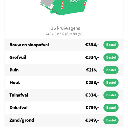
~36 kruiwagens
240 (L) x 150 (B) x 110 (H)
in 3m³
Bouw en sloopafval
€334,-
Bestel
in 3m³
Grofvuil
€334,-
Bestel
in 3m³
Puin
€216,-
Bestel
in 3m³
Hout
€238,-
Bestel
in 3m³
Tuinafval
€334,-
Bestel
in 3m³
Dakafval
€739,-
Bestel
in 3m³
Zand/grond
€349,-
Bestel