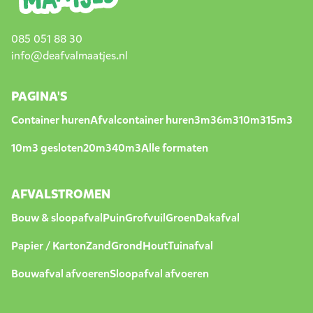
085 051 88 30
info@deafvalmaatjes.nl
PAGINA'S
Container huren
Afvalcontainer huren
3m3
6m3
10m3
15m3
10m3 gesloten
20m3
40m3
Alle formaten
AFVALSTROMEN
Bouw & sloopafval
Puin
Grofvuil
Groen
Dakafval
Papier / Karton
Zand
Grond
Hout
Tuinafval
Bouwafval afvoeren
Sloopafval afvoeren