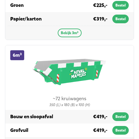
in 3m³
Groen
€225,-
Bestel
in 3m³
Papier/karton
€319,-
Bestel
Bekijk 3m³
6m³ container huren
6m³
~72 kruiwagens
350 (L) x 180 (B) x 100 (H)
in 6m³
Bouw en sloopafval
€419,-
Bestel
in 6m³
Grofvuil
€419,-
Bestel