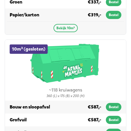
in 10m³
Groen
€337,-
Bestel
in 10m³
Papier/karton
€319,-
Bestel
Bekijk 10m³
10m³ (gesloten) container huren
10m³ (gesloten)
~118 kruiwagens
360 (L) x 175 (B) x 200 (H)
in 10m³ (gesloten)
Bouw en sloopafval
€587,-
Bestel
in 10m³ (gesloten)
Grofvuil
€587,-
Bestel