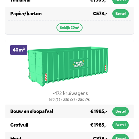
Bestel
in 20m³
Papier/karton
€573,-
Bestel
Bekijk 20m³
40m³ container huren
40m³
~472 kruiwagens
620 (L) x 230 (B) x 280 (H)
in 40m³
Bouw en sloopafval
€1985,-
Bestel
in 40m³
Grofvuil
€1985,-
Bestel
in 40m³
Hout
€878,-
Bestel