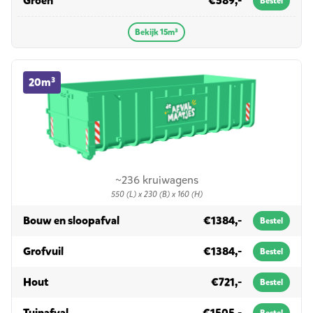
Groen
€589,-
Bestel
Bekijk 15m³
20m³ container huren
20m³
~236 kruiwagens
550 (L) x 230 (B) x 160 (H)
in 20m³
Bouw en sloopafval
€1384,-
Bestel
in 20m³
Grofvuil
€1384,-
Bestel
in 20m³
Hout
€721,-
Bestel
in 20m³
Tuinafval
€1505,-