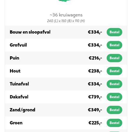
~36 kruiwagens
240 (L) x 150 (B) x 110 (H)
in 3m³
Bouw en sloopafval
€334,-
Bestel
in 3m³
Grofvuil
€334,-
Bestel
in 3m³
Puin
€216,-
Bestel
in 3m³
Hout
€238,-
Bestel
in 3m³
Tuinafval
€334,-
Bestel
in 3m³
Dakafval
€739,-
Bestel
in 3m³
Zand/grond
€349,-
Bestel
in 3m³
Groen
€225,-
Bestel