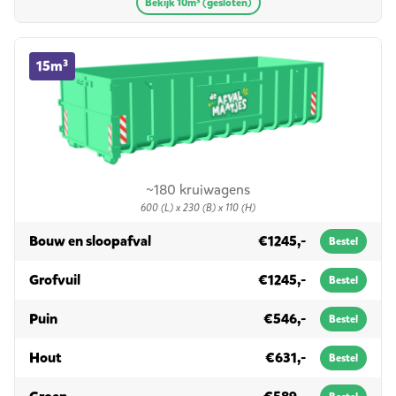
Bekijk 10m³ (gesloten)
15m³ container huren
15m³
~180 kruiwagens
600 (L) x 230 (B) x 110 (H)
in 15m³
Bouw en sloopafval
€1245,-
Bestel
in 15m³
Grofvuil
€1245,-
Bestel
in 15m³
Puin
€546,-
Bestel
in 15m³
Hout
€631,-
Bestel
in 15m³