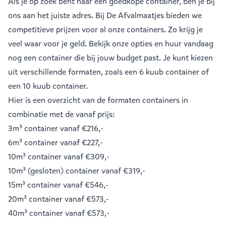
Als je op zoek bent naar een goedkope container, ben je bij
ons aan het juiste adres. Bij De Afvalmaatjes bieden we
competitieve prijzen voor al onze containers. Zo krijg je
veel waar voor je geld. Bekijk onze opties en huur vandaag
nog een container die bij jouw budget past. Je kunt kiezen
uit verschillende formaten, zoals een
6 kuub container
of
een
10 kuub container
.
Hier is een overzicht van de formaten containers in
combinatie met de vanaf prijs:
3m³ container
vanaf €216,-
6m³ container
vanaf €227,-
10m³ container
vanaf €309,-
10m³ (gesloten) container
vanaf €319,-
15m³ container
vanaf €546,-
20m³ container
vanaf €573,-
40m³ container
vanaf €573,-