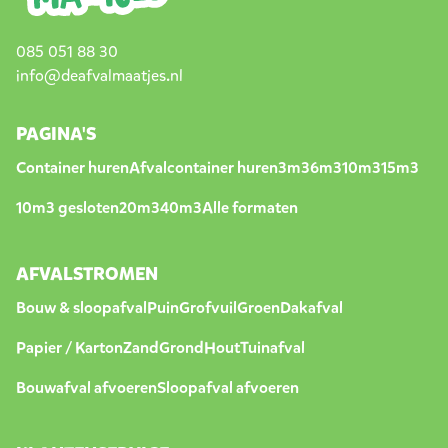
085 051 88 30
info@deafvalmaatjes.nl
PAGINA'S
Container huren
Afvalcontainer huren
3m3
6m3
10m3
15m3
10m3 gesloten
20m3
40m3
Alle formaten
AFVALSTROMEN
Bouw & sloopafval
Puin
Grofvuil
Groen
Dakafval
Papier / Karton
Zand
Grond
Hout
Tuinafval
Bouwafval afvoeren
Sloopafval afvoeren