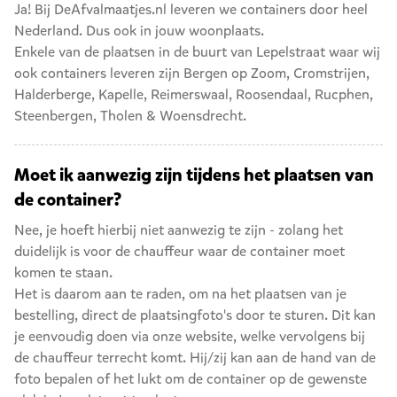
Ja! Bij DeAfvalmaatjes.nl leveren we containers door heel
Nederland. Dus ook in jouw woonplaats.
Enkele van de plaatsen in de buurt van Lepelstraat waar wij
ook containers leveren zijn
Bergen op Zoom
,
Cromstrijen
,
Halderberge
,
Kapelle
,
Reimerswaal
,
Roosendaal
,
Rucphen
,
Steenbergen
,
Tholen
&
Woensdrecht
.
Moet ik aanwezig zijn tijdens het plaatsen van
de container?
Nee, je hoeft hierbij niet aanwezig te zijn - zolang het
duidelijk is voor de chauffeur waar de container moet
komen te staan.
Het is daarom aan te raden, om na het plaatsen van je
bestelling, direct de plaatsingfoto's door te sturen. Dit kan
je eenvoudig doen via onze website, welke vervolgens bij
de chauffeur terrecht komt. Hij/zij kan aan de hand van de
foto bepalen of het lukt om de container op de gewenste