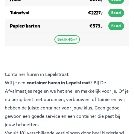
in 40m³
Tuinafval
€2227,-
Bestel
in 40m³
Papier/karton
€573,-
Bestel
Bekijk 40m³
Container huren in Lepelstraat
Wil je een
container huren in Lepelstraat
? Bij De
Afvalmaatjes regelen we het snel en makkelijk voor je. Of je
nu bezig bent met opruimen, verbouwen, of tuinieren, wij
hebben de juiste container voor jouw klus. Geen gedoe,
gewoon een goede service en een container die past bij
jouw behoeften.
Vanuit
181 verschillende vestigingen
door heel Nederland