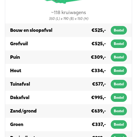
~118 kruiwagens
350 (L) x 190 (B) x 150 (H)
in 10m³
Bouw en sloopafval
€525,-
Bestel
in 10m³
Grofvuil
€525,-
Bestel
in 10m³
Puin
€309,-
Bestel
in 10m³
Hout
€334,-
Bestel
in 10m³
Tuinafval
€577,-
Bestel
in 10m³
Dakafval
€995,-
Bestel
in 10m³
Zand/grond
€639,-
Bestel
in 10m³
Groen
€337,-
Bestel