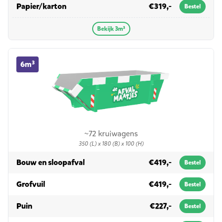
in 3m³
Papier/karton
€319,-
Bestel
Bekijk 3m³
6m³ container huren
6m³
~72 kruiwagens
350 (L) x 180 (B) x 100 (H)
in 6m³
Bouw en sloopafval
€419,-
Bestel
in 6m³
Grofvuil
€419,-
Bestel
in 6m³
Puin
€227,-
Bestel