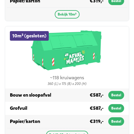
in 10m³
Papier/karton
€319,-
Bestel
Bekijk 10m³
10m³ (gesloten) container huren
10m³ (gesloten)
~118 kruiwagens
360 (L) x 175 (B) x 200 (H)
in 10m³ (gesloten)
Bouw en sloopafval
€587,-
Bestel
in 10m³ (gesloten)
Grofvuil
€587,-
Bestel
in 10m³ (gesloten)
Papier/karton
€319,-
Bestel