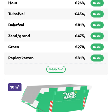
in 6m³
Hout
€263,-
Bestel
in 6m³
Tuinafval
€456,-
Bestel
in 6m³
Dakafval
€819,-
Bestel
in 6m³
Zand/grond
€475,-
Bestel
in 6m³
Groen
€278,-
Bestel
in 6m³
Papier/karton
€319,-
Bestel
Bekijk 6m³
10m³ container huren
10m³