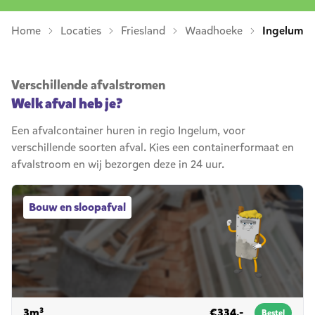
Home
Locaties
Friesland
Waadhoeke
Ingelum
Verschillende afvalstromen
Welk afval heb je?
Een afvalcontainer huren in regio Ingelum, voor
verschillende soorten afval. Kies een containerformaat en
afvalstroom en wij bezorgen deze in 24 uur.
Bouw en sloopafval afvalcontainers
Bouw en sloopafval
voor bouw en sloopafval
3m³
€334,-
Bestel