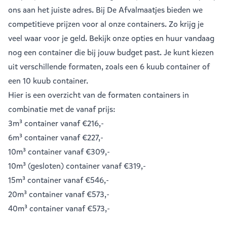
ons aan het juiste adres. Bij De Afvalmaatjes bieden we
competitieve prijzen voor al onze containers. Zo krijg je
veel waar voor je geld. Bekijk onze opties en huur vandaag
nog een container die bij jouw budget past. Je kunt kiezen
uit verschillende formaten, zoals een
6 kuub container
of
een
10 kuub container
.
Hier is een overzicht van de formaten containers in
combinatie met de vanaf prijs:
3m³ container
vanaf €216,-
6m³ container
vanaf €227,-
10m³ container
vanaf €309,-
10m³ (gesloten) container
vanaf €319,-
15m³ container
vanaf €546,-
20m³ container
vanaf €573,-
40m³ container
vanaf €573,-