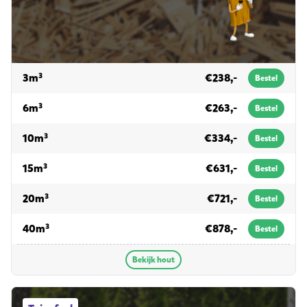
voor hout
3m³
€238,-
Bestel
voor hout
6m³
€263,-
Bestel
voor hout
10m³
€334,-
Bestel
voor hout
15m³
€631,-
Bestel
voor hout
20m³
€721,-
Bestel
voor hout
40m³
€878,-
Bestel
Bekijk hout
Tuinafval afvalcontainers