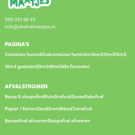
085 051 88 30
info@deafvalmaatjes.nl
PAGINA'S
Container huren
Afvalcontainer huren
3m3
6m3
10m3
15m3
10m3 gesloten
20m3
40m3
Alle formaten
AFVALSTROMEN
Bouw & sloopafval
Puin
Grofvuil
Groen
Dakafval
Papier / Karton
Zand
Grond
Hout
Tuinafval
Bouwafval afvoeren
Sloopafval afvoeren