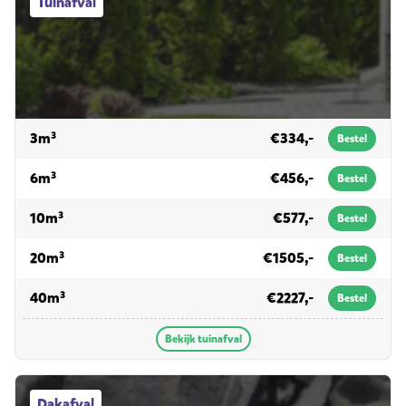
Tuinafval
voor tuinafval
3m³
€334,-
Bestel
voor tuinafval
6m³
€456,-
Bestel
voor tuinafval
10m³
€577,-
Bestel
voor tuinafval
20m³
€1505,-
Bestel
voor tuinafval
40m³
€2227,-
Bestel
Bekijk tuinafval
Dakafval afvalcontainers
Dakafval