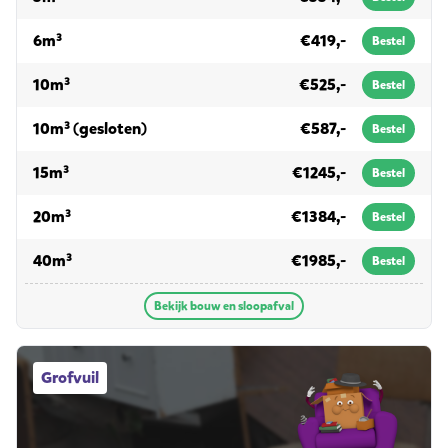
voor bouw en sloopafval
6m³
€419,-
Bestel
voor bouw en sloopafval
10m³
€525,-
Bestel
voor bouw en sloopafval
10m³ (gesloten)
€587,-
Bestel
voor bouw en sloopafval
15m³
€1245,-
Bestel
voor bouw en sloopafval
20m³
€1384,-
Bestel
voor bouw en sloopafval
40m³
€1985,-
Bestel
Bekijk bouw en sloopafval
Grofvuil afvalcontainers
Grofvuil