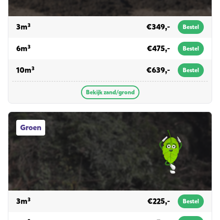
voor zand/grond
3m³
€349,-
Bestel
voor zand/grond
6m³
€475,-
Bestel
voor zand/grond
10m³
€639,-
Bestel
Bekijk zand/grond
Groen afvalcontainers
Groen
voor groen
3m³
€225,-
Bestel