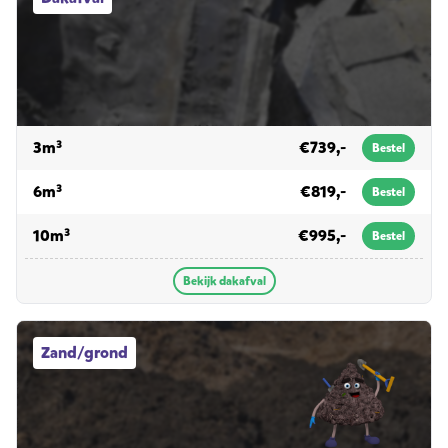
voor dakafval
3m³
€739,-
Bestel
voor dakafval
6m³
€819,-
Bestel
voor dakafval
10m³
€995,-
Bestel
Bekijk dakafval
Zand/grond afvalcontainers
Zand/grond