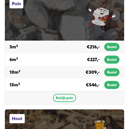
Puin
voor puin
3m³
€216,-
Bestel
voor puin
6m³
€227,-
Bestel
voor puin
10m³
€309,-
Bestel
voor puin
15m³
€546,-
Bestel
Bekijk puin
Hout afvalcontainers
Hout