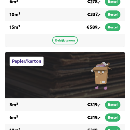
voor groen
6m³
€278,-
Bestel
voor groen
10m³
€337,-
Bestel
voor groen
15m³
€589,-
Bestel
Bekijk groen
Papier/karton afvalcontainers
Papier/karton
voor papier/karton
3m³
€319,-
Bestel
voor papier/karton
6m³
€319,-
Bestel
voor papier/karton