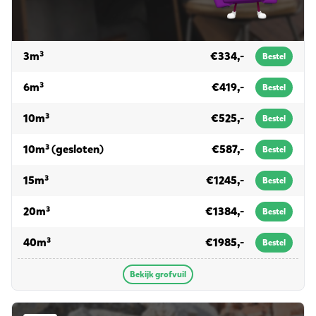
voor grofvuil
3m³
€334,-
Bestel
voor grofvuil
6m³
€419,-
Bestel
voor grofvuil
10m³
€525,-
Bestel
voor grofvuil
10m³ (gesloten)
€587,-
Bestel
voor grofvuil
15m³
€1245,-
Bestel
voor grofvuil
20m³
€1384,-
Bestel
voor grofvuil
40m³
€1985,-
Bestel
Bekijk grofvuil
Puin afvalcontainers