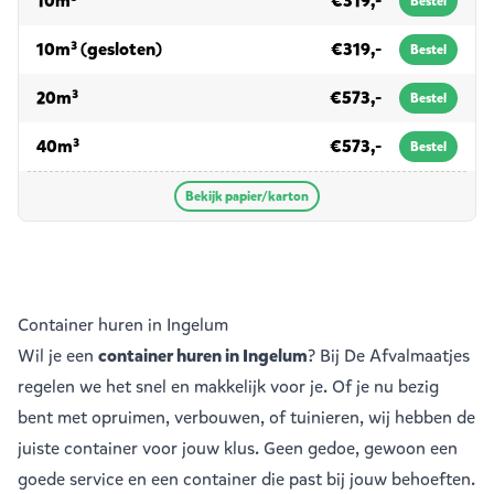
10m³
€319,-
Bestel
voor papier/karton
10m³ (gesloten)
€319,-
Bestel
voor papier/karton
20m³
€573,-
Bestel
voor papier/karton
40m³
€573,-
Bestel
Bekijk papier/karton
Container huren in Ingelum
Wil je een
container huren in Ingelum
? Bij De Afvalmaatjes
regelen we het snel en makkelijk voor je. Of je nu bezig
bent met opruimen, verbouwen, of tuinieren, wij hebben de
juiste container voor jouw klus. Geen gedoe, gewoon een
goede service en een container die past bij jouw behoeften.