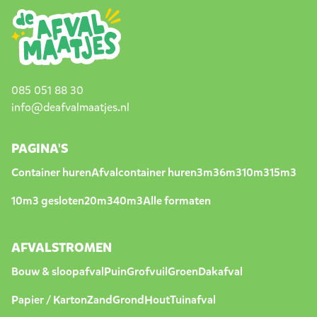
085 051 88 30
info@deafvalmaatjes.nl
PAGINA'S
Container huren
Afvalcontainer huren
3m3
6m3
10m3
15m3
10m3 gesloten
20m3
40m3
Alle formaten
AFVALSTROMEN
Bouw & sloopafval
Puin
Grofvuil
Groen
Dakafval
Papier / Karton
Zand
Grond
Hout
Tuinafval