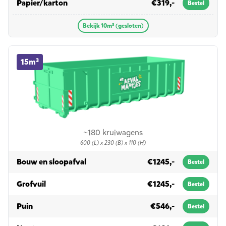
in 10m³ (gesloten)
Papier/karton
€319,-
Bestel
Bekijk 10m³ (gesloten)
15m³ container huren
15m³
~180 kruiwagens
600 (L) x 230 (B) x 110 (H)
in 15m³
Bouw en sloopafval
€1245,-
Bestel
in 15m³
Grofvuil
€1245,-
Bestel
in 15m³
Puin
€546,-
Bestel