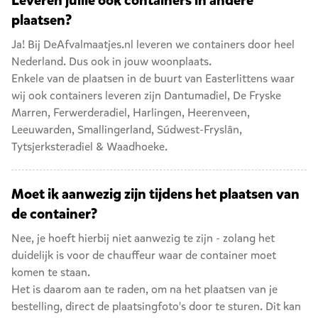
Leveren jullie ook containers in andere
plaatsen?
Ja! Bij DeAfvalmaatjes.nl leveren we containers door heel
Nederland. Dus ook in jouw woonplaats.
Enkele van de plaatsen in de buurt van Easterlittens waar
wij ook containers leveren zijn
Dantumadiel
,
De Fryske
Marren
,
Ferwerderadiel
,
Harlingen
,
Heerenveen
,
Leeuwarden
,
Smallingerland
,
Súdwest-Fryslân
,
Tytsjerksteradiel
&
Waadhoeke
.
Moet ik aanwezig zijn tijdens het plaatsen van
de container?
Nee, je hoeft hierbij niet aanwezig te zijn - zolang het
duidelijk is voor de chauffeur waar de container moet
komen te staan.
Het is daarom aan te raden, om na het plaatsen van je
bestelling, direct de plaatsingfoto's door te sturen. Dit kan