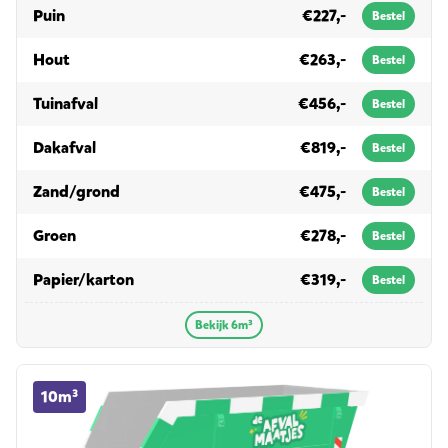
in 6m³
Puin
€227,-
Bestel
in 6m³
Hout
€263,-
Bestel
in 6m³
Tuinafval
€456,-
Bestel
in 6m³
Dakafval
€819,-
Bestel
in 6m³
Zand/grond
€475,-
Bestel
in 6m³
Groen
€278,-
Bestel
in 6m³
Papier/karton
€319,-
Bestel
Bekijk 6m³
10m³ container huren
10m³