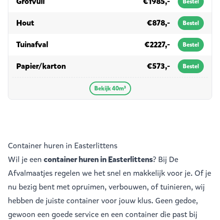
in 40m³
Grofvuil
€1985,-
Bestel
in 40m³
Hout
€878,-
Bestel
in 40m³
Tuinafval
€2227,-
Bestel
in 40m³
Papier/karton
€573,-
Bestel
Bekijk 40m³
Container huren in Easterlittens
Wil je een
container huren in Easterlittens
? Bij De
Afvalmaatjes regelen we het snel en makkelijk voor je. Of je
nu bezig bent met opruimen, verbouwen, of tuinieren, wij
hebben de juiste container voor jouw klus. Geen gedoe,
gewoon een goede service en een container die past bij