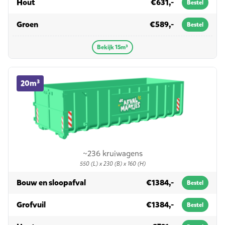
in 15m³
Hout
€631,-
Bestel
in 15m³
Groen
€589,-
Bestel
Bekijk 15m³
20m³ container huren
20m³
~236 kruiwagens
550 (L) x 230 (B) x 160 (H)
in 20m³
Bouw en sloopafval
€1384,-
Bestel
in 20m³
Grofvuil
€1384,-
Bestel