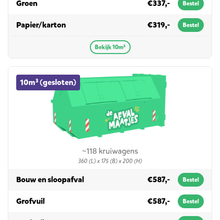
in 10m³
Groen
€337,-
Bestel
in 10m³
Papier/karton
€319,-
Bestel
Bekijk 10m³
10m³ (gesloten) container huren
10m³ (gesloten)
~118 kruiwagens
360 (L) x 175 (B) x 200 (H)
in 10m³ (gesloten)
Bouw en sloopafval
€587,-
Bestel
in 10m³ (gesloten)
Grofvuil
€587,-
Bestel