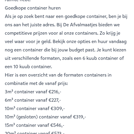
Goedkope container huren
Als je op zoek bent naar een goedkope container, ben je bij
ons aan het juiste adres. Bij De Afvalmaatjes bieden we
competitieve prijzen voor al onze containers. Zo krijg je
veel waar voor je geld. Bekijk onze opties en huur vandaag
nog een container die bij jouw budget past. Je kunt kiezen
uit verschillende formaten, zoals een
6 kuub container
of
een
10 kuub container
.
Hier is een overzicht van de formaten containers in
combinatie met de vanaf prijs:
3m³ container
vanaf €216,-
6m³ container
vanaf €227,-
10m³ container
vanaf €309,-
10m³ (gesloten) container
vanaf €319,-
15m³ container
vanaf €546,-
20m³ container
vanaf €573,-