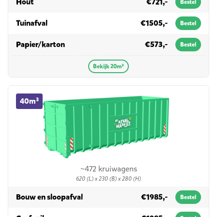
in 20m³
Hout
€721,-
Bestel
in 20m³
Tuinafval
€1505,-
Bestel
in 20m³
Papier/karton
€573,-
Bestel
Bekijk 20m³
40m³ container huren
40m³
~472 kruiwagens
620 (L) x 230 (B) x 280 (H)
in 40m³
Bouw en sloopafval
€1985,-
Bestel