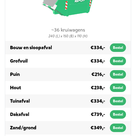
~36 kruiwagens
240 (L) x 150 (B) x 110 (H)
in 3m³
Bouw en sloopafval
€334,-
Bestel
in 3m³
Grofvuil
€334,-
Bestel
in 3m³
Puin
€216,-
Bestel
in 3m³
Hout
€238,-
Bestel
in 3m³
Tuinafval
€334,-
Bestel
in 3m³
Dakafval
€739,-
Bestel
in 3m³
Zand/grond
€349,-
Bestel