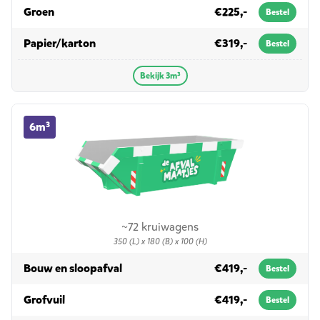
in 3m³
Groen
€225,-
Bestel
in 3m³
Papier/karton
€319,-
Bestel
Bekijk 3m³
6m³ container huren
6m³
~72 kruiwagens
350 (L) x 180 (B) x 100 (H)
in 6m³
Bouw en sloopafval
€419,-
Bestel
in 6m³
Grofvuil
€419,-
Bestel