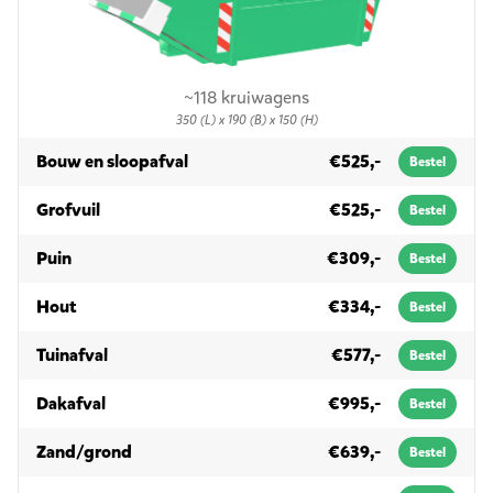
~118 kruiwagens
350 (L) x 190 (B) x 150 (H)
in 10m³
Bouw en sloopafval
€525,-
Bestel
in 10m³
Grofvuil
€525,-
Bestel
in 10m³
Puin
€309,-
Bestel
in 10m³
Hout
€334,-
Bestel
in 10m³
Tuinafval
€577,-
Bestel
in 10m³
Dakafval
€995,-
Bestel
in 10m³
Zand/grond
€639,-
Bestel