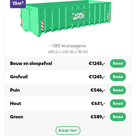
15m³
~180 kruiwagens
600 (L) x 230 (B) x 110 (H)
in 15m³
Bouw en sloopafval
€1245,-
Bestel
in 15m³
Grofvuil
€1245,-
Bestel
in 15m³
Puin
€546,-
Bestel
in 15m³
Hout
€631,-
Bestel
in 15m³
Groen
€589,-
Bestel
Bekijk 15m³