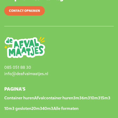
CONTACT OPNEMEN
085 051 88 30
info@deafvalmaatjes.nl
PAGINA'S
Container huren
Afvalcontainer huren
3m3
6m3
10m3
15m3
10m3 gesloten
20m3
40m3
Alle formaten