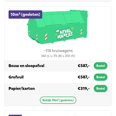
10m³ (gesloten) container huren
10m³ (gesloten)
~118 kruiwagens
360 (L) x 175 (B) x 200 (H)
in 10m³ (gesloten)
Bouw en sloopafval
€587,-
Bestel
in 10m³ (gesloten)
Grofvuil
€587,-
Bestel
in 10m³ (gesloten)
Papier/karton
€319,-
Bestel
Bekijk 10m³ (gesloten)
15m³ container huren