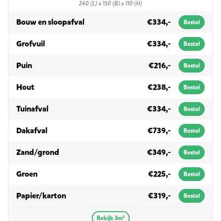
240 (L) x 150 (B) x 110 (H)
in 3m³
Bouw en sloopafval
€334,-
Bestel
in 3m³
Grofvuil
€334,-
Bestel
in 3m³
Puin
€216,-
Bestel
in 3m³
Hout
€238,-
Bestel
in 3m³
Tuinafval
€334,-
Bestel
in 3m³
Dakafval
€739,-
Bestel
in 3m³
Zand/grond
€349,-
Bestel
in 3m³
Groen
€225,-
Bestel
in 3m³
Papier/karton
€319,-
Bestel
Bekijk 3m³