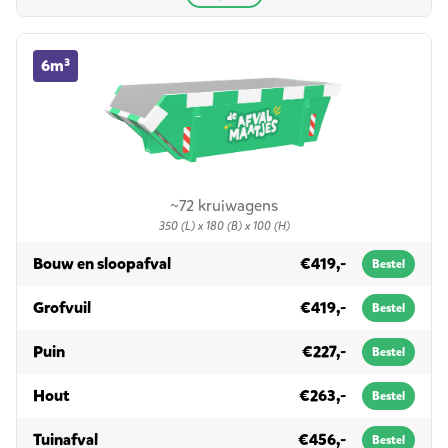
6m³ container huren
6m³
~72 kruiwagens
350 (L) x 180 (B) x 100 (H)
in 6m³
Bouw en sloopafval
€419,-
Bestel
in 6m³
Grofvuil
€419,-
Bestel
in 6m³
Puin
€227,-
Bestel
in 6m³
Hout
€263,-
Bestel
in 6m³
Tuinafval
€456,-
Bestel