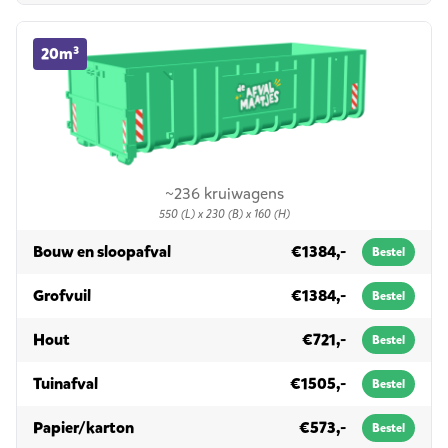
20m³ container huren
20m³
~236 kruiwagens
550 (L) x 230 (B) x 160 (H)
in 20m³
Bouw en sloopafval
€1384,-
Bestel
in 20m³
Grofvuil
€1384,-
Bestel
in 20m³
Hout
€721,-
Bestel
in 20m³
Tuinafval
€1505,-
Bestel
in 20m³
Papier/karton
€573,-
Bestel