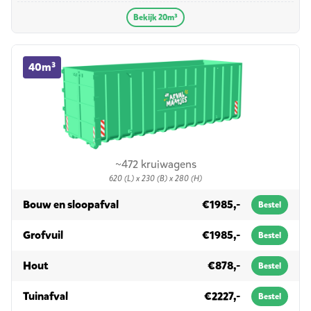
Bekijk 20m³
40m³ container huren
40m³
~472 kruiwagens
620 (L) x 230 (B) x 280 (H)
in 40m³
Bouw en sloopafval
€1985,-
Bestel
in 40m³
Grofvuil
€1985,-
Bestel
in 40m³
Hout
€878,-
Bestel
in 40m³
Tuinafval
€2227,-
Bestel