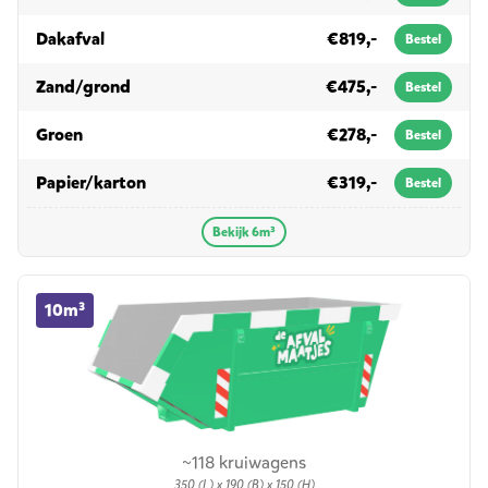
in 6m³
Dakafval
€819,-
Bestel
in 6m³
Zand/grond
€475,-
Bestel
in 6m³
Groen
€278,-
Bestel
in 6m³
Papier/karton
€319,-
Bestel
Bekijk 6m³
10m³ container huren
10m³
~118 kruiwagens
350 (L) x 190 (B) x 150 (H)