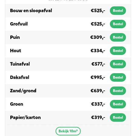
in 10m³
Bouw en sloopafval
€525,-
Bestel
in 10m³
Grofvuil
€525,-
Bestel
in 10m³
Puin
€309,-
Bestel
in 10m³
Hout
€334,-
Bestel
in 10m³
Tuinafval
€577,-
Bestel
in 10m³
Dakafval
€995,-
Bestel
in 10m³
Zand/grond
€639,-
Bestel
in 10m³
Groen
€337,-
Bestel
in 10m³
Papier/karton
€319,-
Bestel
Bekijk 10m³