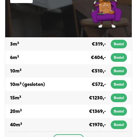
voor grofvuil
3m³
€319,-
Bestel
voor grofvuil
6m³
€404,-
Bestel
voor grofvuil
10m³
€510,-
Bestel
voor grofvuil
10m³ (gesloten)
€572,-
Bestel
voor grofvuil
15m³
€1230,-
Bestel
voor grofvuil
20m³
€1369,-
Bestel
voor grofvuil
40m³
€1970,-
Bestel