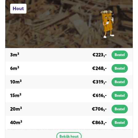
Hout afvalcontainers
Hout
voor hout
3m³
€223,-
Bestel
voor hout
6m³
€248,-
Bestel
voor hout
10m³
€319,-
Bestel
voor hout
15m³
€616,-
Bestel
voor hout
20m³
€706,-
Bestel
voor hout
40m³
€863,-
Bestel
Bekijk hout