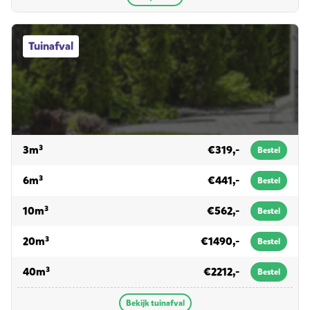
Tuinafval afvalcontainers
Tuinafval
voor tuinafval
3m³
€319,-
Bestel
voor tuinafval
6m³
€441,-
Bestel
voor tuinafval
10m³
€562,-
Bestel
voor tuinafval
20m³
€1490,-
Bestel
voor tuinafval
40m³
€2212,-
Bestel
Bekijk tuinafval