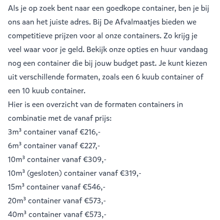
Als je op zoek bent naar een goedkope container, ben je bij
ons aan het juiste adres. Bij De Afvalmaatjes bieden we
competitieve prijzen voor al onze containers. Zo krijg je
veel waar voor je geld. Bekijk onze opties en huur vandaag
nog een container die bij jouw budget past. Je kunt kiezen
uit verschillende formaten, zoals een
6 kuub container
of
een
10 kuub container
.
Hier is een overzicht van de formaten containers in
combinatie met de vanaf prijs:
3m³ container
vanaf €216,-
6m³ container
vanaf €227,-
10m³ container
vanaf €309,-
10m³ (gesloten) container
vanaf €319,-
15m³ container
vanaf €546,-
20m³ container
vanaf €573,-
40m³ container
vanaf €573,-