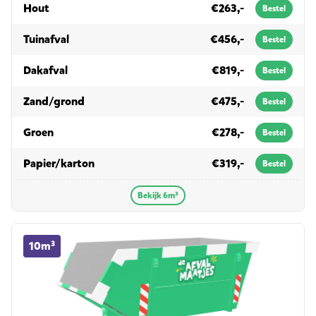
in 6m³
Hout
€263,-
Bestel
in 6m³
Tuinafval
€456,-
Bestel
in 6m³
Dakafval
€819,-
Bestel
in 6m³
Zand/grond
€475,-
Bestel
in 6m³
Groen
€278,-
Bestel
in 6m³
Papier/karton
€319,-
Bestel
Bekijk 6m³
10m³ container huren
10m³