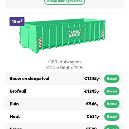
Bekijk 10m³ (gesloten)
15m³ container huren
15m³
~180 kruiwagens
600 (L) x 230 (B) x 110 (H)
in 15m³
Bouw en sloopafval
€1245,-
Bestel
in 15m³
Grofvuil
€1245,-
Bestel
in 15m³
Puin
€546,-
Bestel
in 15m³
Hout
€631,-
Bestel
in 15m³