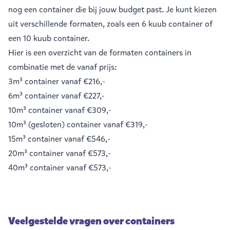
nog een container die bij jouw budget past. Je kunt kiezen
uit verschillende formaten, zoals een
6 kuub container
of
een
10 kuub container
.
Hier is een overzicht van de formaten containers in
combinatie met de vanaf prijs:
3m³ container
vanaf €216,-
6m³ container
vanaf €227,-
10m³ container
vanaf €309,-
10m³ (gesloten) container
vanaf €319,-
15m³ container
vanaf €546,-
20m³ container
vanaf €573,-
40m³ container
vanaf €573,-
Veelgestelde vragen over containers