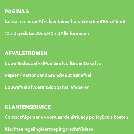
PAGINA'S
Container huren
Afvalcontainer huren
3m3
6m3
10m3
15m3
10m3 gesloten
20m3
40m3
Alle formaten
AFVALSTROMEN
Bouw & sloopafval
Puin
Grofvuil
Groen
Dakafval
Papier / Karton
Zand
Grond
Hout
Tuinafval
Bouwafval afvoeren
Sloopafval afvoeren
KLANTENSERVICE
Contact
Algemene voorwaarden
Privacy policy
Extra kosten
Klachtenregeling
Herroepingsrecht
Videos