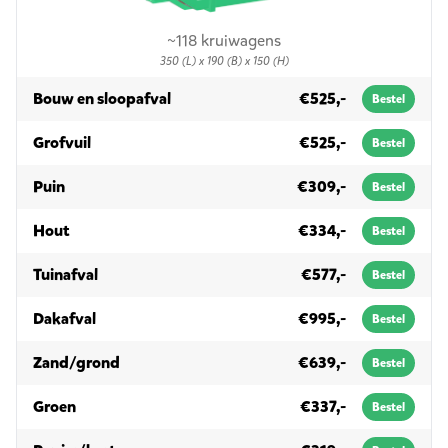
~118 kruiwagens
350 (L) x 190 (B) x 150 (H)
in 10m³
Bouw en sloopafval
€525,-
Bestel
in 10m³
Grofvuil
€525,-
Bestel
in 10m³
Puin
€309,-
Bestel
in 10m³
Hout
€334,-
Bestel
in 10m³
Tuinafval
€577,-
Bestel
in 10m³
Dakafval
€995,-
Bestel
in 10m³
Zand/grond
€639,-
Bestel
in 10m³
Groen
€337,-
Bestel