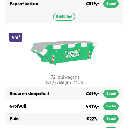
in 3m³
Papier/karton
€319,-
Bestel
Bekijk 3m³
6m³ container huren
6m³
~72 kruiwagens
350 (L) x 180 (B) x 100 (H)
in 6m³
Bouw en sloopafval
€419,-
Bestel
in 6m³
Grofvuil
€419,-
Bestel
in 6m³
Puin
€227,-
Bestel