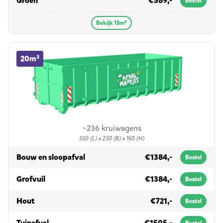
Groen
€589,-
Bestel
Bekijk 15m³
20m³ container huren
20m³
~236 kruiwagens
550 (L) x 230 (B) x 160 (H)
in 20m³
Bouw en sloopafval
€1384,-
Bestel
in 20m³
Grofvuil
€1384,-
Bestel
in 20m³
Hout
€721,-
Bestel
in 20m³
Tuinafval
€1505,-