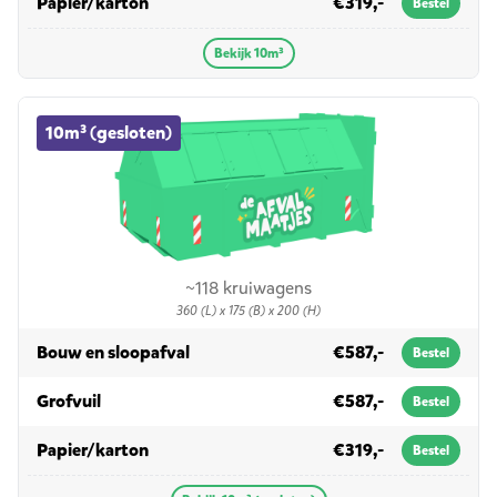
in 10m³
Papier/karton
€319,-
Bestel
Bekijk 10m³
10m³ (gesloten) container huren
10m³ (gesloten)
~118 kruiwagens
360 (L) x 175 (B) x 200 (H)
in 10m³ (gesloten)
Bouw en sloopafval
€587,-
Bestel
in 10m³ (gesloten)
Grofvuil
€587,-
Bestel
in 10m³ (gesloten)
Papier/karton
€319,-
Bestel