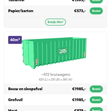
Bestel
in 20m³
Papier/karton
€573,-
Bestel
Bekijk 20m³
40m³ container huren
40m³
~472 kruiwagens
620 (L) x 230 (B) x 280 (H)
in 40m³
Bouw en sloopafval
€1985,-
Bestel
in 40m³
Grofvuil
€1985,-
Bestel
in 40m³
Hout
€878,-
Bestel