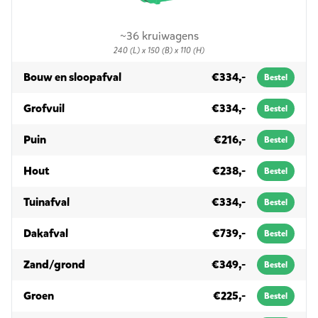
~36 kruiwagens
240 (L) x 150 (B) x 110 (H)
in 3m³
Bouw en sloopafval
€334,-
Bestel
in 3m³
Grofvuil
€334,-
Bestel
in 3m³
Puin
€216,-
Bestel
in 3m³
Hout
€238,-
Bestel
in 3m³
Tuinafval
€334,-
Bestel
in 3m³
Dakafval
€739,-
Bestel
in 3m³
Zand/grond
€349,-
Bestel
in 3m³
Groen
€225,-
Bestel