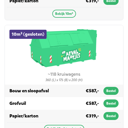
in 10m³
Papier/karton
€319,-
Bestel
Bekijk 10m³
10m³ (gesloten) container huren
10m³ (gesloten)
~118 kruiwagens
360 (L) x 175 (B) x 200 (H)
in 10m³ (gesloten)
Bouw en sloopafval
€587,-
Bestel
in 10m³ (gesloten)
Grofvuil
€587,-
Bestel
in 10m³ (gesloten)
Papier/karton
€319,-
Bestel