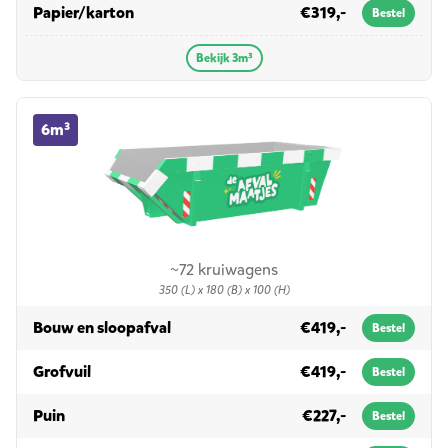
in 3m³
Papier/karton
€319,-
Bestel
Bekijk 3m³
6m³ container huren
6m³
~72 kruiwagens
350 (L) x 180 (B) x 100 (H)
in 6m³
Bouw en sloopafval
€419,-
Bestel
in 6m³
Grofvuil
€419,-
Bestel
in 6m³
Puin
€227,-
Bestel