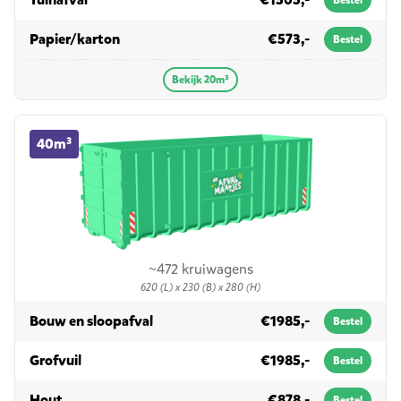
Bestel
in 20m³
Papier/karton
€573,-
Bestel
Bekijk 20m³
40m³ container huren
40m³
~472 kruiwagens
620 (L) x 230 (B) x 280 (H)
in 40m³
Bouw en sloopafval
€1985,-
Bestel
in 40m³
Grofvuil
€1985,-
Bestel
in 40m³
Hout
€878,-
Bestel