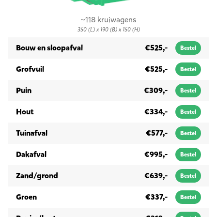
~118 kruiwagens
350 (L) x 190 (B) x 150 (H)
in 10m³
Bouw en sloopafval
€525,-
Bestel
in 10m³
Grofvuil
€525,-
Bestel
in 10m³
Puin
€309,-
Bestel
in 10m³
Hout
€334,-
Bestel
in 10m³
Tuinafval
€577,-
Bestel
in 10m³
Dakafval
€995,-
Bestel
in 10m³
Zand/grond
€639,-
Bestel
in 10m³
Groen
€337,-
Bestel