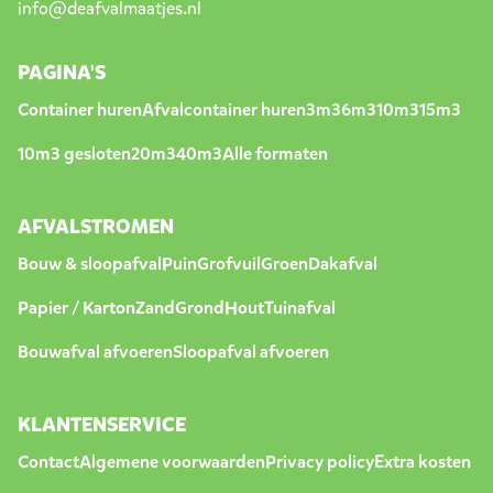
info@deafvalmaatjes.nl
PAGINA'S
Container huren
Afvalcontainer huren
3m3
6m3
10m3
15m3
10m3 gesloten
20m3
40m3
Alle formaten
AFVALSTROMEN
Bouw & sloopafval
Puin
Grofvuil
Groen
Dakafval
Papier / Karton
Zand
Grond
Hout
Tuinafval
Bouwafval afvoeren
Sloopafval afvoeren
KLANTENSERVICE
Contact
Algemene voorwaarden
Privacy policy
Extra kosten