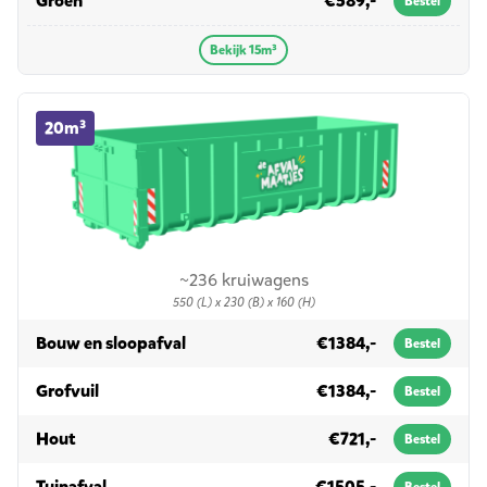
Groen
€589,-
Bestel
Bekijk 15m³
20m³ container huren
20m³
~236 kruiwagens
550 (L) x 230 (B) x 160 (H)
in 20m³
Bouw en sloopafval
€1384,-
Bestel
in 20m³
Grofvuil
€1384,-
Bestel
in 20m³
Hout
€721,-
Bestel
in 20m³
Tuinafval
€1505,-