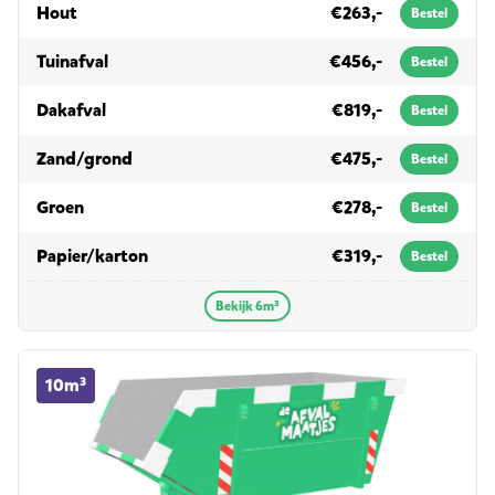
in 6m³
Hout
€263,-
Bestel
in 6m³
Tuinafval
€456,-
Bestel
in 6m³
Dakafval
€819,-
Bestel
in 6m³
Zand/grond
€475,-
Bestel
in 6m³
Groen
€278,-
Bestel
in 6m³
Papier/karton
€319,-
Bestel
Bekijk 6m³
10m³ container huren
10m³