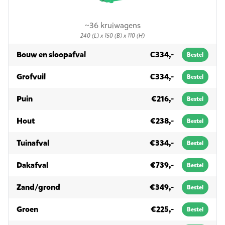
~36 kruiwagens
240 (L) x 150 (B) x 110 (H)
in 3m³
Bouw en sloopafval
€334,-
Bestel
in 3m³
Grofvuil
€334,-
Bestel
in 3m³
Puin
€216,-
Bestel
in 3m³
Hout
€238,-
Bestel
in 3m³
Tuinafval
€334,-
Bestel
in 3m³
Dakafval
€739,-
Bestel
in 3m³
Zand/grond
€349,-
Bestel
in 3m³
Groen
€225,-
Bestel