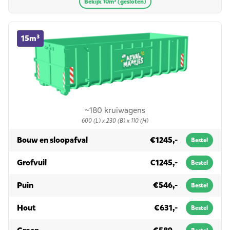
Bekijk 10m³ (gesloten)
15m³ container huren
15m³
~180 kruiwagens
600 (L) x 230 (B) x 110 (H)
in 15m³
Bouw en sloopafval
€1245,-
Bestel
in 15m³
Grofvuil
€1245,-
Bestel
in 15m³
Puin
€546,-
Bestel
in 15m³
Hout
€631,-
Bestel
in 15m³