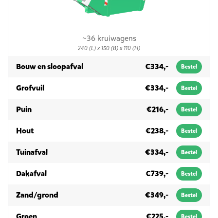
~36 kruiwagens
240 (L) x 150 (B) x 110 (H)
in 3m³
Bouw en sloopafval
€334,-
Bestel
in 3m³
Grofvuil
€334,-
Bestel
in 3m³
Puin
€216,-
Bestel
in 3m³
Hout
€238,-
Bestel
in 3m³
Tuinafval
€334,-
Bestel
in 3m³
Dakafval
€739,-
Bestel
in 3m³
Zand/grond
€349,-
Bestel
in 3m³
Groen
€225,-
Bestel