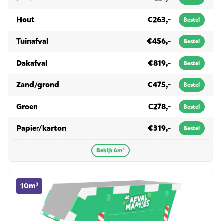
in 6m³
Hout
€263,-
Bestel
in 6m³
Tuinafval
€456,-
Bestel
in 6m³
Dakafval
€819,-
Bestel
in 6m³
Zand/grond
€475,-
Bestel
in 6m³
Groen
€278,-
Bestel
in 6m³
Papier/karton
€319,-
Bestel
Bekijk 6m³
10m³ container huren
10m³