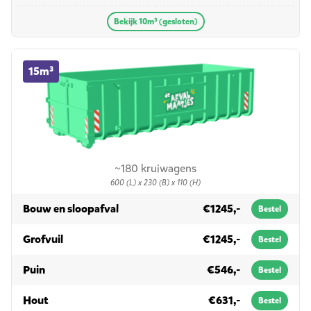
Bekijk 10m³ (gesloten)
15m³ container huren
15m³
~180 kruiwagens
600 (L) x 230 (B) x 110 (H)
in 15m³
Bouw en sloopafval
€1245,-
Bestel
in 15m³
Grofvuil
€1245,-
Bestel
in 15m³
Puin
€546,-
Bestel
in 15m³
Hout
€631,-
Bestel