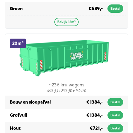
in 15m³
Groen
€589,-
Bestel
Bekijk 15m³
20m³ container huren
20m³
~236 kruiwagens
550 (L) x 230 (B) x 160 (H)
in 20m³
Bouw en sloopafval
€1384,-
Bestel
in 20m³
Grofvuil
€1384,-
Bestel
in 20m³
Hout
€721,-
Bestel