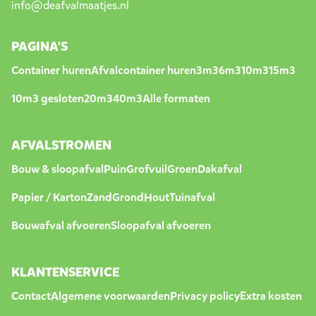
info@deafvalmaatjes.nl
PAGINA'S
Container huren
Afvalcontainer huren
3m3
6m3
10m3
15m3
10m3 gesloten
20m3
40m3
Alle formaten
AFVALSTROMEN
Bouw & sloopafval
Puin
Grofvuil
Groen
Dakafval
Papier / Karton
Zand
Grond
Hout
Tuinafval
Bouwafval afvoeren
Sloopafval afvoeren
KLANTENSERVICE
Contact
Algemene voorwaarden
Privacy policy
Extra kosten