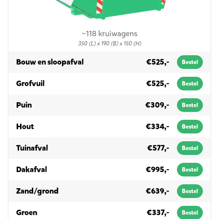
~118 kruiwagens
350 (L) x 190 (B) x 150 (H)
in 10m³
Bouw en sloopafval
€525,-
Bestel
in 10m³
Grofvuil
€525,-
Bestel
in 10m³
Puin
€309,-
Bestel
in 10m³
Hout
€334,-
Bestel
in 10m³
Tuinafval
€577,-
Bestel
in 10m³
Dakafval
€995,-
Bestel
in 10m³
Zand/grond
€639,-
Bestel
in 10m³
Groen
€337,-
Bestel