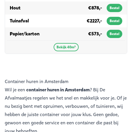
in 40m³
Hout
€878,-
Bestel
in 40m³
Tuinafval
€2227,-
Bestel
in 40m³
Papier/karton
€573,-
Bestel
Bekijk 40m³
Container huren in Amsterdam
Wil je een
container huren in Amsterdam
? Bij De
Afvalmaatjes regelen we het snel en makkelijk voor je. Of je
nu bezig bent met opruimen, verbouwen, of tuinieren, wij
hebben de juiste container voor jouw klus. Geen gedoe,
gewoon een goede service en een container die past bij
jouw behoeften.