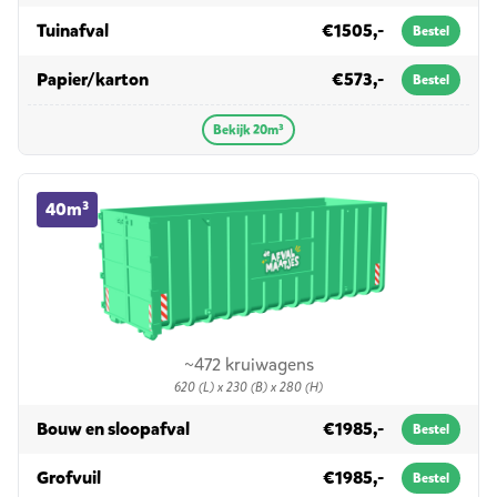
in 20m³
Tuinafval
€1505,-
Bestel
in 20m³
Papier/karton
€573,-
Bestel
Bekijk 20m³
40m³ container huren
40m³
~472 kruiwagens
620 (L) x 230 (B) x 280 (H)
in 40m³
Bouw en sloopafval
€1985,-
Bestel
in 40m³
Grofvuil
€1985,-
Bestel