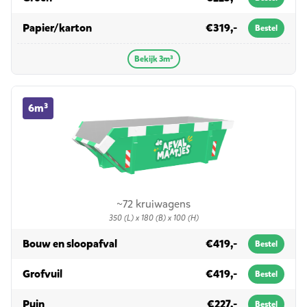
in 3m³
Papier/karton
€319,-
Bestel
Bekijk 3m³
6m³ container huren
6m³
~72 kruiwagens
350 (L) x 180 (B) x 100 (H)
in 6m³
Bouw en sloopafval
€419,-
Bestel
in 6m³
Grofvuil
€419,-
Bestel
in 6m³
Puin
€227,-
Bestel