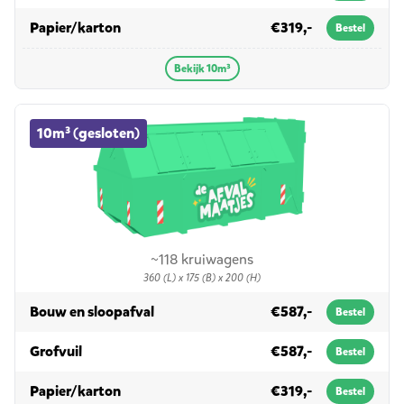
in 10m³
Papier/karton
€319,-
Bestel
Bekijk 10m³
10m³ (gesloten) container huren
10m³ (gesloten)
~118 kruiwagens
360 (L) x 175 (B) x 200 (H)
in 10m³ (gesloten)
Bouw en sloopafval
€587,-
Bestel
in 10m³ (gesloten)
Grofvuil
€587,-
Bestel
in 10m³ (gesloten)
Papier/karton
€319,-
Bestel