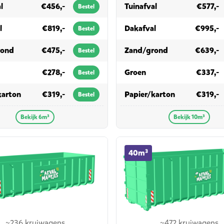
in 6m³
in 10m³
l
€456,-
Tuinafval
€577,-
Bestel
in 6m³
in 10m³
l
€819,-
Dakafval
€995,-
Bestel
in 6m³
in 10m³
rond
€475,-
Zand/grond
€639,-
Bestel
 6m³
in 10m³
€278,-
Groen
€337,-
Bestel
in 6m³
in 10m³
karton
€319,-
Papier/karton
€319,-
Bestel
Bekijk 6m³
Bekijk 10m³
ainer huren
40m³ container huren
40m³
~236 kruiwagens
~472 kruiwagens