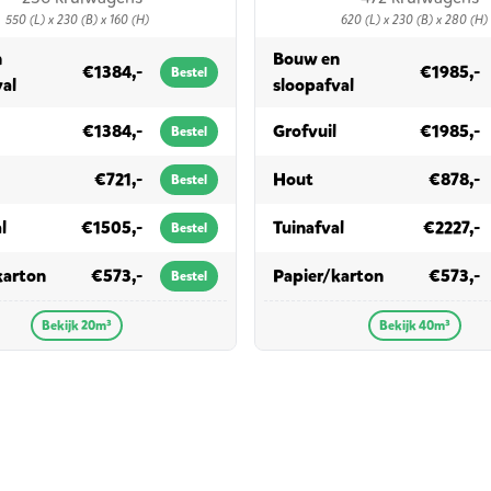
550 (L) x 230 (B) x 160 (H)
620 (L) x 230 (B) x 280 (H)
n
Bouw en
€1384,-
€1985,-
Bestel
in 20m³
in 40m³
val
sloopafval
in 20m³
in 40m³
€1384,-
Grofvuil
€1985,-
Bestel
 20m³
in 40m³
€721,-
Hout
€878,-
Bestel
in 20m³
in 40m³
l
€1505,-
Tuinafval
€2227,-
Bestel
in 20m³
in 40m³
karton
€573,-
Papier/karton
€573,-
Bestel
Bekijk 20m³
Bekijk 40m³