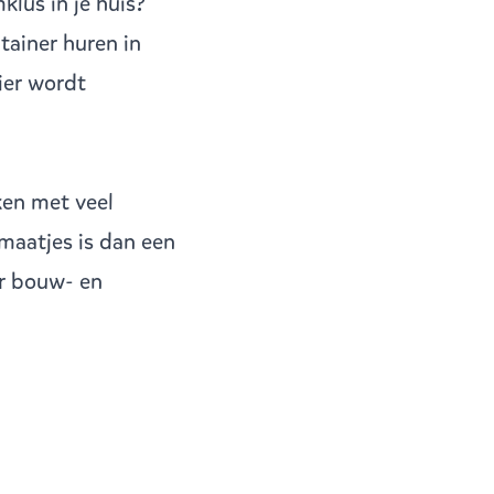
lus in je huis?
tainer huren in
ier wordt
ken met veel
maatjes is dan een
or bouw- en