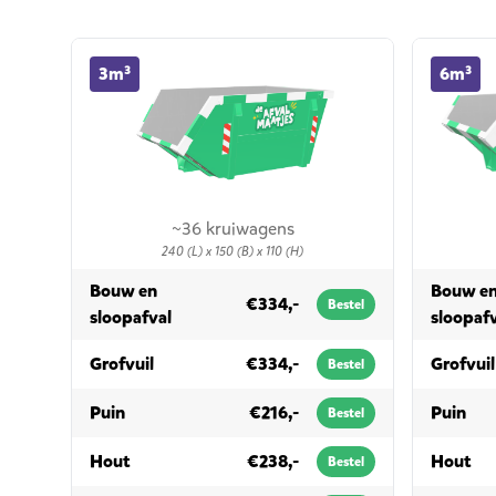
3m³ container huren
6m³ contai
3m³
6m³
~36 kruiwagens
240 (L) x 150 (B) x 110 (H)
Bouw en
Bouw e
€334,-
Bestel
in 3m³
sloopafval
sloopaf
in 3m³
Grofvuil
€334,-
Grofvuil
Bestel
in 3m³
in 
Puin
€216,-
Puin
Bestel
in 3m³
in 
Hout
€238,-
Hout
Bestel