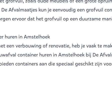
t grofvuil, zoals oude meubels of een grote opruimk
j De Afvalmaatjes kun je eenvoudig een
grofvuil con
zorgen ervoor dat het grofvuil op een duurzame man
er huren in Amstelhoek
met een verbouwing of renovatie, heb je vaak te ma
uwafval container huren in Amstelhoek bij De Afval
bieden containers aan die speciaal geschikt zijn vo