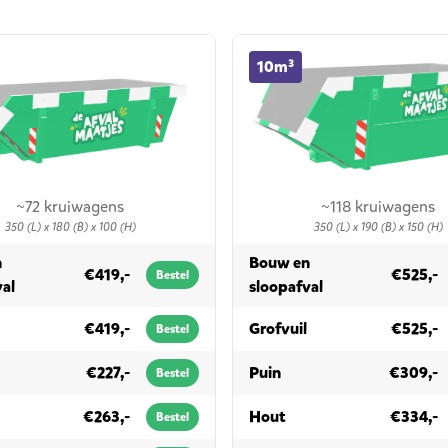
ner huren
10m³ container huren
10m³
~72 kruiwagens
~118 kruiwagens
350 (L) x 180 (B) x 100 (H)
350 (L) x 190 (B) x 150 (H)
n
Bouw en
€419,-
€525,-
Bestel
in 6m³
in 10m³
val
sloopafval
in 6m³
in 10m³
€419,-
Grofvuil
€525,-
Bestel
6m³
in 10m³
€227,-
Puin
€309,-
Bestel
6m³
in 10m³
€263,-
Hout
€334,-
Bestel