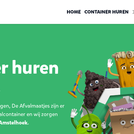
HOME
CONTAINER HUREN
er huren
k
en, De Afvalmaatjes zijn er
valcontainer en wij zorgen
Amstelhoek
.