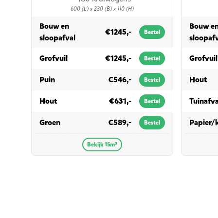
600 (L) x 230 (B) x 110 (H)
Bouw en
Bouw e
€1245,-
Bestel
in 15m³
sloopafval
sloopaf
in 15m³
Grofvuil
€1245,-
Grofvuil
Bestel
in 15m³
in
Puin
€546,-
Hout
Bestel
in 15m³
Hout
€631,-
Tuinafva
Bestel
in 15m³
Groen
€589,-
Papier/
Bestel
Bekijk 15m³