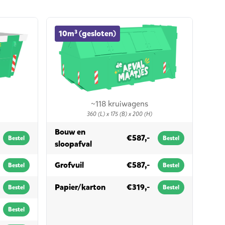
10m³ (gesloten) container huren
10m³ (gesloten)
~118 kruiwagens
360 (L) x 175 (B) x 200 (H)
Bouw en
€587,-
Bestel
Bestel
in 10m³ (gesloten)
sloopafval
in 10m³ (gesloten)
Grofvuil
€587,-
Bestel
Bestel
in 10m³ (gesloten)
Papier/karton
€319,-
Bestel
Bestel
Bestel