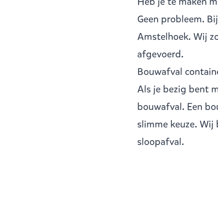
Heb je te maken me
Geen probleem. Bi
Amstelhoek
. Wij 
afgevoerd.
Bouwafval contain
Als je bezig bent 
bouwafval
. Een bo
slimme keuze. Wij 
sloopafval.