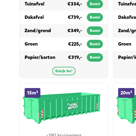
in 3m³
Tuinafval
€334,-
Tuinafva
Bestel
in 3m³
Dakafval
€739,-
Dakafva
Bestel
in 3m³
Zand/grond
€349,-
Zand/g
Bestel
in 3m³
in
Groen
€225,-
Groen
Bestel
in 3m³
Papier/karton
€319,-
Papier/
Bestel
Bekijk 3m³
15m³ container huren
20m³ cont
15m³
20m³
~180 kruiwagens