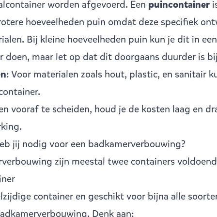
valcontainer worden afgevoerd. Een
puincontainer
i
rotere hoeveelheden puin omdat deze specifiek ont
alen. Bij kleine hoeveelheden puin kun je dit in een
r doen, maar let op dat dit doorgaans duurder is bi
en
: Voor materialen zoals hout, plastic, en sanitair
container.
n vooraf te scheiden, houd je de kosten laag en dra
king.
heb jij nodig voor een badkamerverbouwing?
verbouwing zijn meestal twee containers voldoend
iner
lzijdige container en geschikt voor bijna alle soorte
 badkamerverbouwing. Denk aan: