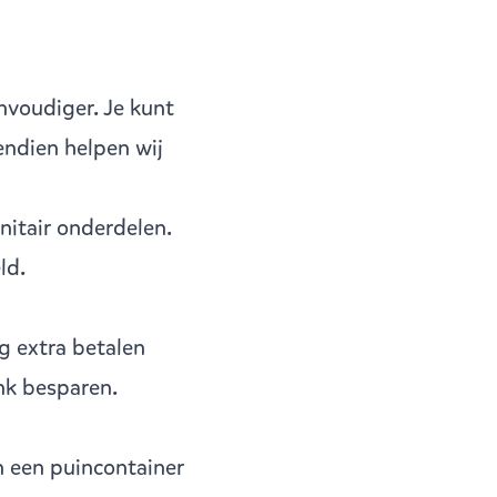
nvoudiger. Je kunt
vendien helpen wij
nitair onderdelen.
ld.
g extra betalen
ink besparen.
n een puincontainer