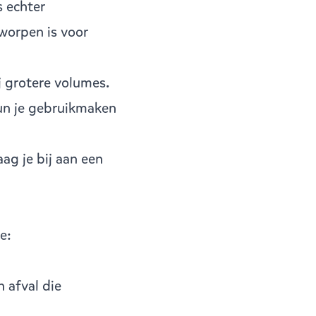
s echter
worpen is voor
j grotere volumes.
 kun je gebruikmaken
ag je bij aan een
e:
n afval die