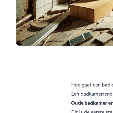
Hoe gaat een badka
Een badkamerrenov
Oude badkamer eru
Dit is de eerste st