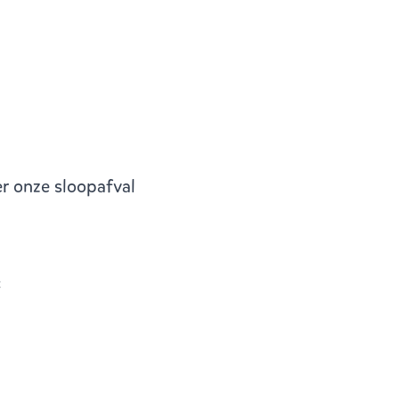
ver onze
sloopafval
: