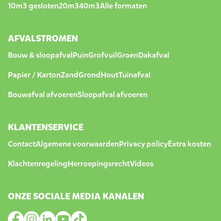
10m3 gesloten
20m3
40m3
Alle formaten
AFVALSTROMEN
Bouw & sloopafval
Puin
Grofvuil
Groen
Dakafval
Papier / Karton
Zand
Grond
Hout
Tuinafval
Bouwafval afvoeren
Sloopafval afvoeren
KLANTENSERVICE
Contact
Algemene voorwaarden
Privacy policy
Extra kosten
Klachtenregeling
Herroepingsrecht
Videos
ONZE SOCIALE MEDIA KANALEN